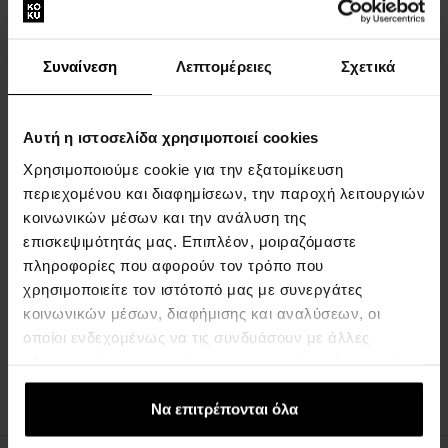
ΠΕΡΙΓΡΑΦΉ
Το Hugo Boss BOSS The Collection Vigorous Cologne Eau de
Συναίνεση
Λεπτομέρειες
Σχετικά
Parfum
είναι ένα ξυλώδες αρωματικό άρωμα για άνδρες, που
κυκλοφόρησε το 2021.
Αυτή η ιστοσελίδα χρησιμοποιεί cookies
ΛΕΠΤΟΜΈΡΙΕΣ
Χρησιμοποιούμε cookie για την εξατομίκευση
περιεχομένου και διαφημίσεων, την παροχή λειτουργιών
ΣΧΕΤΙΚΆ ΜΕ ΤΗ ΜΆΡΚΑ
κοινωνικών μέσων και την ανάλυση της
επισκεψιμότητάς μας. Επιπλέον, μοιραζόμαστε
πληροφορίες που αφορούν τον τρόπο που
χρησιμοποιείτε τον ιστότοπό μας με συνεργάτες
κοινωνικών μέσων, διαφήμισης και αναλύσεων, οι
Η εξατομικευμένη επιλογή μας μόνο
οποίοι ενδεχομένως να τις συνδυάσουν με άλλες
για εσάς
πληροφορίες που τους έχετε παραχωρήσει ή τις οποίες
έχουν συλλέξει σε σχέση με την από μέρους σας χρήση
των υπηρεσιών τους.
Να επιτρέπονται όλα