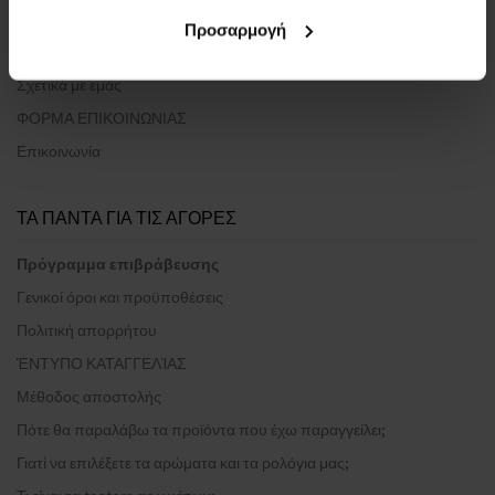
Προσαρμογή
ΣΧΕΤΙΚΑ ΜΕ ΤΗΝ ΕΤΑΙΡΕΙΑ
Σχετικά με εμάς
ΦΟΡΜΑ ΕΠΙΚΟΙΝΩΝΙΑΣ
Επικοινωνία
ΤΑ ΠΑΝΤΑ ΓΙΑ ΤΙΣ ΑΓΟΡΕΣ
Πρόγραμμα επιβράβευσης
Γενικοί όροι και προϋποθέσεις
Πολιτική απορρήτου
ΈΝΤΥΠΟ ΚΑΤΑΓΓΕΛΊΑΣ
Μέθοδος αποστολής
Πότε θα παραλάβω τα προϊόντα που έχω παραγγείλει;
Γιατί να επιλέξετε τα αρώματα και τα ρολόγια μας;