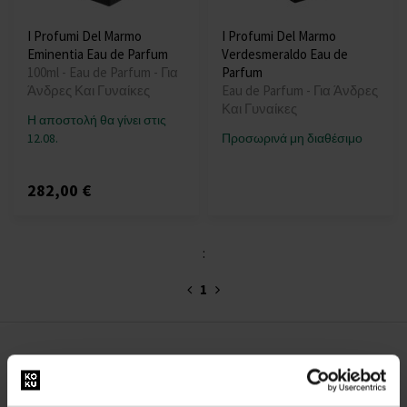
I Profumi Del Marmo
I Profumi Del Marmo
Eminentia Eau de Parfum
Verdesmeraldo Eau de
100ml - Eau de Parfum - Για
Parfum
Άνδρες Και Γυναίκες
Eau de Parfum - Για Άνδρες
Και Γυναίκες
Η αποστολή θα γίνει στις
12.08.
Προσωρινά μη διαθέσιμο
282,00 €
:
1
ΣΧΕΤΙΚΑ ΜΕ ΤΗΝ ΕΤΑΙΡΕΙΑ
Σχετικά με εμάς