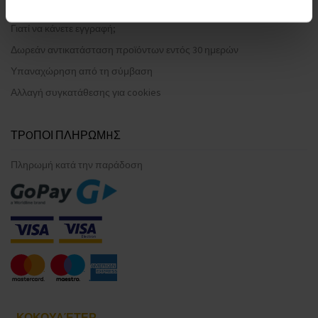
Συχνές ερωτήσεις
Γιατί να κάνετε εγγραφή;
Δωρεάν αντικατάσταση προϊόντων εντός 30 ημερών
Υπαναχώρηση από τη σύμβαση
Αλλαγή συγκατάθεσης για cookies
ΤΡOΠΟΙ ΠΛΗΡΩΜHΣ
Πληρωμή κατά την παράδοση
ΚΟΚΟΥΛΈΤΕΡ