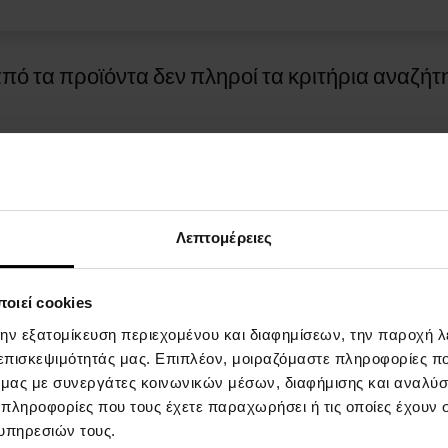
πό τα προϊόντα δεν πληροί τα κριτήρια αναζήτ
Λεπτομέρειες
οιεί cookies
ΓΙΑ ΤΙΣ ΑΓΟΡΕΣ
ΤΡOΠΟΙ ΠΛΗΡΩΜHΣ
την εξατομίκευση περιεχομένου και διαφημίσεων, την παροχή 
 επισκεψιμότητάς μας. Επιπλέον, μοιραζόμαστε πληροφορίες π
επιβράβευσης
Πληρωμή κατά την παράδοση
ό μας με συνεργάτες κοινωνικών μέσων, διαφήμισης και αναλύσ
 πληροφορίες που τους έχετε παραχωρήσει ή τις οποίες έχουν σ
και προϋποθέσεις
υπηρεσιών τους.