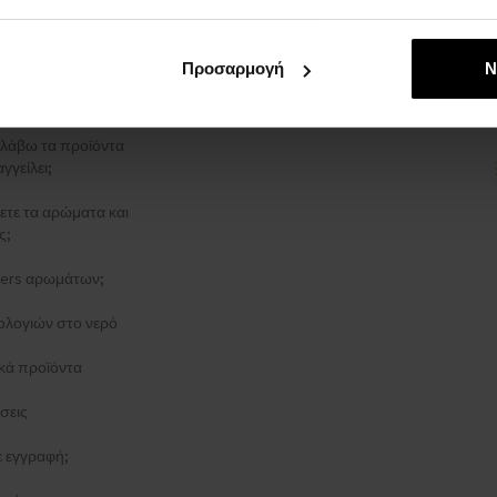
ρρήτου
ΑΓΓΕΛΊΑΣ
Προσαρμογή
Ν
στολής
λάβω τα προϊόντα
γγείλει;
ξετε τα αρώματα και
ς;
esters αρωμάτων;
ολογιών στο νερό
κά προϊόντα
σεις
τε εγγραφή;