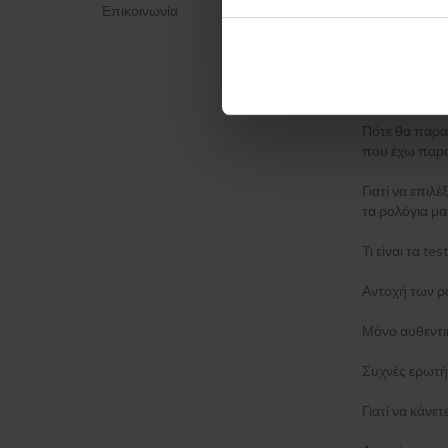
Επικοινωνία
Πολιτική απο
ΈΝΤΥΠΟ ΚΑΤ
Μέθοδος απο
Πότε θα παρα
που έχω παρα
Γιατί να επιλέ
τα ρολόγια μα
Τι είναι τα t
Αντοχή των ρ
Μόνο αυθεντι
Συχνές ερωτή
Γιατί να κάνε