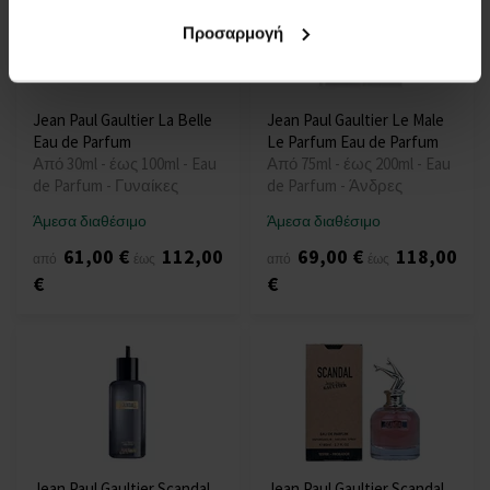
Προσαρμογή
Jean Paul Gaultier La Belle
Jean Paul Gaultier Le Male
Eau de Parfum
Le Parfum Eau de Parfum
Από 30ml - έως 100ml - Eau
Από 75ml - έως 200ml - Eau
de Parfum - Γυναίκες
de Parfum - Άνδρες
Άμεσα διαθέσιμο
Άμεσα διαθέσιμο
61,00 €
112,00
69,00 €
118,00
από
έως
από
έως
€
€
Jean Paul Gaultier Scandal
Jean Paul Gaultier Scandal