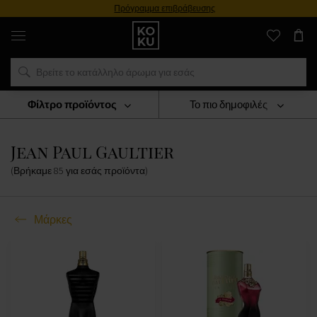
Πρόγραμμα επιβράβευσης
Αυθεντικά
αρώματα
και
ρολόγια
σε
ένα
μέρος
Φίλτρο προϊόντος
Το πιο δημοφιλές
Μάρκες
Jean Paul Gaultier
Jean Paul Gaultier
(Βρήκαμε
85
για εσάς
προϊόντα
)
Μάρκες