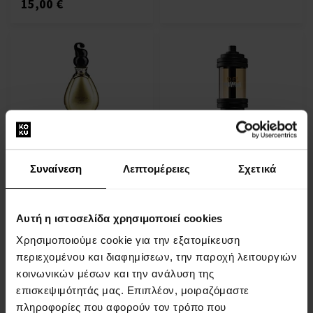
15,00 €
Jeanne Arthes Sultane Oud
Jeanne Arthes Fuel Power
Eau de Parfum
Eau de Toilette
Eau de Parfum - Γυναίκες
Eau de Toilette - Άνδρες
Συναίνεση
Λεπτομέρειες
Σχετικά
Προσωρινά μη διαθέσιμο
Προσωρινά μη διαθέσιμο
Αυτή η ιστοσελίδα χρησιμοποιεί cookies
Χρησιμοποιούμε cookie για την εξατομίκευση
περιεχομένου και διαφημίσεων, την παροχή λειτουργιών
κοινωνικών μέσων και την ανάλυση της
επισκεψιμότητάς μας. Επιπλέον, μοιραζόμαστε
πληροφορίες που αφορούν τον τρόπο που