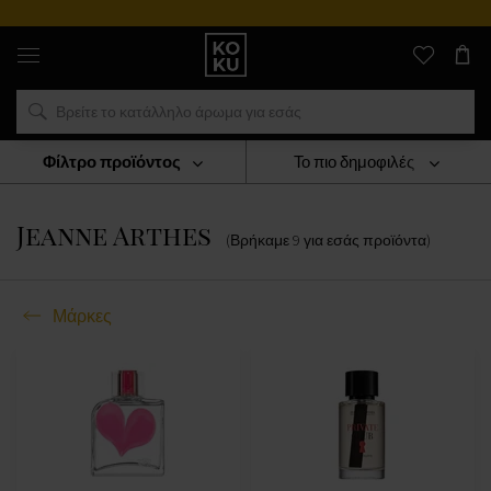
Αυθεντικά
αρώματα
και
ρολόγια
σε
ένα
μέρος
Φίλτρο προϊόντος
Το πιο δημοφιλές
Μάρκες
Jeanne Arthes
Jeanne Arthes
(Βρήκαμε
9
για εσάς
προϊόντα
)
Μάρκες