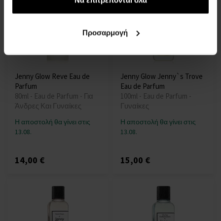
Να επιτρέπονται όλα
Προσαρμογή
Jenny Glow Reve Eau de
Jenny Glow Jenny`s Trove
Parfum
Eau de Parfum
80ml - Eau de Parfum - Για
100ml - Eau de Parfum -
Άνδρες Και Γυναίκες
Γυναίκες
Η αποστολή θα γίνει στις
Η αποστολή θα γίνει στις
13.08.
13.08.
14,00 €
15,00 €