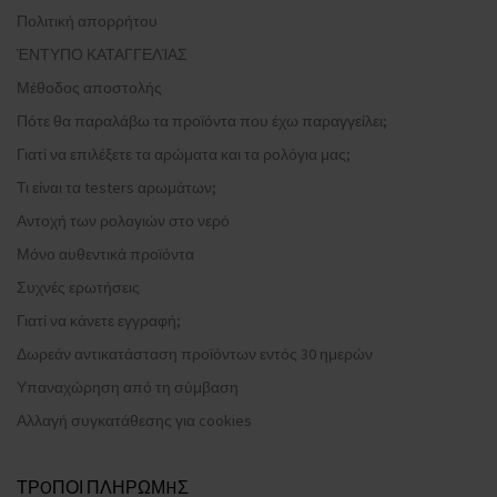
Πολιτική απορρήτου
ΈΝΤΥΠΟ ΚΑΤΑΓΓΕΛΊΑΣ
Μέθοδος αποστολής
Πότε θα παραλάβω τα προϊόντα που έχω παραγγείλει;
Γιατί να επιλέξετε τα αρώματα και τα ρολόγια μας;
Τι είναι τα testers αρωμάτων;
Αντοχή των ρολογιών στο νερό
Μόνο αυθεντικά προϊόντα
Συχνές ερωτήσεις
Γιατί να κάνετε εγγραφή;
Δωρεάν αντικατάσταση προϊόντων εντός 30 ημερών
Υπαναχώρηση από τη σύμβαση
Αλλαγή συγκατάθεσης για cookies
ΤΡOΠΟΙ ΠΛΗΡΩΜHΣ