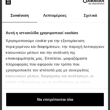
Συναίνεση
Λεπτομέρειες
Σχετικά
John Varvatos Nick Jonas
Αυτή η ιστοσελίδα χρησιμοποιεί cookies
Silver, Eau de Toilette -
Χρησιμοποιούμε cookie για την εξατομίκευση
Tester
περιεχομένου και διαφημίσεων, την παροχή λειτουργιών
125ml -
κοινωνικών μέσων και την ανάλυση της
Άμεσα διαθέσιμο
επισκεψιμότητάς μας. Επιπλέον, μοιραζόμαστε
πληροφορίες που αφορούν τον τρόπο που
36,00 €
χρησιμοποιείτε τον ιστότοπό μας με συνεργάτες
κοινωνικών μέσων, διαφήμισης και αναλύσεων, οι
οποίοι ενδεχομένως να τις συνδυάσουν με άλλες
:
πληροφορίες που τους έχετε παραχωρήσει ή τις οποίες
έχουν συλλέξει σε σχέση με την από μέρους σας χρήση
1
των υπηρεσιών τους.
Να επιτρέπονται όλα