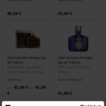
45,00 €
35,00 €
John Varvatos Vintage Eau
John Varvatos XX Indigo
de Toilette
Eau de Toilette
Από 125ml - έως 125ml -
75ml - Eau de Toilette -
Eau de Toilette - Άνδρες
Άνδρες
Διαθέσιμο
Άμεσα διαθέσιμο
41,00 €
43,00
από
έως
€
31,00 €