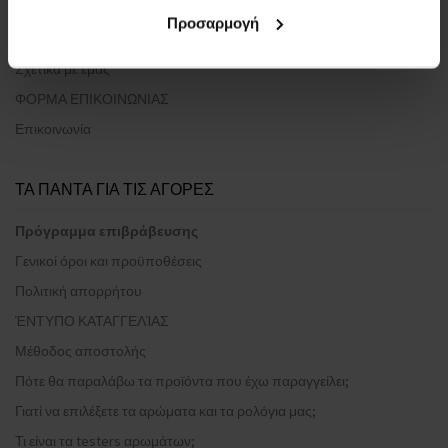
Προσαρμογή
ΣΧΕΤΙΚΑ ΜΕ ΤΗΝ ΕΤΑΙΡΕΙΑ
Σχετικά με εμάς
ΦΟΡΜΑ ΕΠΙΚΟΙΝΩΝΙΑΣ
Επικοινωνία
ΤΑ ΠΑΝΤΑ ΓΙΑ ΤΙΣ ΑΓΟΡΕΣ
Πρόγραμμα επιβράβευσης
Γενικοί όροι και προϋποθέσεις
Πολιτική απορρήτου
ΈΝΤΥΠΟ ΚΑΤΑΓΓΕΛΊΑΣ
Μέθοδος αποστολής
Πότε θα παραλάβω τα προϊόντα που έχω παραγγείλει;
Γιατί να επιλέξετε τα αρώματα και τα ρολόγια μας;
Τι είναι τα testers αρωμάτων;