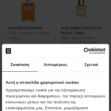
Jovan Musk Aftershave
Jovan Vanilla Haven Eau de
236ml - Για μετά το ξύρισμα
Parfum - Tester
- Άνδρες
100ml - Eau de Parfum -
Tester - Για Άνδρες Και
Γυναίκες
Η αποστολή θα γίνει στις
Η αποστολή θα γίνει στις
12.08.
11.08.
Συναίνεση
Λεπτομέρειες
Σχετικά
12,00 €
13,00 €
Αυτή η ιστοσελίδα χρησιμοποιεί cookies
Χρησιμοποιούμε cookie για την εξατομίκευση
περιεχομένου και διαφημίσεων, την παροχή λειτουργιών
κοινωνικών μέσων και την ανάλυση της
επισκεψιμότητάς μας. Επιπλέον, μοιραζόμαστε