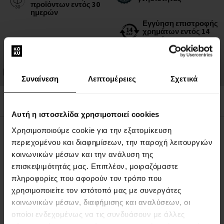
προϊόντων εντός 30
ημερών
Εγγύηση επιστροφής
χρημάτων εντός 14
ημερών
Σας ανταμείβουμε για
την αφοσίωσή σας
Συναίνεση
Λεπτομέρειες
Σχετικά
Αυτή η ιστοσελίδα χρησιμοποιεί cookies
Χρησιμοποιούμε cookie για την εξατομίκευση
ΠΕΡΙΓΡΑΦΉ
περιεχομένου και διαφημίσεων, την παροχή λειτουργιών
κοινωνικών μέσων και την ανάλυση της
επισκεψιμότητάς μας. Επιπλέον, μοιραζόμαστε
ΛΕΠΤΟΜΈΡΙΕΣ
πληροφορίες που αφορούν τον τρόπο που
χρησιμοποιείτε τον ιστότοπό μας με συνεργάτες
ΣΧΕΤΙΚΆ ΜΕ ΤΗ ΜΆΡΚΑ
κοινωνικών μέσων, διαφήμισης και αναλύσεων, οι
οποίοι ενδεχομένως να τις συνδυάσουν με άλλες