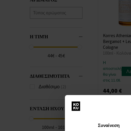
Korres Athenia
Η ΤΙΜΉ
Bergamot + Le
Cologne
100ml - Κολόνι
44€ - 45€
Η
αποστολή
Λ
θα γίνει
ΔΙΑΘΕΣΙΜΌΤΗΤΑ
στις 11.08.
Διαθέσιμο
(2)
44,00 €
ΕΝΤΑΣΗ ΗΧΟΥ
Συναίνεση
100ml - 101ml