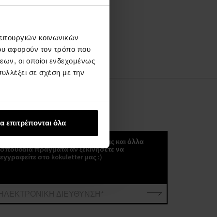
λειτουργιών κοινωνικών
ου αφορούν τον τρόπο που
εων, οι οποίοι ενδεχομένως
υλλέξει σε σχέση με την
ΚΟΚΟΥΛΈΤΕΡ
α επιτρέπονται όλα
Μπορείτε να λαμβάνετε νέα, τάσεις και άλλα
σπουδαία πράγματα αν ξεκινήσετε να
εγγραφείτε στο kokuletter μας :)
ΗΛΕΚΤΡΟΝΙΚΗ ΔΙΕΥΘΥΝΣΗ*