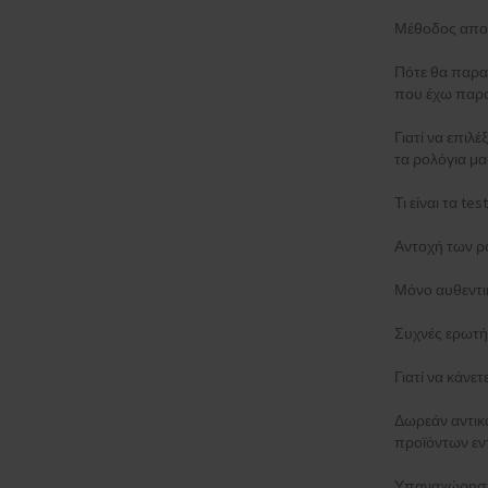
Μέθοδος απο
Πότε θα παρα
που έχω παρα
Γιατί να επιλέ
τα ρολόγια μα
Τι είναι τα t
Αντοχή των ρ
Μόνο αυθεντι
Συχνές ερωτή
Γιατί να κάνε
Δωρεάν αντι
προϊόντων εν
Υπαναχώρηση