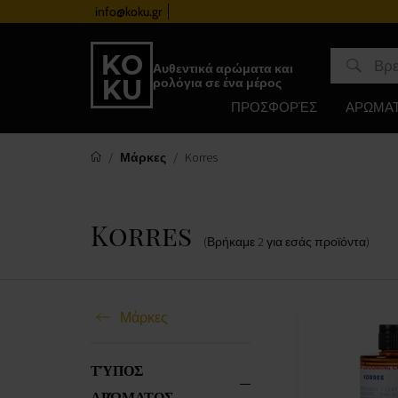
info@koku.gr
Πρόγραμμα επιβράβευσης
Αυθεντικά αρώματα και
ρολόγια σε ένα μέρος
ΠΡΟΣΦΟΡΈΣ
ΑΡΩΜΑ
Μάρκες
Korres
Korres
(Βρήκαμε
2
για εσάς
προϊόντα
)
Μάρκες
ΤΎΠΟΣ
ΑΡΏΜΑΤΟΣ