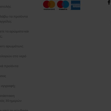
στολής
λάβω τα προϊόντα
γγείλει;
ξετε τα αρώματα και
ς;
esters αρωμάτων;
ολογιών στο νερό
κά προϊόντα
σεις
τε εγγραφή;
κατάσταση
τός 30 ημερών
 από τη σύμβαση