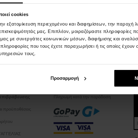
οιεί cookies
την εξατομίκευση περιεχομένου και διαφημίσεων, την παροχή 
 επισκεψιμότητάς μας. Επιπλέον, μοιραζόμαστε πληροφορίες π
ό μας με συνεργάτες κοινωνικών μέσων, διαφήμισης και αναλύσ
 πληροφορίες που τους έχετε παραχωρήσει ή τις οποίες έχουν σ
υπηρεσιών τους.
ΓΙΑ ΤΙΣ ΑΓΟΡΕΣ
ΤΡOΠΟΙ ΠΛΗΡΩΜHΣ
Προσαρμογή
Ν
επιβράβευσης
Πληρωμή κατά την παράδοση
και προϋποθέσεις
ρρήτου
ΑΓΓΕΛΊΑΣ