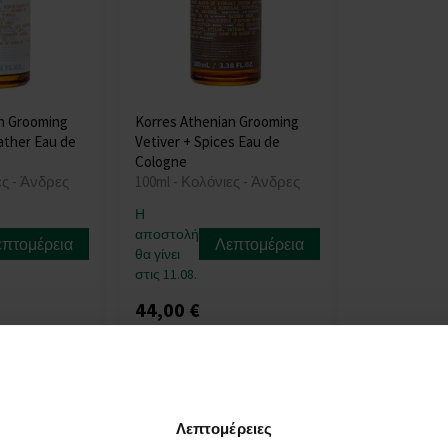
n Grooming
Korres Athenian Grooming
ather Eau de
Vetiver + Spices Eau de
Cologne
ες - Άνδρες
100ml - Κολόνιες - Άνδρες
Η
αποστολή
επτομέρεια
Λεπτομέρεια
θα γίνει
στις 11.08.
44,00 €
:
Λεπτομέρειες