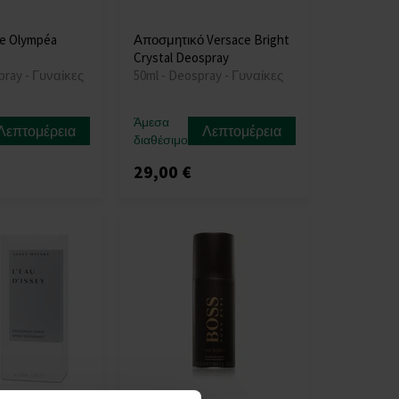
e Olympéa
Αποσμητικό Versace Bright
Crystal Deospray
pray - Γυναίκες
50ml - Deospray - Γυναίκες
Άμεσα
Λεπτομέρεια
Λεπτομέρεια
διαθέσιμο
29,00 €