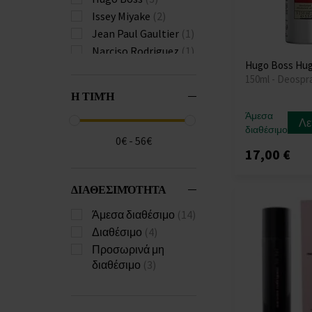
Issey Miyake
(2)
Jean Paul Gaultier
(1)
Narciso Rodriguez
(1)
Hugo Boss Hug
Paco Rabanne
(3)
150ml - Deospr
Salvatore Ferragamo
Η ΤΙΜΉ
(1)
Άμεσα
Versace
(3)
Λε
διαθέσιμο
0€ - 56€
17,00 €
ΔΙΑΘΕΣΙΜΌΤΗΤΑ
Άμεσα διαθέσιμο
(14)
Διαθέσιμο
(4)
Προσωρινά μη
διαθέσιμο
(3)