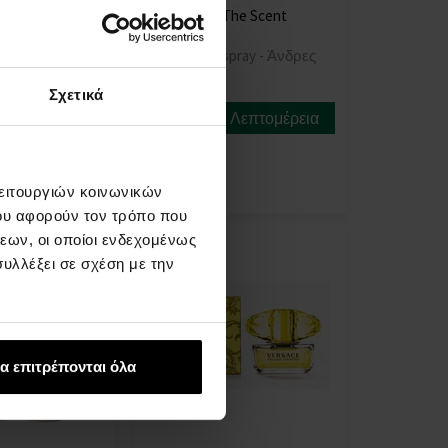
 L'Eau D'Issey
Hugo Boss The Scent
Deospray
pray - Γυναίκες
150ml - Deospray - Άνδρες
Η
Σχετικά
αποστολή
Λεπτομέρεια
Λεπτομέρεια
θα γίνει
στις 12.08.
15,00 €
λειτουργιών κοινωνικών
ου αφορούν τον τρόπο που
εων, οι οποίοι ενδεχομένως
υλλέξει σε σχέση με την
α επιτρέπονται όλα