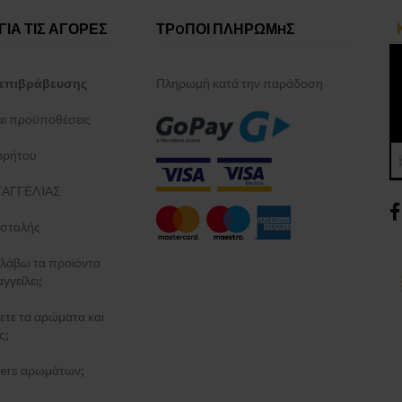
ΓΙΑ ΤΙΣ ΑΓΟΡΕΣ
ΤΡOΠΟΙ ΠΛΗΡΩΜHΣ
επιβράβευσης
Πληρωμή κατά την παράδοση
και προϋποθέσεις
ρρήτου
ΑΓΓΕΛΊΑΣ
στολής
λάβω τα προϊόντα
γγείλει;
ξετε τα αρώματα και
ς;
esters αρωμάτων;