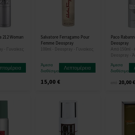
ra 212 Woman
Salvatore Ferragamo Pour
Paco Rabanne
Femme Deospray
Deospray
ay - Γυναίκες
100ml - Deospray - Γυναίκες
Από 150ml - 
Deospray - 
Άμεσα
Άμεσα
πτομέρεια
Λεπτομέρεια
διαθέσιμο
διαθέσιμο
15,00 €
20,00 
από