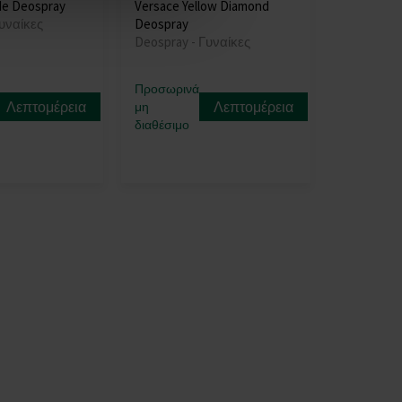
e Deospray
Versace Yellow Diamond
υναίκες
Deospray
Deospray - Γυναίκες
Προσωρινά
Λεπτομέρεια
Λεπτομέρεια
μη
διαθέσιμο