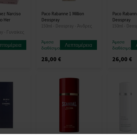
uez Narciso
Paco Rabanne 1 Million
Paco Rabann
το Her
Deospray
Deospray
150ml - Deospray - Άνδρες
150ml - Deos
ay - Γυναίκες
Άμεσα
Άμεσα
πτομέρεια
Λεπτομέρεια
διαθέσιμο
διαθέσιμο
28,00 €
26,00 €