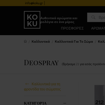
info@koku.gr
Πρόγραμμα επιβράβευσης
Αυθεντικά αρώματα και
ρολόγια σε ένα μέρος
ΠΡΟΣΦΟΡΈΣ
ΑΡΩΜΑ
Καλλυντικά
Καλλυντικά Για Το Σώμα
Καλλ
Deospray
(Βρήκαμε
21
για εσάς
προϊόντ
Καλλυντικά για τη
φροντίδα του σώματος
ΚΑΤΗΓΟΡΊΑ