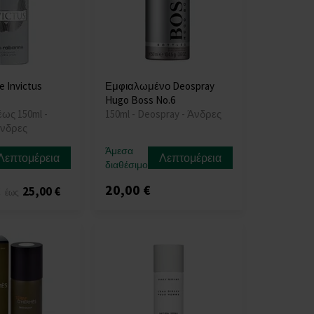
 Invictus
Εμφιαλωμένο Deospray
Hugo Boss No.6
έως 150ml -
150ml - Deospray - Άνδρες
Άνδρες
Άμεσα
Λεπτομέρεια
Λεπτομέρεια
διαθέσιμο
20,00 €
€
25,00 €
έως