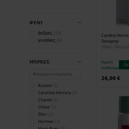
ΦΥΛΟ
άνδρες
(13)
Carolina Herre
γυναίκες
(8)
Deospray
150ml - Deospr
ΜΆΡΚΕΣ
Άμεσα
Λε
διαθέσιμο
26,00 €
Azzaro
(1)
Carolina Herrera
(2)
Chanel
(1)
Chloe
(1)
Dior
(1)
Hermes
(1)
Hugo Boss
(3)