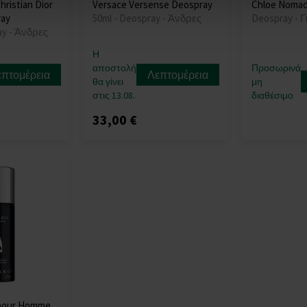
hristian Dior
Versace Versense Deospray
Chloe Nomad
ay
50ml - Deospray - Άνδρες
Deospray - Γ
ay - Άνδρες
Η
αποστολή
Προσωρινά
επτομέρεια
Λεπτομέρεια
θα γίνει
μη
στις 13.08.
διαθέσιμο
33,00 €
 pour Homme