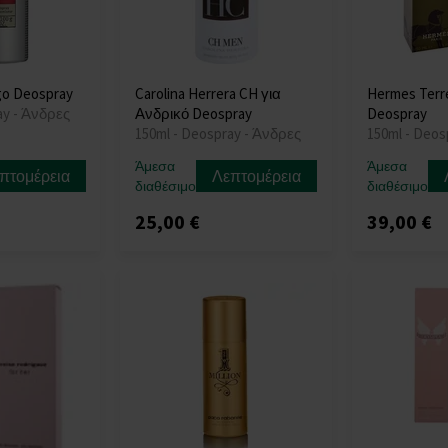
o Deospray
Carolina Herrera CH για
Hermes Terr
ay - Άνδρες
Ανδρικό Deospray
Deospray
150ml - Deospray - Άνδρες
150ml - Deos
Άμεσα
Άμεσα
πτομέρεια
Λεπτομέρεια
διαθέσιμο
διαθέσιμο
25,00 €
39,00 €