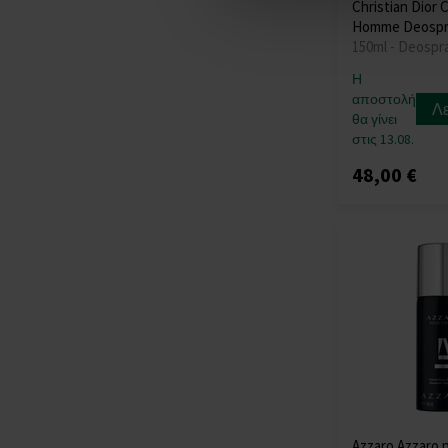
Christian Dior C
Homme Deospr
150ml - Deospr
Η
αποστολή
Λ
θα γίνει
στις 13.08.
48,00 €
Azzaro Azzaro