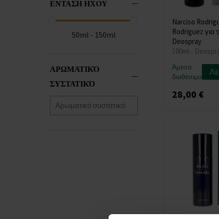
ΕΝΤΑΣΗ ΗΧΟΥ
Narciso Rodrig
Rodriguez για 
50ml - 150ml
Deospray
100ml - Deospr
Άμεσα
ΑΡΩΜΑΤΙΚΌ
Λε
διαθέσιμο
ΣΥΣΤΑΤΙΚΌ
28,00 €