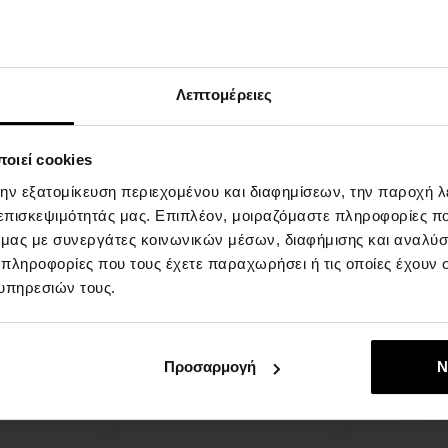
 Chanel
Jean Paul Gaultier Scandal
Issey Miyake
Pour Homme Deospray
Deospray
ay - Άνδρες
150ml - Deospray - Άνδρες
100ml - Deos
Η
Λεπτομέρειες
αποστολή
Άμεσα
θα γίνει
πτομέρεια
Λεπτομέρεια
διαθέσιμο
στις 13.08.
οιεί cookies
29,00 €
27,00 €
την εξατομίκευση περιεχομένου και διαφημίσεων, την παροχή 
 επισκεψιμότητάς μας. Επιπλέον, μοιραζόμαστε πληροφορίες π
ό μας με συνεργάτες κοινωνικών μέσων, διαφήμισης και αναλύσ
 πληροφορίες που τους έχετε παραχωρήσει ή τις οποίες έχουν σ
υπηρεσιών τους.
Προσαρμογή
Ν