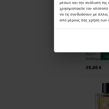
μέσων και την ανάλυση της
χρησιμοποιείτε τον ιστότοπ
να τις συνδυάσουν με άλλες
από μέρους σας χρήση των 
Lacoste Eau de
L.12.12 Vert Ν
- Tester
100ml - Eau de T
Tester - Άνδρε
Άμεσα
Λε
διαθέσιμο
39,00 €