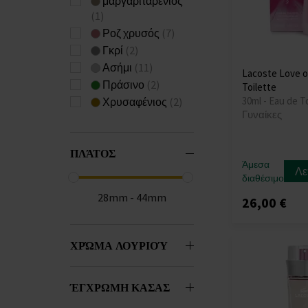
μαργαριταρένιος
(1)
Ροζ χρυσός
(7)
Γκρί
(2)
Ασήμι
(11)
Lacoste Love o
Πράσινο
(2)
Toilette
30ml - Eau de To
Χρυσαφένιος
(2)
Γυναίκες
ΠΛΆΤΟΣ
Άμεσα
Λε
διαθέσιμο
28mm - 44mm
26,00 €
ΧΡΏΜΑ ΛΟΥΡΙΟΎ
ΈΓΧΡΩΜΗ ΚΑΣΑΣ