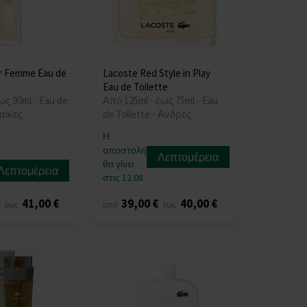
r Femme Eau de
Lacoste Red Style in Play
Eau de Toilette
ως 90ml - Eau de
Από 125ml - έως 75ml - Eau
αίκες
de Toilette - Άνδρες
Η
αποστολή
Λεπτομέρεια
θα γίνει
Λεπτομέρεια
στις 12.08.
€
41,00 €
39,00 €
40,00 €
έως
από
έως