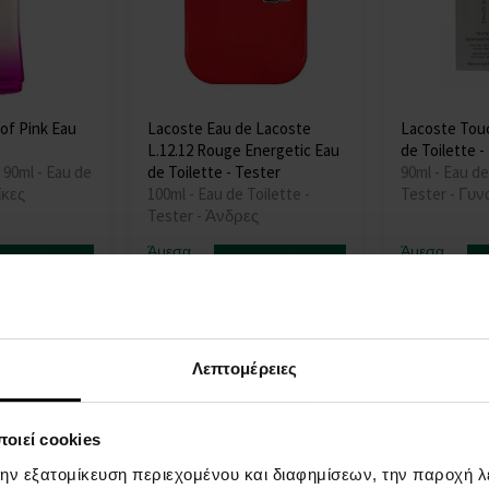
of Pink Eau
Lacoste Eau de Lacoste
Lacoste Touc
L.12.12 Rouge Energetic Eau
de Toilette -
 90ml - Eau de
de Toilette - Tester
90ml - Eau de
ίκες
100ml - Eau de Toilette -
Tester - Γυν
Tester - Άνδρες
Άμεσα
Άμεσα
πτομέρεια
Λεπτομέρεια
διαθέσιμο
διαθέσιμο
31,00 €
40,00 €
42,00 €
ως
Λεπτομέρειες
οιεί cookies
την εξατομίκευση περιεχομένου και διαφημίσεων, την παροχή 