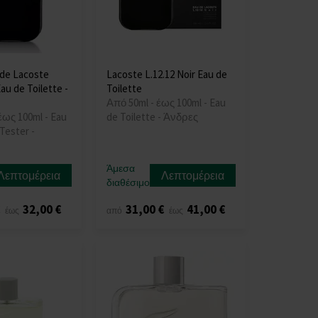
 de Lacoste
Lacoste L.12.12 Noir Eau de
Eau de Toilette -
Toilette
Από 50ml - έως 100ml - Eau
έως 100ml - Eau
de Toilette - Άνδρες
 Tester -
Άμεσα
Λεπτομέρεια
Λεπτομέρεια
διαθέσιμο
€
32,00 €
31,00 €
41,00 €
έως
από
έως