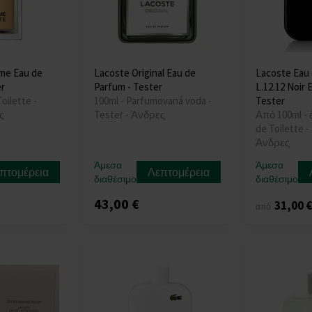
me Eau de
Lacoste Original Eau de
Lacoste Eau
er
Parfum - Tester
L.12.12 Noir 
oilette -
100ml - Parfumovaná voda -
Tester
ς
Tester - Άνδρες
Από 100ml - 
de Toilette -
Άνδρες
Άμεσα
Άμεσα
πτομέρεια
Λεπτομέρεια
διαθέσιμο
διαθέσιμο
43,00 €
31,00 
από