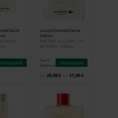
ntial Eau de
Lacoste Essential Eau de
ster
Toilette
e Toilette -
Από 75ml - έως 125ml - Eau
δρες
de Toilette - Άνδρες
Άμεσα
Λεπτομέρεια
Λεπτομέρεια
διαθέσιμο
29,00 €
37,00 €
από
έως