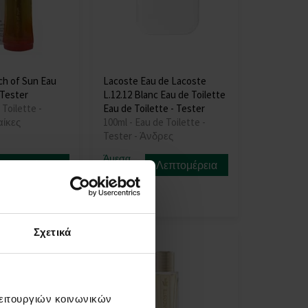
h of Sun Eau
Lacoste Eau de Lacoste
 Tester
L.12.12 Blanc Eau de Toilette
 Toilette -
Eau de Toilette - Tester
αίκες
100ml - Eau de Toilette -
Tester - Άνδρες
Άμεσα
Λεπτομέρεια
Λεπτομέρεια
διαθέσιμο
35,00 €
Σχετικά
λειτουργιών κοινωνικών