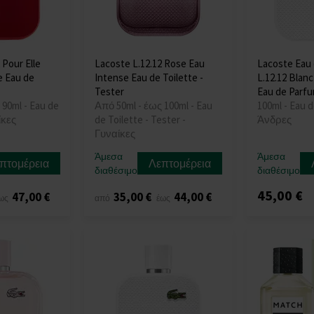
 Pour Elle
Lacoste L.12.12 Rose Eau
Lacoste Eau
e Eau de
Intense Eau de Toilette -
L.12.12 Blan
Tester
Eau de Parf
 90ml - Eau de
Από 50ml - έως 100ml - Eau
100ml - Eau d
ίκες
de Toilette - Tester -
Άνδρες
Γυναίκες
Άμεσα
Άμεσα
πτομέρεια
Λεπτομέρεια
διαθέσιμο
διαθέσιμο
45,00 €
47,00 €
35,00 €
44,00 €
ως
από
έως