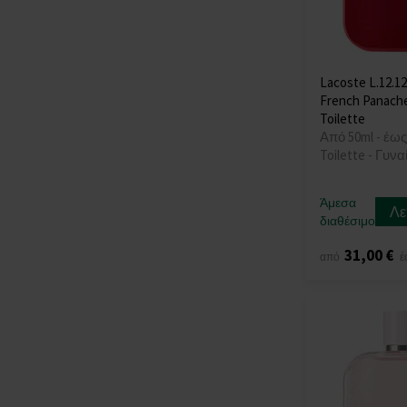
Lacoste L.12.12
French Panach
Toilette
Από 50ml - έως
Toilette - Γυνα
Άμεσα
Λε
διαθέσιμο
31,00 €
από
έ