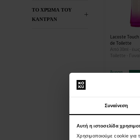
ΤΟ ΧΡΏΜΑ ΤΟΥ
ΚΑΝΤΡΆΝ
Lacoste Touch 
de Toilette
Από 30ml - έως
Toilette - Γυνα
Άμεσα
Λε
διαθέσιμο
26,00 €
από
έ
Συναίνεση
Αυτή η ιστοσελίδα χρησιμοπ
Χρησιμοποιούμε cookie για 