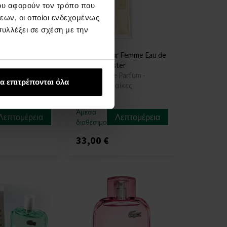
ου αφορούν τον τρόπο που
εων, οι οποίοι ενδεχομένως
υλλέξει σε σχέση με την
m of Pink Eau
Lacoste Pour Femme Eau de
Parfum - Tester
 Toilette -
90ml - Eau de Parfum -
α επιτρέπονται όλα
Tester - Γυναίκες
Άμεσα
Λεπτομέρεια
Λεπτομέρεια
διαθέσιμο
33,00 €