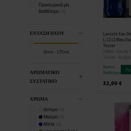
Προσωρινά μη
διαθέσιμο
(3)
ΕΝΤΑΣΗ ΗΧΟΥ
Lacoste Eau D
L.12.12 Bleu Eau
Tester
100ml - Eau de T
30ml - 175ml
Tester - Άνδρε
Άμεσα
Λε
ΑΡΩΜΑΤΙΚΌ
διαθέσιμο
ΣΥΣΤΑΤΙΚΌ
32,00 €
ΧΡΏΜΑ
άσπρο
(3)
Μαύρο
(4)
Μπλε
(4)