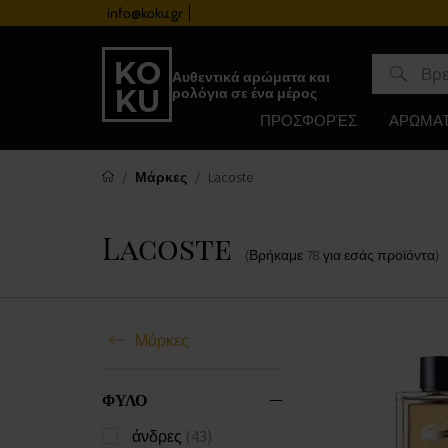
info@koku.gr
Πρόγραμμα επιβράβευσης
Αυθεντικά αρώματα και
ρολόγια σε ένα μέρος
ΠΡΟΣΦΟΡΈΣ
ΑΡΩΜΑ
Μάρκες
Lacoste
Lacoste
(Βρήκαμε
78
για εσάς
προϊόντα
)
Μάρκες
ΦΥΛΟ
άνδρες
(43)