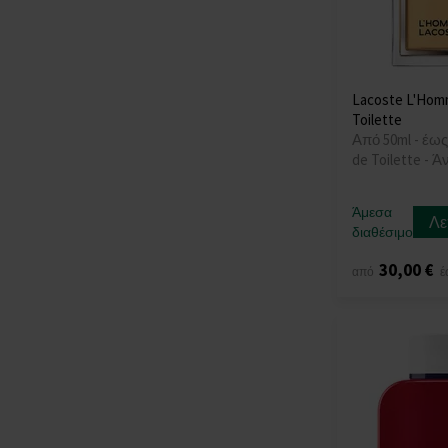
Lacoste L'Hom
Toilette
Από 50ml - έως
de Toilette - 
Άμεσα
Λε
διαθέσιμο
30,00 €
από
έ