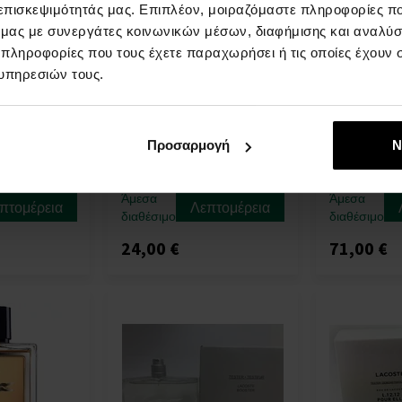
 επισκεψιμότητάς μας. Επιπλέον, μοιραζόμαστε πληροφορίες π
ό μας με συνεργάτες κοινωνικών μέσων, διαφήμισης και αναλύσ
 πληροφορίες που τους έχετε παραχωρήσει ή τις οποίες έχουν σ
υπηρεσιών τους.
 Lacoste
Lacoste Live Pour Homme
Lacoste Drea
ερό τουαλέτας
Eau de Toilette - Tester
de Toilette
100ml - Eau de Toilette -
50ml - Eau de
Προσαρμογή
Ν
oilette -
Tester - Άνδρες
Γυναίκες
ς
Άμεσα
Άμεσα
πτομέρεια
Λεπτομέρεια
διαθέσιμο
διαθέσιμο
24,00 €
71,00 €