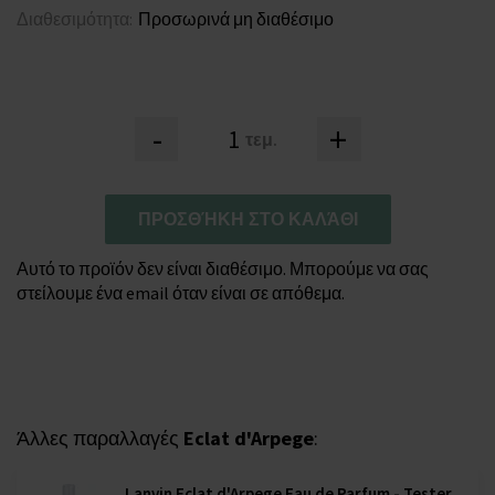
Διαθεσιμότητα:
Προσωρινά μη διαθέσιμο
-
+
τεμ.
ΠΡΟΣΘΉΚΗ ΣΤΟ ΚΑΛΆΘΙ
Αυτό το προϊόν δεν είναι διαθέσιμο. Μπορούμε να σας
στείλουμε ένα email όταν είναι σε απόθεμα.
Άλλες παραλλαγές
Eclat d'Arpege
:
Lanvin Eclat d'Arpege Eau de Parfum - Tester