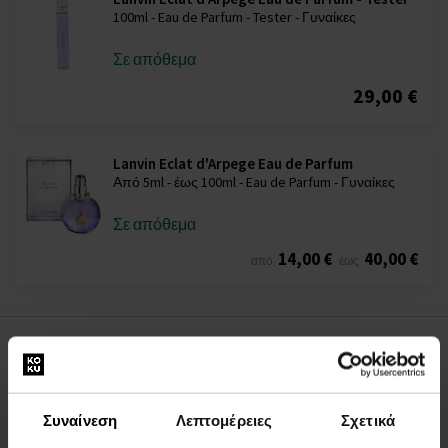
100ml - Eau de Parfum - Tester - Γυναίκες
Σε απόθεμα
29,00 €
Lanvin Eclat d'Arpege Eau de Parfum
Από 5ml - έως 100ml - Eau de Parfum - Γυναίκες
Σε απόθεμα
14,00 €
40,00 €
από
έως
ΠΕΡΙΓΡΑΦΉ
Το Éclat d'Arpége είναι ένα άρωμα με μια νότα θηλυκότητας. Η
Συναίνεση
Λεπτομέρειες
Σχετικά
θηλυκότητα είναι έκφραση αγάπης, πάθους. Η θηλυκότητα είναι
το σύμβολο της μάρκας Lanvin. Από την πρώτη κιόλας