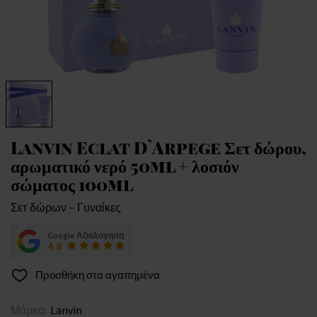
Lanvin Eclat D`Arpege Σετ δώρου,
αρωματικό νερό 50ml + λοσιόν
σώματος 100ml
Σετ δώρων - Γυναίκες
Google Αξιολόγηση
4.8
Προσθήκη στα αγαπημένα
Μάρκα:
Lanvin