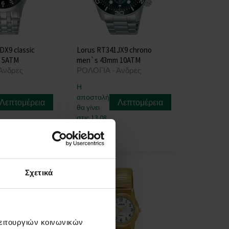
X9 classic
Lorus RT341JX9 chrono
 5ATM
men`s 43mm 10ATM
Άνδρες
ΡΟΛΟΓΙΑ - Άνδρες
Η
αποστολή
Λεπτομέρεια
Λεπτομέρεια
θα γίνει
στις 13.08.
102,00 €
Σχετικά
λειτουργιών κοινωνικών