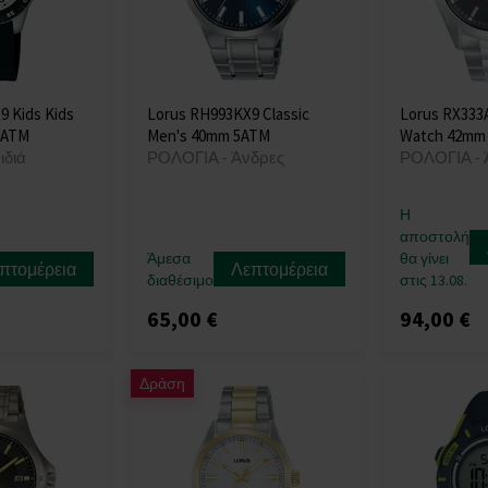
 Kids Kids
Lorus RH993KX9 Classic
Lorus RX333
0ATM
Men's 40mm 5ATM
Watch 42mm
ιδιά
ΡΟΛΟΓΙΑ - Άνδρες
ΡΟΛΟΓΙΑ - 
Η
αποστολή
Άμεσα
θα γίνει
πτομέρεια
Λεπτομέρεια
διαθέσιμο
στις 13.08.
65,00 €
94,00 €
Δράση