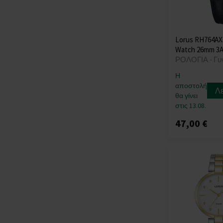
Lorus RH764AX
Watch 26mm 3
ΡΟΛΟΓΙΑ - Γυ
Η
αποστολή
Λ
θα γίνει
στις 13.08.
47,00 €