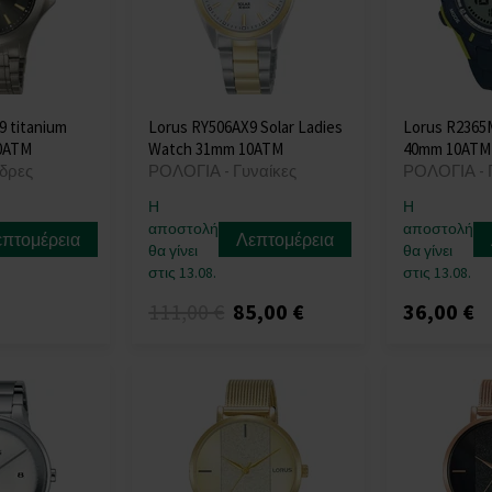
 titanium
Lorus RY506AX9 Solar Ladies
Lorus R2365
0ATM
Watch 31mm 10ATM
40mm 10ATM
δρες
ΡΟΛΟΓΙΑ - Γυναίκες
ΡΟΛΟΓΙΑ - 
Η
Η
αποστολή
αποστολή
επτομέρεια
Λεπτομέρεια
θα γίνει
θα γίνει
στις 13.08.
στις 13.08.
111,00 €
85,00 €
36,00 €