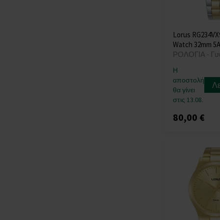
Lorus RG234VX
Watch 32mm 5
ΡΟΛΟΓΙΑ - Γυ
Η
αποστολή
Λ
θα γίνει
στις 13.08.
80,00 €