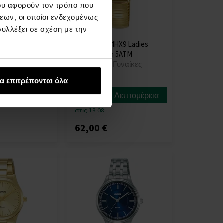
ου αφορούν τον τρόπο που
εων, οι οποίοι ενδεχομένως
υλλέξει σε σχέση με την
NX9 Kids 36mm
Lorus RRX34HX9 Ladies
Watch 24mm 5ATM
Παιδιά
ΡΟΛΟΓΙΑ - Γυναίκες
Η
α επιτρέπονται όλα
αποστολή
Λεπτομέρεια
Λεπτομέρεια
θα γίνει
στις 13.08.
62,00 €