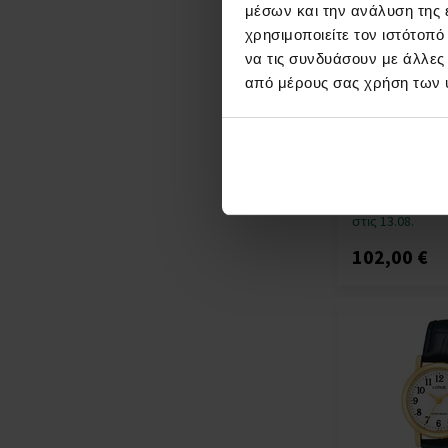
μέσων και την ανάλυση της
χρησιμοποιείτε τον ιστότοπ
να τις συνδυάσουν με άλλες
από μέρους σας χρήση των 
Lorus RT343JX
men`s 43mm 1
ΡΟΛΟΓΙΑ - Άν
Η
αποστολή
Λ
θα γίνει
στις 13.08.
102,00 €