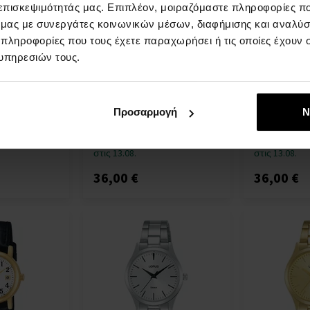
 επισκεψιμότητάς μας. Επιπλέον, μοιραζόμαστε πληροφορίες π
ό μας με συνεργάτες κοινωνικών μέσων, διαφήμισης και αναλύσ
 πληροφορίες που τους έχετε παραχωρήσει ή τις οποίες έχουν σ
υπηρεσιών τους.
9 chrono
Lorus R2347NX9 kids 38mm
Lorus R2363
0ATM
10ATM
10ATM
δρες
ΡΟΛΟΓΙΑ - Παιδιά
ΡΟΛΟΓΙΑ - 
Η
Η
Προσαρμογή
Ν
αποστολή
αποστολή
επτομέρεια
Λεπτομέρεια
θα γίνει
θα γίνει
στις 13.08.
στις 13.08.
36,00 €
36,00 €