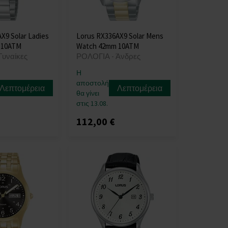
X9 Solar Ladies
Lorus RX336AX9 Solar Mens
 10ATM
Watch 42mm 10ATM
Γυναίκες
ΡΟΛΟΓΙΑ - Άνδρες
Η
αποστολή
Λεπτομέρεια
Λεπτομέρεια
θα γίνει
στις 13.08.
112,00 €