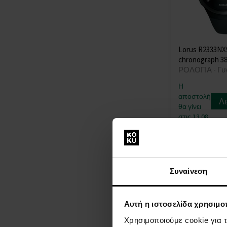
Lorus R2333NX
chronograph 
ΡΟΛΟΓΙΑ - Γυ
Η
αποστολή
Λ
θα γίνει
στις 13.08.
40,00 €
Συναίνεση
Αυτή η ιστοσελίδα χρησιμοπ
Χρησιμοποιούμε cookie για 