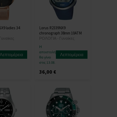
X9 ladies 34
Lorus R2339NX9
chronograph 38mm 10ATM
Γυναίκες
ΡΟΛΟΓΙΑ - Γυναίκες
Η
αποστολή
Λεπτομέρεια
Λεπτομέρεια
θα γίνει
στις 13.08.
36,00 €