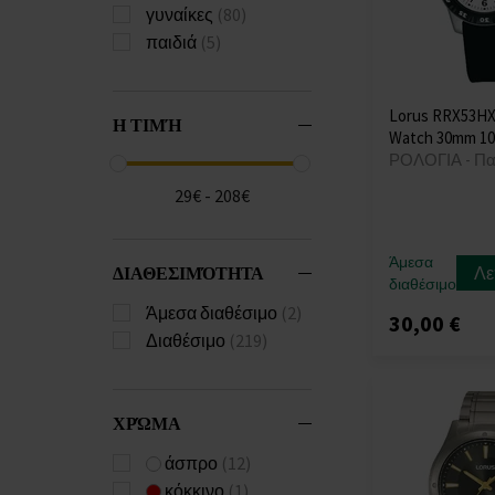
γυναίκες
(80)
παιδιά
(5)
Lorus RRX53HX9
Η ΤΙΜΉ
Watch 30mm 1
ΡΟΛΟΓΙΑ - Πα
29€ - 208€
Άμεσα
ΔΙΑΘΕΣΙΜΌΤΗΤΑ
Λε
διαθέσιμο
Άμεσα διαθέσιμο
(2)
30,00 €
Διαθέσιμο
(219)
ΧΡΏΜΑ
άσπρο
(12)
κόκκινο
(1)