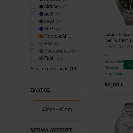
Μαύρο
(37)
μωβ
(1)
καφέ
(9)
Μπλε
(27)
Lorus RG867CX9
Πορτοκαλί
(1)
men`s 37mm 1
Ροζ
(6)
ΡΟΛΟΓΙΑ - Άν
Ροζ χρυσός
(9)
Η
Γκρί
(10)
αποστολή
Λ
θα γίνει
Δείτε περισσότερα (13)
στις 13.08.
92,00 €
ΠΛΆΤΟΣ
22mm - 46mm
ΧΡΏΜΑ ΛΟΥΡΙΟΎ