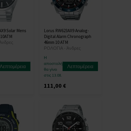
AX9 Solar Mens
Lorus RW623AX9 Analog-
 10ATM
Digital Alarm Chronograph
Άνδρες
46mm 10 ATM
ΡΟΛΟΓΙΑ - Άνδρες
Η
αποστολή
Λεπτομέρεια
Λεπτομέρεια
θα γίνει
στις 13.08.
111,00 €