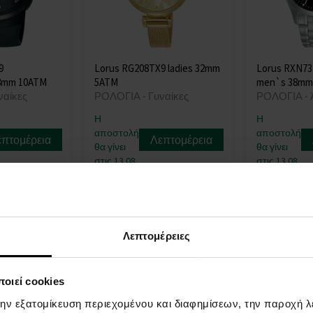
9
Lorus RG208TX9 ladies 32mm
Lorus RXN73D
38mm 10ATM
5ATM
men`s 38mm
ναίκες
ΡΟΛΟΓΙΑ - Γυναίκες
ΡΟΛΟΓΙΑ - 
Η
Η
αποστολή
αποστολή
επτομέρεια
Λεπτομέρεια
θα γίνει
θα γίνει
στις 13.08.
στις 13.08.
82,00 €
63,00 €
Λεπτομέρειες
οιεί cookies
την εξατομίκευση περιεχομένου και διαφημίσεων, την παροχή 