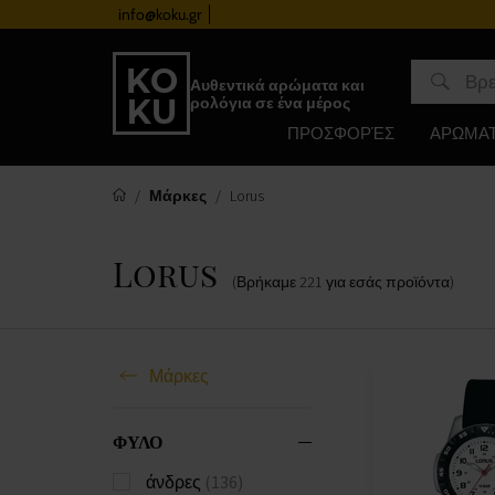
info@koku.gr
Πρόγραμμα επιβράβευσης
Αυθεντικά αρώματα και
ρολόγια σε ένα μέρος
ΠΡΟΣΦΟΡΈΣ
ΑΡΩΜΑ
Μάρκες
Lorus
Lorus
(Βρήκαμε
221
για εσάς
προϊόντα
)
Μάρκες
ΦΥΛΟ
άνδρες
(136)