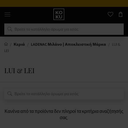
Αυθεντικά
αρώματα
και
ρολόγια
σε
ένα
μέρος
Κεριά
LADENAC Μιλάνο | Αποκλειστική Μάρκα
LUI &
LEI
LUI & LEI
Κανένα από τα προϊόντα δεν πληροί τα κριτήρια αναζήτησής
σας.