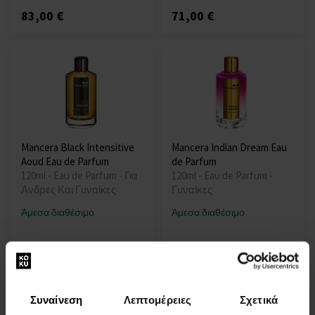
83,00 €
71,00 €
Mancera Black Intensitive
Mancera Indian Dream Eau
Aoud Eau de Parfum
de Parfum
120ml - Eau de Parfum - Για
120ml - Eau de Parfum -
Άνδρες Και Γυναίκες
Γυναίκες
Άμεσα διαθέσιμο
Άμεσα διαθέσιμο
109,00 €
78,00 €
Συναίνεση
Λεπτομέρειες
Σχετικά