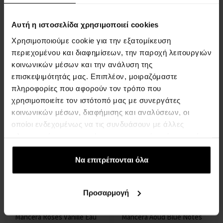
Αυτή η ιστοσελίδα χρησιμοποιεί cookies
Χρησιμοποιούμε cookie για την εξατομίκευση
Άρωμα Mancera Aoud
Mancera Pink Roses Eau de
περιεχομένου και διαφημίσεων, την παροχή λειτουργιών
Black Candy
Parfum
κοινωνικών μέσων και την ανάλυση της
120ml - Άρωμα - Για
120ml - Eau de Parfum -
επισκεψιμότητάς μας. Επιπλέον, μοιραζόμαστε
Άνδρες Και Γυναίκες
Γυναίκες
πληροφορίες που αφορούν τον τρόπο που
Άμεσα διαθέσιμο
Άμεσα διαθέσιμο
χρησιμοποιείτε τον ιστότοπό μας με συνεργάτες
κοινωνικών μέσων, διαφήμισης και αναλύσεων, οι
76,00 €
70,00 €
οποίοι ενδεχομένως να τις συνδυάσουν με άλλες
πληροφορίες που τους έχετε παραχωρήσει ή τις οποίες
έχουν συλλέξει σε σχέση με την από μέρους σας χρήση
των υπηρεσιών τους.
Να επιτρέπονται όλα
Προσαρμογή
Mancera Roses Vanille Eau
Mancera Aoud Blue Notes