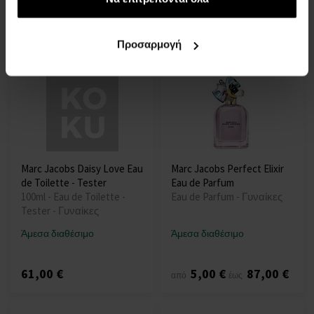
10,00 €
65,00
20,00 €
52,00
από
έως
από
έως
€
€
Προσαρμογή
Marc Jacobs Daisy Love Eau
Marc Jacobs Perfect Elixir
de Toilette - Tester
Eau de Parfum
100ml - Eau de Toilette -
Eau de Parfum - Γυναίκες
Tester - Γυναίκες
Άμεσα διαθέσιμο
Άμεσα διαθέσιμο
61,00 €
5,00 €
87,00 €
από
έως