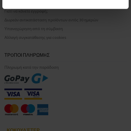
Συχνές ερωτήσεις
Γιατί να κάνετε εγγραφή;
Δωρεάν αντικατάσταση προϊόντων εντός 30 ημερών
Υπαναχώρηση από τη σύμβαση
Αλλαγή συγκατάθεσης για cookies
ΤΡOΠΟΙ ΠΛΗΡΩΜHΣ
Πληρωμή κατά την παράδοση
ΚΟΚΟΥΛΈΤΕΡ