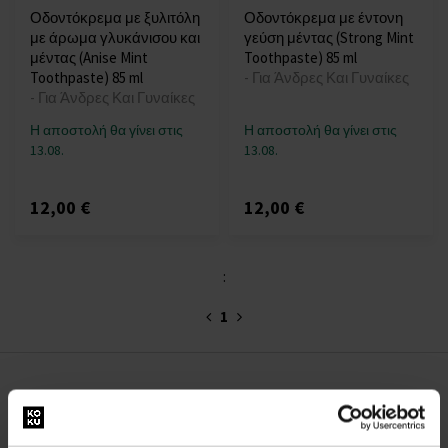
Οδοντόκρεμα με ξυλιτόλη
Οδοντόκρεμα με έντονη
με άρωμα γλυκάνισου και
γεύση μέντας (Strong Mint
μέντας (Anise Mint
Toothpaste) 85 ml
Toothpaste) 85 ml
- Για Άνδρες Και Γυναίκες
- Για Άνδρες Και Γυναίκες
Η αποστολή θα γίνει στις
Η αποστολή θα γίνει στις
13.08.
13.08.
12,00 €
12,00 €
:
1
ΣΧΕΤΙΚΑ ΜΕ ΤΗΝ ΕΤΑΙΡΕΙΑ
Σχετικά με εμάς