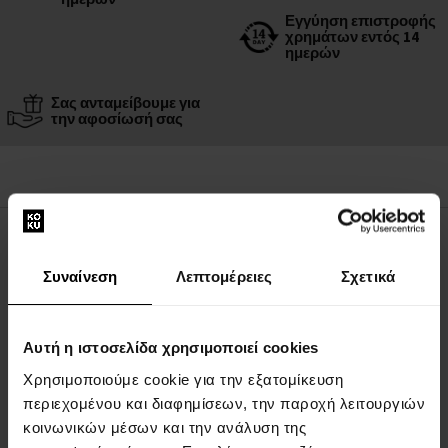
Εγγύηση επιστροφής
χρημάτων εντός 14
ημερών
Σας ανταμείβουμε για
την αφοσίωσή σας
ΠΕΡΙΓΡΑΦΉ
Συναίνεση
Λεπτομέρειες
Σχετικά
MCM Onyx είναι ένα άρωμα εμπνευσμένο από την ευγένεια του
μαύρου όνυχα, που υπογραμμίζει την ατμόσφαιρα του
ανδρικού μυστηρίου, της δύναμης και της κομψότητας.
Αυτή η ιστοσελίδα χρησιμοποιεί cookies
Χρησιμοποιούμε cookie για την εξατομίκευση
περιεχομένου και διαφημίσεων, την παροχή λειτουργιών
Νότες αρώματος:
κοινωνικών μέσων και την ανάλυση της