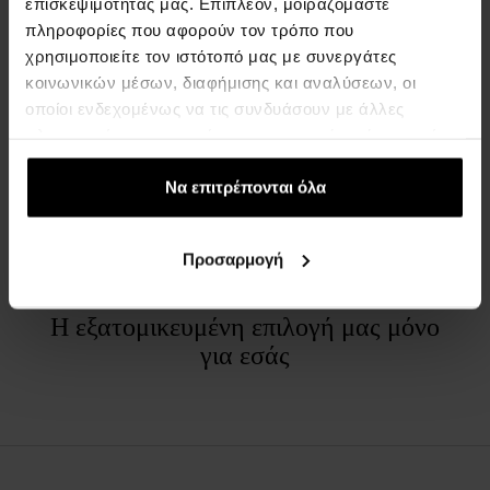
επισκεψιμότητάς μας. Επιπλέον, μοιραζόμαστε
Νότα κορυφής:
ροζ πιπέρι, γκρέιπφρουτ, τζίντζερ
πληροφορίες που αφορούν τον τρόπο που
Νότα καρδιάς:
λεβάντα, φύλλο βιολέτας, βασιλικός
χρησιμοποιείτε τον ιστότοπό μας με συνεργάτες
Νότα βάσης:
αϊτινή βετιβέρ, clearwood, σπόρος τόνκα
κοινωνικών μέσων, διαφήμισης και αναλύσεων, οι
οποίοι ενδεχομένως να τις συνδυάσουν με άλλες
πληροφορίες που τους έχετε παραχωρήσει ή τις οποίες
ΛΕΠΤΟΜΈΡΙΕΣ
έχουν συλλέξει σε σχέση με την από μέρους σας χρήση
των υπηρεσιών τους.
Να επιτρέπονται όλα
ΣΧΕΤΙΚΆ ΜΕ ΤΗ ΜΆΡΚΑ
Προσαρμογή
Η εξατομικευμένη επιλογή μας μόνο
για εσάς