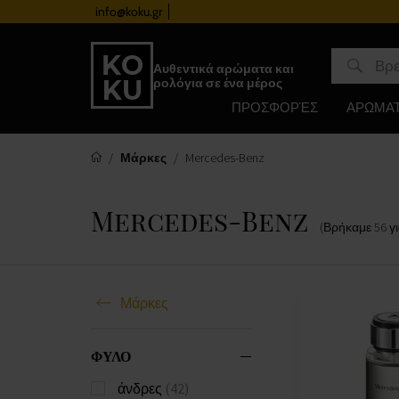
info@koku.gr
Πρόγραμμα επιβράβευσης
Αυθεντικά αρώματα και
ρολόγια σε ένα μέρος
ΠΡΟΣΦΟΡΈΣ
ΑΡΩΜΑ
Μάρκες
Mercedes-Benz
Mercedes-Benz
(Βρήκαμε
56
γ
Μάρκες
ΦΥΛΟ
άνδρες
(42)