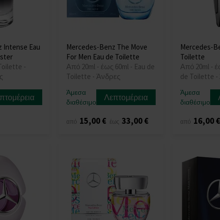
 Intense Eau
Mercedes-Benz The Move
Mercedes-Be
ester
For Men Eau de Toilette
Toilette
oilette -
Από 20ml - έως 60ml - Eau de
Από 20ml - έ
ς
Toilette - Άνδρες
de Toilette 
Άμεσα
Άμεσα
πτομέρεια
Λεπτομέρεια
διαθέσιμο
διαθέσιμο
15,00 €
33,00 €
16,00 
από
έως
από