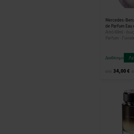
Mercedes-Ben
de Parfum Eau 
Από 60ml - έως
Parfum - Γυναί
Λε
Διαθέσιμο
34,00 €
από
έ