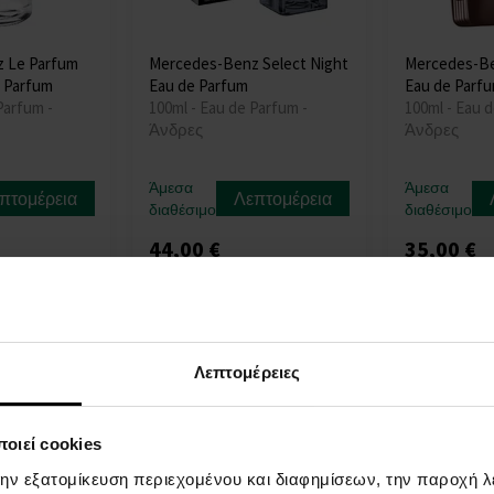
 Le Parfum
Mercedes-Benz Select Night
Mercedes-Be
 Parfum
Eau de Parfum
Eau de Parfu
Parfum -
100ml - Eau de Parfum -
100ml - Eau d
Άνδρες
Άνδρες
Άμεσα
Άμεσα
πτομέρεια
Λεπτομέρεια
διαθέσιμο
διαθέσιμο
44,00 €
35,00 €
Λεπτομέρειες
οιεί cookies
την εξατομίκευση περιεχομένου και διαφημίσεων, την παροχή 