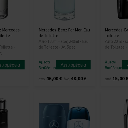
z Mercedes-
Mercedes-Benz For Men Eau
Mercedes-Be
lette -
de Toilette
Toilette
Από 120ml - έως 240ml - Eau
Από 20ml - έ
oilette -
de Toilette - Άνδρες
de Toilette 
ς
Άμεσα
Άμεσα
πτομέρεια
Λεπτομέρεια
διαθέσιμο
διαθέσιμο
46,00 €
48,00 €
15,00 
από
έως
από