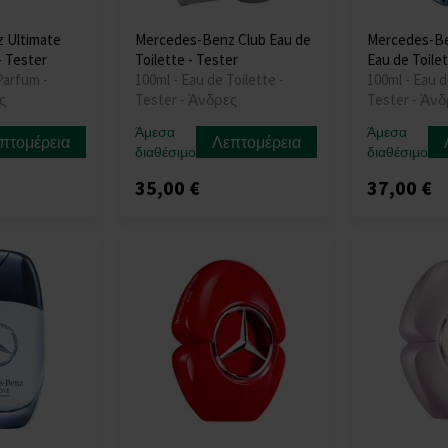
 Ultimate
Mercedes-Benz Club Eau de
Mercedes-Be
- Tester
Toilette - Tester
Eau de Toilet
Parfum -
100ml - Eau de Toilette -
100ml - Eau d
ς
Tester - Άνδρες
Tester - Άν
Άμεσα
Άμεσα
πτομέρεια
Λεπτομέρεια
διαθέσιμο
διαθέσιμο
35,00 €
37,00 €