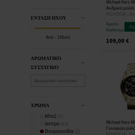
Darci
(38)
Michael Kors M
Emery
(7)
Ανδρικό ρολόι
ΡΟΛΟΓΙΑ - Άν
Empire
(3)
ΕΝΤΑΣΗ ΗΧΟΥ
Essex
(3)
Άμεσα
Λε
διαθέσιμο
Everest
(1)
4ml - 100ml
Georgie
(5)
109,00 €
Gramercy
(2)
Harlowe
(4)
ΑΡΩΜΑΤΙΚΌ
Hunger Stop
(1)
ΣΥΣΤΑΤΙΚΌ
Hutton
(2)
Irving
(2)
Izzy
(2)
Janelle
(1)
Jaryn
(6)
ΧΡΏΜΑ
Kerry
(1)
Kinley
(1)
Μπεζ
(5)
Laney
(1)
Michael Kors M
άσπρο
(63)
Γυναικείο ρολό
Lauryn
(1)
Βουργουνδία
(2)
ΡΟΛΟΓΙΑ - Γυ