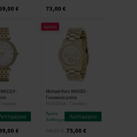
69,00 €
73,00 €
Δράση
 MK3219 -
Michael Kors MK5055 -
λόι
Γυναικείο ρολόι
Γυναίκες
ΡΟΛΟΓΙΑ - Γυναίκες
Άμεσα
Λεπτομέρεια
Λεπτομέρεια
διαθέσιμο
99,00 €
94,52 €
75,00 €