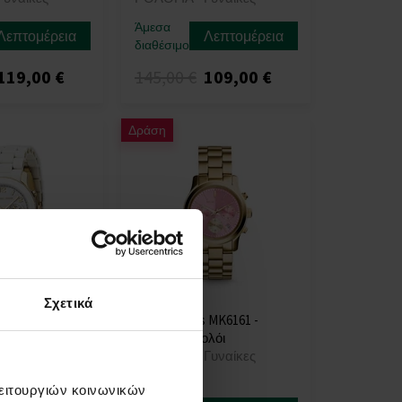
Άμεσα
Λεπτομέρεια
Λεπτομέρεια
διαθέσιμο
119,00 €
145,00 €
109,00 €
Δράση
Σχετικά
 MK5145 -
Michael Kors MK6161 -
λόι
Γυναικείο ρολόι
Γυναίκες
ΡΟΛΟΓΙΑ - Γυναίκες
λειτουργιών κοινωνικών