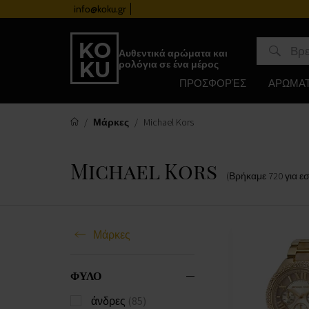
info@koku.gr
Πρόγραμμα επιβράβευσης
Αυθεντικά αρώματα και
ρολόγια σε ένα μέρος
ΠΡΟΣΦΟΡΈΣ
ΑΡΩΜΑ
Μάρκες
Michael Kors
Michael Kors
(Βρήκαμε
720
για ε
Μάρκες
ΦΥΛΟ
άνδρες
(85)