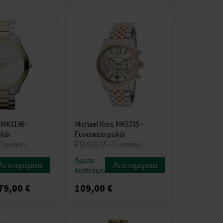
 MK3198 -
Michael Kors MK5735 -
λόι
Γυναικείο ρολόι
Γυναίκες
ΡΟΛΟΓΙΑ - Γυναίκες
Άμεσα
Λεπτομέρεια
Λεπτομέρεια
διαθέσιμο
79,00 €
109,00 €