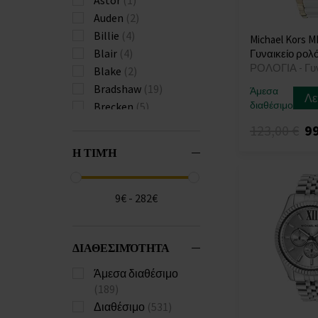
Astor
(1)
Auden
(2)
Billie
(4)
Michael Kors M
Blair
(4)
Γυναικείο ρολό
ΡΟΛΟΓΙΑ - Γυ
Blake
(2)
Bradshaw
(19)
Άμεσα
Λε
διαθέσιμο
Brecken
(5)
Briar
(1)
123,00 €
99
Bryant
(2)
Η ΤΙΜΉ
Brynn
(1)
Camilia
(1)
Camille
(6)
9€ - 282€
Catlin
(2)
Chain Lock
(1)
ΔΙΑΘΕΣΙΜΌΤΗΤΑ
Channing
(3)
Charley
(2)
Άμεσα διαθέσιμο
Chronograph
(8)
(189)
Cinthia
(1)
Διαθέσιμο
(531)