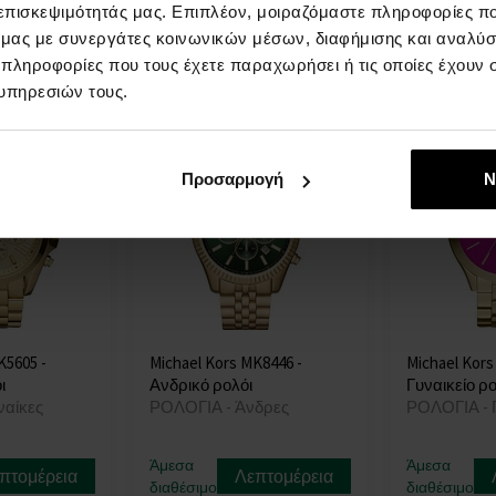
Άμεσα
Άμεσα
πτομέρεια
Λεπτομέρεια
 επισκεψιμότητάς μας. Επιπλέον, μοιραζόμαστε πληροφορίες π
διαθέσιμο
διαθέσιμο
ό μας με συνεργάτες κοινωνικών μέσων, διαφήμισης και αναλύσ
115,00 €
138,00 €
 πληροφορίες που τους έχετε παραχωρήσει ή τις οποίες έχουν σ
υπηρεσιών τους.
Δράση
Προσαρμογή
Ν
K5605 -
Michael Kors MK8446 -
Michael Kors
ι
Ανδρικό ρολόι
Γυναικείο ρο
ναίκες
ΡΟΛΟΓΙΑ - Άνδρες
ΡΟΛΟΓΙΑ - 
Άμεσα
Άμεσα
πτομέρεια
Λεπτομέρεια
διαθέσιμο
διαθέσιμο