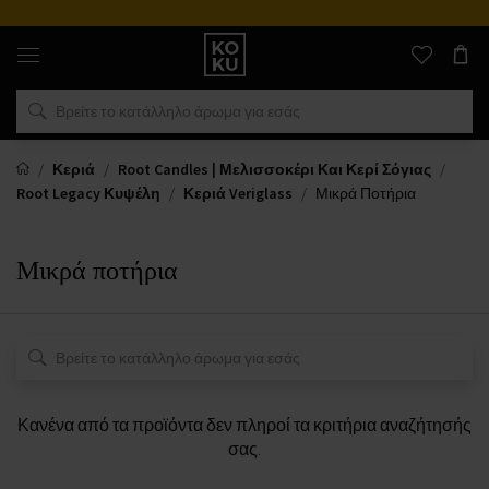
Αυθεντικά
αρώματα
και
ρολόγια
σε
ένα
μέρος
Κεριά
Root Candles | Μελισσοκέρι Και Κερί Σόγιας
Root Legacy Κυψέλη
Κεριά Veriglass
Μικρά Ποτήρια
Μικρά ποτήρια
Κανένα από τα προϊόντα δεν πληροί τα κριτήρια αναζήτησής
σας.