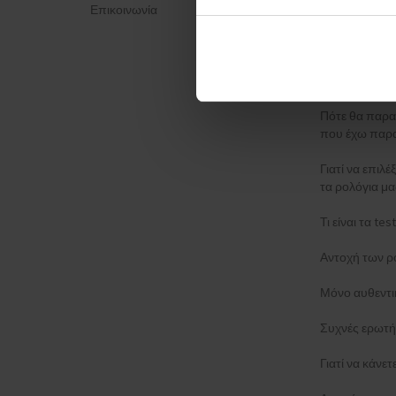
Επικοινωνία
Πολιτική απο
ΈΝΤΥΠΟ ΚΑΤ
Μέθοδος απο
Πότε θα παρα
που έχω παρα
Γιατί να επιλέ
τα ρολόγια μα
Τι είναι τα t
Αντοχή των ρ
Μόνο αυθεντι
Συχνές ερωτή
Γιατί να κάνε