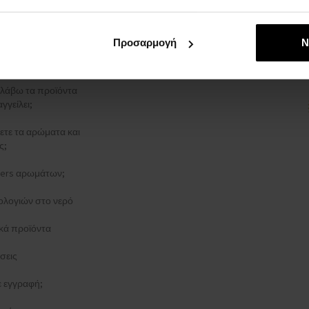
ρρήτου
ΑΓΓΕΛΊΑΣ
Προσαρμογή
Ν
στολής
λάβω τα προϊόντα
γγείλει;
ξετε τα αρώματα και
ς;
esters αρωμάτων;
ολογιών στο νερό
κά προϊόντα
σεις
τε εγγραφή;