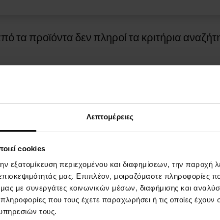
πό τα προϊόντα δεν πληροί τα κριτήρια αναζήτ
Λεπτομέρειες
οιεί cookies
ΓΙΑ ΤΙΣ ΑΓΟΡΕΣ
ΤΡOΠΟΙ ΠΛΗΡΩΜHΣ
την εξατομίκευση περιεχομένου και διαφημίσεων, την παροχή 
 επισκεψιμότητάς μας. Επιπλέον, μοιραζόμαστε πληροφορίες π
επιβράβευσης
Πληρωμή κατά την παράδοση
ό μας με συνεργάτες κοινωνικών μέσων, διαφήμισης και αναλύσ
 πληροφορίες που τους έχετε παραχωρήσει ή τις οποίες έχουν σ
και προϋποθέσεις
υπηρεσιών τους.