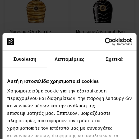
Moresque Oro Eau de
Moresque Aristoqrati Eau
Parfum
de Parfum
50ml - Eau de Parfum - Για
50ml - Eau de Parfum - Για
Άνδρες Και Γυναίκες
Άνδρες Και Γυναίκες
Συναίνεση
Λεπτομέρειες
Σχετικά
Η αποστολή θα γίνει στις
Η αποστολή θα γίνει στις
13.08.
13.08.
Αυτή η ιστοσελίδα χρησιμοποιεί cookies
118,00 €
118,00 €
Χρησιμοποιούμε cookie για την εξατομίκευση
περιεχομένου και διαφημίσεων, την παροχή λειτουργιών
κοινωνικών μέσων και την ανάλυση της
επισκεψιμότητάς μας. Επιπλέον, μοιραζόμαστε
πληροφορίες που αφορούν τον τρόπο που
χρησιμοποιείτε τον ιστότοπό μας με συνεργάτες
κοινωνικών μέσων, διαφήμισης και αναλύσεων, οι