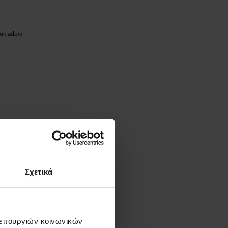
dokladov:
sťovňa nedisponuje
tným odosielaným
Σχετικά
λειτουργιών κοινωνικών