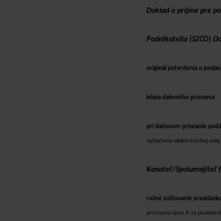
Doklad o príjme pre po
Podnikatelia (SZČO) Do
originál potvrdenia o poda
kópia daňového priznania
pri daňovom priznanie pod
vytlačenie elektronickej vety
Konateľ/Spolumajiteľ 
ročné zúčtovanie preddavk
priznania typu A za posle