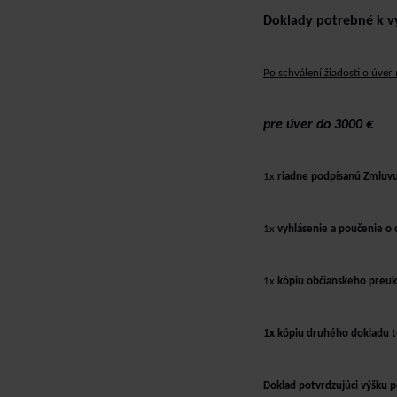
Doklady potrebné k v
Po schválení žiadosti o úve
pre úver do 3000 €
1x
riadne podpísanú Zmluv
1x
vyhlásenie a poučenie o
1x
kópiu občianskeho preu
1x kópiu druhého dokladu 
Doklad potvrdzujúci výšku 