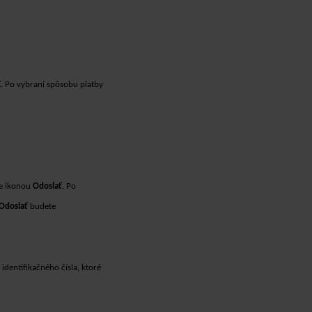
E
. Po vybraní spôsobu platby
te ikonou
Odoslať
. Po
Odoslať
budete
 identifikačného čísla, ktoré