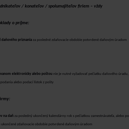
dnikateľov / konateľov / spolumajiteľov firiem – vždy
klady o príjme:
ní daňového priznania
za posledné zdaňovacie obdobie potvrdené daňovým
úradom
ávanom elektronicky alebo poštou
nie je nutné vyžadovať pečiatku
daňového úradu, 
 podania alebo podací lístok z pošty
firmy:
ov na daň
za posledný ukončený kalendárny rok s pečiatkou zamestnávateľa,
alebo p
dné ukončené zdaňovacie obdobie potvrdené daňovým úradom