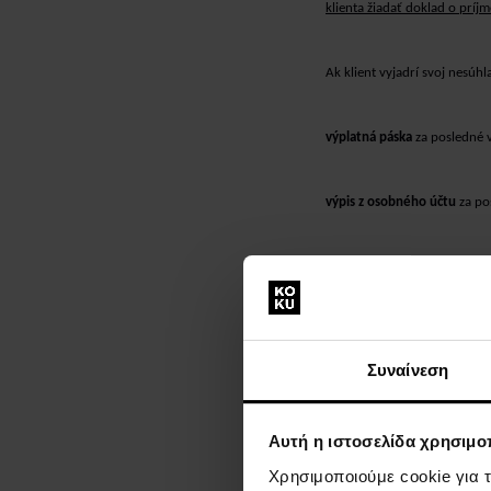
klienta žiadať doklad o príjm
Ak klient vyjadrí svoj nesúh
výplatná páska
za posledné 
výpis z osobného účtu
za po
originál potvrdenia o príjme
Ak pracujete ako policajt, co
informáciami o Vašom príjme
Συναίνεση
dokumentom.
Αυτή η ιστοσελίδα χρησιμοπ
Dôchodcovia
Χρησιμοποιούμε cookie για 