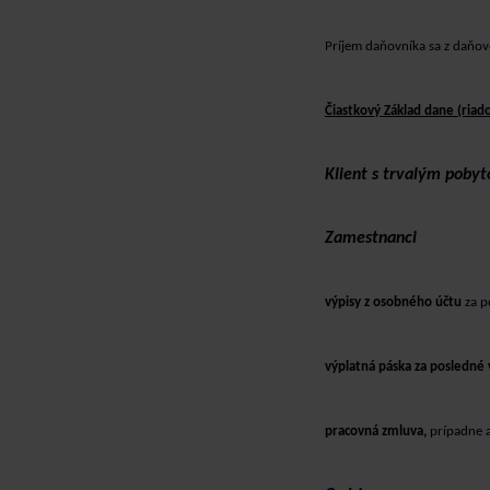
Príjem daňovníka sa z daňov
Čiastkový Základ dane (riad
Klient s trvalým poby
Zamestnanci
výpisy z osobného účtu
za p
výplatná páska za posledné
pracovná zmluva,
prípadne a