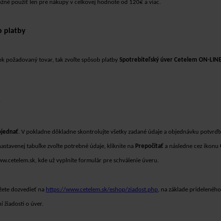
ožné použiť len pre nákupy v celkovej hodnote od 120€ a viac.
b platby
ok požadovaný tovar, tak zvoľte spôsob platby
Spotrebiteľský úver Cetelem
ON-LIN
y
jednať
. V pokladne dôkladne skontrolujte všetky zadané údaje a objednávku potvrď
stavenej tabuľke zvoľte potrebné údaje, kliknite na
Prepočítať
a následne cez ikonu
.cetelem.sk, kde už vyplníte formulár pre schválenie úveru.
žete dozvedieť na
https://www.cetelem.sk/eshop/ziadost.php
, na základe prideleného
 žiadosti o úver.