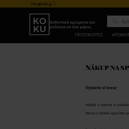
info@koku.gr
Πρόγραμμα επιβράβευσης
Αυθεντικά αρώματα και
ρολόγια σε ένα μέρος
ΠΡΟΣΦΟΡΈΣ
ΑΡΩΜΑ
Nákup na s
Vyberte si tovar
Nájdite a vyberte si požado
ktorej si môžete vypočítať s