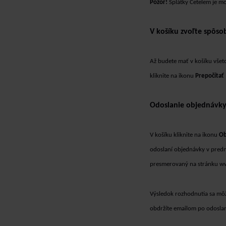
Pozor!
Splátky Cetelem je m
V košíku zvoľte spôso
Až budete mať v košíku všet
kliknite na ikonu
Prepočítať
Odoslanie objednávk
V košíku kliknite na ikonu
Ob
odoslaní objednávky v predna
presmerovaný na stránku www
Výsledok rozhodnutia sa mô
obdržíte emailom po odoslaní