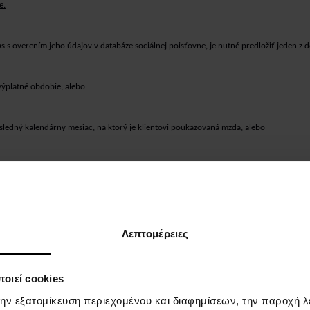
e.
las s overením jeho údajov v databáze sociálnej poisťovne, je nutné predložiť jeden z 
výplatné obdobie, alebo
sledný kalendárny mesiac, na ktorý je klientovi poukazovaná mzda, alebo
 od zamestnávateľa nie staršie ako 30 dní.
lník, vojak, prípadne ste príslušníkom zboru väzenskej a justičnej stráže,
Sociálna Poi
. Je preto nevyhnutné priložiť jeden z uvedených dokladov o príjme priložiť k osta
Λεπτομέρειες
οιεί cookies
την εξατομίκευση περιεχομένου και διαφημίσεων, την παροχή 