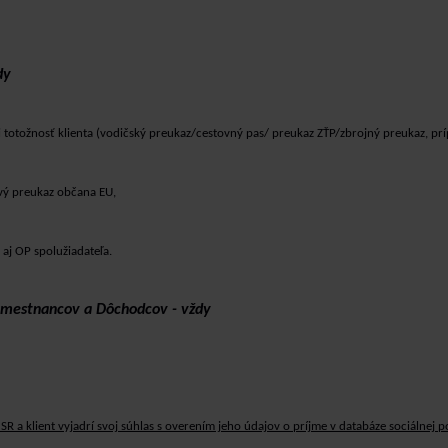
dy
 totožnosť klienta (vodičský preukaz/cestovný pas/ preukaz ZŤP/zbrojný preukaz, prí
vý preukaz občana EU,
aj OP spolužiadateľa.
amestnancov a Dôchodcov - vždy
 SR a klient vyjadrí svoj súhlas s overením jeho údajov o príjme v databáze sociálnej p