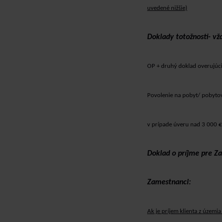
uvedené nižšie)
Doklady totožnosti- vž
OP + druhý doklad overujúci
Povolenie na pobyt/ pobyto
v prípade úveru nad 3 000 € 
Doklad o príjme pre Z
Zamestnanci:
Ak je príjem klienta z územia