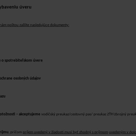
ybaveniu úveru
r nám poštou zašlite nasledujúce dokumenty:
u o spotrebiteľskom úvere
 ochrane osobných údajov
kazu
totožnosti – akceptujeme
vodičský preukaz/cestovný pas/ preukaz
ZŤP/zbrojný preuk
príjmu
, pričom
príjem uvedený v žiadosti musí byť zhodný s príjmom
uvedeným v dolo