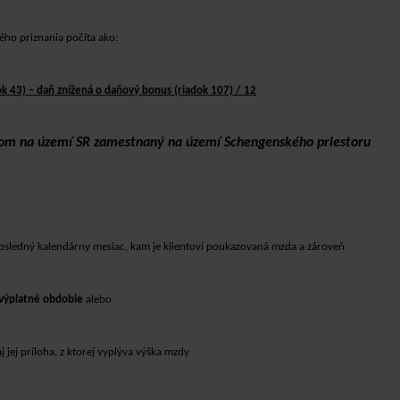
ého priznania počíta ako:
ok 43) – daň znížená o daňový bonus (riadok 107) / 12
tom na území SR zamestnaný na území Schengenského priestoru
osledný kalendárny mesiac, kam je klientovi poukazovaná mzda
a zároveň
 výplatné obdobie
alebo
j jej príloha, z ktorej vyplýva výška mzdy