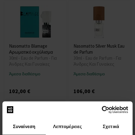
Nasomatto Blamage
Nasomatto Silver Musk Eau
Αρωματικό εκχύλισμα
de Parfum
30ml - Eau de Parfum - Για
30ml - Eau de Parfum - Για
Άνδρες Και Γυναίκες
Άνδρες Και Γυναίκες
Άμεσα διαθέσιμο
Άμεσα διαθέσιμο
102,00 €
106,00 €
Συναίνεση
Λεπτομέρειες
Σχετικά