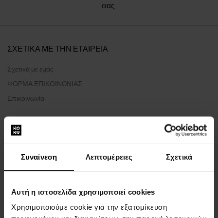
σας.
ΣΧΕΤΙΚΑ ΜΕ ΤΗΝ ΕΤΑΙΡΕΙΑ
Σχετικά με εμάς
ΦΟΡΜΑ ΕΠΙΚΟΙΝΩΝΙΑΣ
Επικοινωνία
ΤΑ ΠΑΝΤΑ ΓΙΑ ΤΙΣ ΑΓΟΡΕΣ
Πρόγραμμα επιβράβευσης
Συναίνεση
Λεπτομέρειες
Σχετικά
Γενικοί όροι και προϋποθέσεις
Πολιτική απορρήτου
ΈΝΤΥΠΟ ΚΑΤΑΓΓΕΛΊΑΣ
Αυτή η ιστοσελίδα χρησιμοποιεί cookies
Μέθοδος αποστολής
Χρησιμοποιούμε cookie για την εξατομίκευση