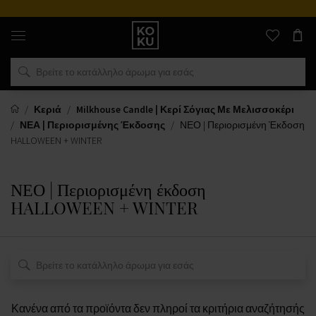
Αυθεντικά
αρώματα
και
ρολόγια
σε
ένα
μέρος
Κεριά
Milkhouse Candle | Κερί Σόγιας Με Μελισσοκέρι
ΝΕΑ | Περιορισμένης Έκδοσης
ΝΕΟ | Περιορισμένη Έκδοση
HALLOWEEN + WINTER
ΝΕΟ | Περιορισμένη έκδοση
HALLOWEEN + WINTER
Κανένα από τα προϊόντα δεν πληροί τα κριτήρια αναζήτησής