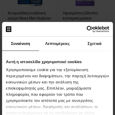
Αντιρυτιδική ενυδατική
Υφασμάτινη 10λεπτη
κρέμα Nivea Men Hyaluron
κυτταρική μάσκα
SPF 15 (Κρέμα
πλήρωσης (10 Minutes
Ενυδάτωσης Προσώπου)
Sheet Mask) 1 τεμ.
50 ml
- Γυναίκες
- Άνδρες
Συναίνεση
Λεπτομέρειες
Σχετικά
Η αποστολή θα γίνει στις
Η αποστολή θα γίνει στις
12.08.
12.08.
Αυτή η ιστοσελίδα χρησιμοποιεί cookies
18,00 €
9,00 €
Χρησιμοποιούμε cookie για την εξατομίκευση
περιεχομένου και διαφημίσεων, την παροχή λειτουργιών
κοινωνικών μέσων και την ανάλυση της
επισκεψιμότητάς μας. Επιπλέον, μοιραζόμαστε
πληροφορίες που αφορούν τον τρόπο που
χρησιμοποιείτε τον ιστότοπό μας με συνεργάτες
κοινωνικών μέσων, διαφήμισης και αναλύσεων, οι
οποίοι ενδεχομένως να τις συνδυάσουν με άλλες
Σκληρυντικό αφρού για
Ξηρό σαμπουάν για