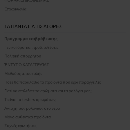
ΦΟΡΜΑ ΕΠΙΚΟΙΝΩΝΙΑΣ
Επικοινωνία
ΤΑ ΠΑΝΤΑ ΓΙΑ ΤΙΣ ΑΓΟΡΕΣ
Πρόγραμμα επιβράβευσης
Γενικοί όροι και προϋποθέσεις
Πολιτική απορρήτου
ΈΝΤΥΠΟ ΚΑΤΑΓΓΕΛΊΑΣ
Μέθοδος αποστολής
Πότε θα παραλάβω τα προϊόντα που έχω παραγγείλει;
Γιατί να επιλέξετε τα αρώματα και τα ρολόγια μας;
Τι είναι τα testers αρωμάτων;
Αντοχή των ρολογιών στο νερό
Μόνο αυθεντικά προϊόντα
Συχνές ερωτήσεις