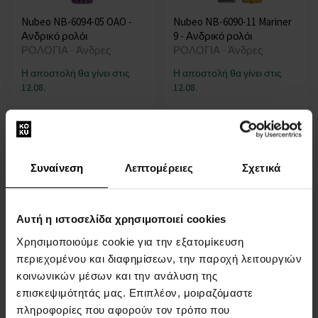
Nubeo NB-6094-05 OAO -
Nubeo NB-6090-11 Mariner
Ανδρικό ρολόι
9 - Ανδρικό ρολόι
ΡΟΛΟΓΙΑ - Άνδρες
ΡΟΛΟΓΙΑ - Άνδρες
Η αποστολή θα γίνει στις
Η αποστολή θα γίνει στις
12.08.
12.08.
524,00 €
665,00 €
Συναίνεση
Λεπτομέρειες
Σχετικά
Αυτή η ιστοσελίδα χρησιμοποιεί cookies
Χρησιμοποιούμε cookie για την εξατομίκευση
περιεχομένου και διαφημίσεων, την παροχή λειτουργιών
Nubeo NB-6090-22 Mariner
Nubeo NB-6090-33 Mariner
9 - Ανδρικό ρολόι
9 - Ανδρικό ρολόι
κοινωνικών μέσων και την ανάλυση της
ΡΟΛΟΓΙΑ - Άνδρες
ΡΟΛΟΓΙΑ - Άνδρες
επισκεψιμότητάς μας. Επιπλέον, μοιραζόμαστε
πληροφορίες που αφορούν τον τρόπο που
Η αποστολή θα γίνει στις
Η αποστολή θα γίνει στις