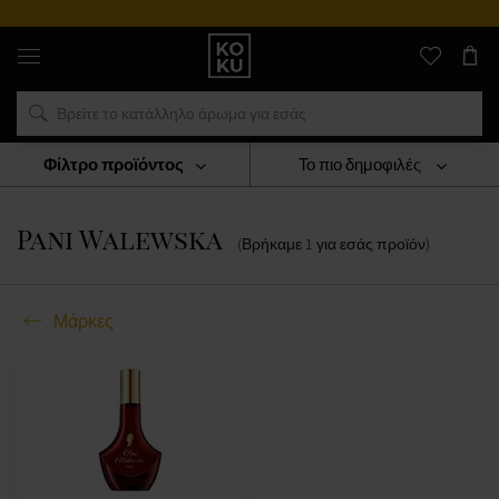
Αυθεντικά
αρώματα
και
ρολόγια
σε
ένα
μέρος
Φίλτρο προϊόντος
Το πιο δημοφιλές
Μάρκες
Pani Walewska
Pani Walewska
(Βρήκαμε
1
για εσάς
προϊόν
)
Μάρκες