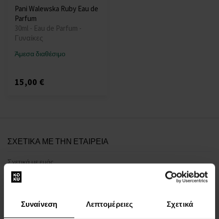
Pani Walewska Ruby Eau de
Parfum
30ml - Eau de Parfum -
Γυναίκες
Άμεσα διαθέσιμο
15,00 €
ΣΧΕΤΙΚΑ ΜΕ ΤΗΝ ΕΤΑΙΡΕΙΑ
Σχετικά με εμάς
ΦΟΡΜΑ ΕΠΙΚΟΙΝΩΝΙΑΣ
Επικοινωνία
Συναίνεση
Λεπτομέρειες
Σχετικά