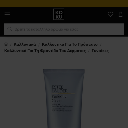
Αυθεντικά
αρώματα
και
ρολόγια
σε
ένα
μέρος
Καλλυντικά
Καλλυντικά Για Το Πρόσωπο
Καλλυντικά Για Τη Φροντίδα Του Δέρματος
Γυναίκες