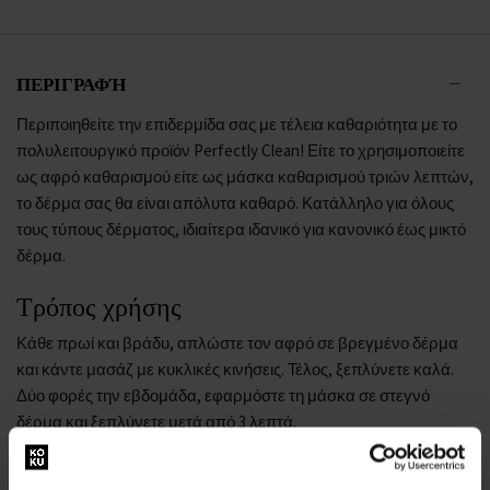
ΠΕΡΙΓΡΑΦΉ
Περιποιηθείτε την επιδερμίδα σας με τέλεια καθαριότητα με το
πολυλειτουργικό προϊόν Perfectly Clean! Είτε το χρησιμοποιείτε
ως αφρό καθαρισμού είτε ως μάσκα καθαρισμού τριών λεπτών,
το δέρμα σας θα είναι απόλυτα καθαρό. Κατάλληλο για όλους
τους τύπους δέρματος, ιδιαίτερα ιδανικό για κανονικό έως μικτό
δέρμα.
Τρόπος χρήσης
Κάθε πρωί και βράδυ, απλώστε τον αφρό σε βρεγμένο δέρμα
και κάντε μασάζ με κυκλικές κινήσεις. Τέλος, ξεπλύνετε καλά.
Δύο φορές την εβδομάδα, εφαρμόστε τη μάσκα σε στεγνό
δέρμα και ξεπλύνετε μετά από 3 λεπτά.
Η συμβουλή μας