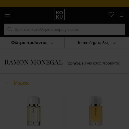
Αυθεντικά
αρώματα
και
ρολόγια
σε
ένα
μέρος
Φίλτρο προϊόντος
Το πιο δημοφιλές
Μάρκες
Ramon Monegal
Ramon Monegal
(Βρήκαμε
3
για εσάς
προϊόντα
)
Μάρκες