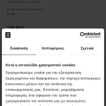
Άνδρες Και Γυναίκες
Η αποστολή θα γίνει στις
13.08.
126,00 €
:
Συναίνεση
Λεπτομέρειες
Σχετικά
1
Αυτή η ιστοσελίδα χρησιμοποιεί cookies
Χρησιμοποιούμε cookie για την εξατομίκευση
ΣΧΕΤΙΚΑ ΜΕ ΤΗΝ ΕΤΑΙΡΕΙΑ
περιεχομένου και διαφημίσεων, την παροχή λειτουργιών
Σχετικά με εμάς
κοινωνικών μέσων και την ανάλυση της
επισκεψιμότητάς μας. Επιπλέον, μοιραζόμαστε
ΦΟΡΜΑ ΕΠΙΚΟΙΝΩΝΙΑΣ
πληροφορίες που αφορούν τον τρόπο που
Επικοινωνία
χρησιμοποιείτε τον ιστότοπό μας με συνεργάτες