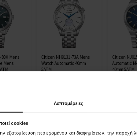
0-83X Mens
Citizen NH9131-73A Mens
Citizen NJ01
ve Mens
Watch Automatic 40mm
Automatic M
0ATM
5ATM
40mm 5ATM
δρες
ΡΟΛΟΓΙΑ - Άνδρες
ΡΟΛΟΓΙΑ - 
Η
Η
αποστολή
αποστολή
επτομέρεια
Λεπτομέρεια
θα γίνει
θα γίνει
Λεπτομέρειες
στις 12.08.
στις 12.08.
199,00 €
299,00 €
οιεί cookies
την εξατομίκευση περιεχομένου και διαφημίσεων, την παροχή 