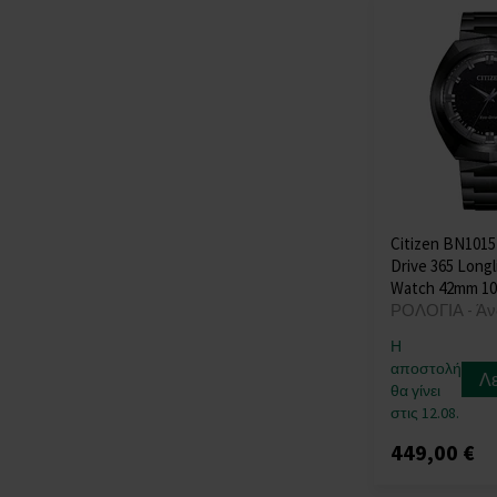
U-Boat
(+77)
Versace
(+425)
Victorinox
(+77)
Wenger
(+112)
Withings
(+12)
Xiaomi
(+13)
Zeppelin
(+173)
Citizen BN1015
Drive 365 Long
Watch 42mm 1
ΡΟΛΟΓΙΑ - Άν
Η
αποστολή
Λ
θα γίνει
στις 12.08.
449,00 €