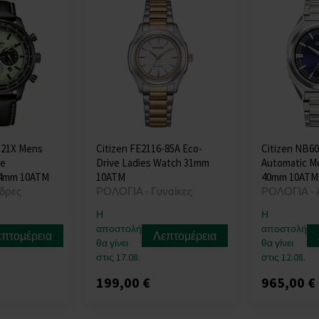
-21X Mens
Citizen FE2116-85A Eco-
Citizen NB60
ve
Drive Ladies Watch 31mm
Automatic M
44mm 10ATM
10ATM
40mm 10ATM
δρες
ΡΟΛΟΓΙΑ - Γυναίκες
ΡΟΛΟΓΙΑ - 
Η
Η
αποστολή
αποστολή
επτομέρεια
Λεπτομέρεια
θα γίνει
θα γίνει
στις 17.08.
στις 12.08.
199,00 €
965,00 €