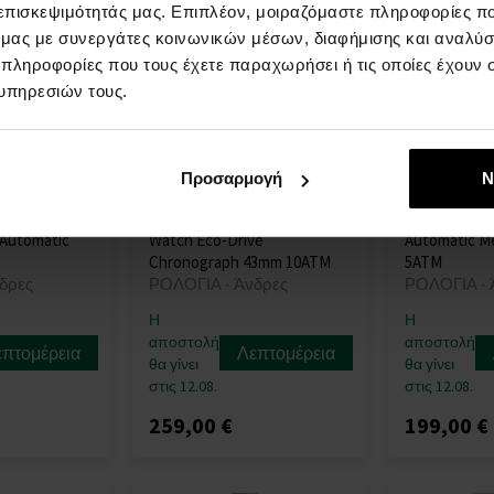
 επισκεψιμότητάς μας. Επιπλέον, μοιραζόμαστε πληροφορίες π
ό μας με συνεργάτες κοινωνικών μέσων, διαφήμισης και αναλύσ
 πληροφορίες που τους έχετε παραχωρήσει ή τις οποίες έχουν σ
υπηρεσιών τους.
Προσαρμογή
Ν
0-51E Mens
Citizen AT2567-18L Mens
Citizen NH83
 Automatic
Watch Eco-Drive
Automatic M
Chronograph 43mm 10ATM
5ATM
δρες
ΡΟΛΟΓΙΑ - Άνδρες
ΡΟΛΟΓΙΑ - 
Η
Η
αποστολή
αποστολή
επτομέρεια
Λεπτομέρεια
θα γίνει
θα γίνει
στις 12.08.
στις 12.08.
259,00 €
199,00 €