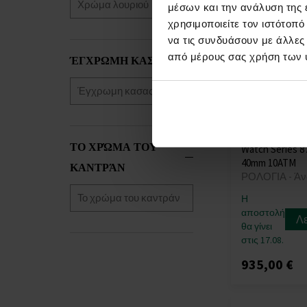
μέσων και την ανάλυση της
Morellato
(+9)
χρησιμοποιείτε τον ιστότοπ
MVMT
(+8)
να τις συνδυάσουν με άλλες
Nordgreen
(+2)
από μέρους σας χρήση των 
ΈΓΧΡΩΜΗ ΚΑΣΑΣ
Nubeo
(+20)
OPS!SMART
(+7)
Orient
(+111)
Oris
(+6)
Paul Design
(+40)
Citizen NB605
Paul Rich
(+68)
ΤΟ ΧΡΏΜΑ ΤΟΥ
Watch Series 8
Perigaum
(+26)
40mm 10ATM
ΚΑΝΤΡΆΝ
ΡΟΛΟΓΙΑ - Άν
Philipp Plein
(+210)
PICTO
(+98)
Η
αποστολή
Plein Sport
(+3)
Λ
θα γίνει
Police
(+277)
στις 17.08.
Pulsar
(+8)
935,00 €
Roamer
(+27)
Rosefield
(+39)
Rotary
(+30)