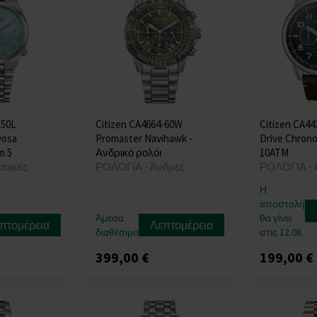
-50L
Citizen CA4664-60W
Citizen CA44
yosa
Promaster Navihawk -
Drive Chron
m 5
Ανδρικό ρολόι
10ATM
ναίκες
ΡΟΛΟΓΙΑ - Άνδρες
ΡΟΛΟΓΙΑ - 
Η
αποστολή
Άμεσα
θα γίνει
πτομέρεια
Λεπτομέρεια
διαθέσιμο
στις 12.08.
399,00 €
199,00 €