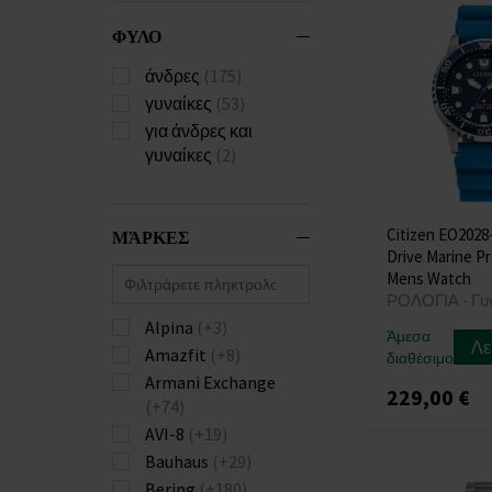
ΦΥΛΟ
άνδρες
(175)
γυναίκες
(53)
για άνδρες και
γυναίκες
(2)
Citizen EO2028
ΜΆΡΚΕΣ
Drive Marine P
Mens Watch
ΡΟΛΟΓΙΑ - Γυ
Alpina
(+3)
Άμεσα
Λε
Amazfit
(+8)
διαθέσιμο
Armani Exchange
229,00 €
(+74)
AVI-8
(+19)
Bauhaus
(+29)
Bering
(+180)