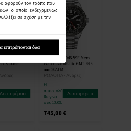
ου αφορούν τον τρόπο που
εων, οι οποίοι ενδεχομένως
υλλέξει σε σχέση με την
α επιτρέπονται όλα
90-20L
Citizen NB6046-59E Mens
en`s 40mm
Watch Automatic GMT 44,5
mm 20ATM
Άνδρες
ΡΟΛΟΓΙΑ - Άνδρες
Η
αποστολή
Λεπτομέρεια
Λεπτομέρεια
θα γίνει
στις 12.08.
745,00 €