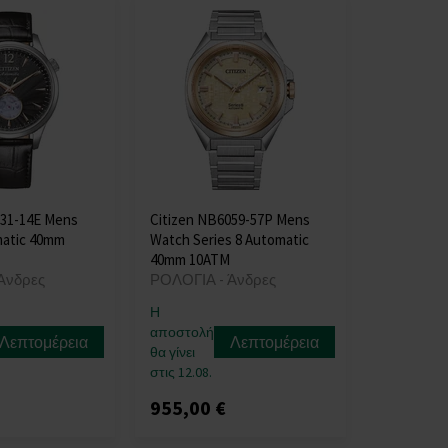
131-14E Mens
Citizen NB6059-57P Mens
atic 40mm
Watch Series 8 Automatic
40mm 10ATM
Άνδρες
ΡΟΛΟΓΙΑ - Άνδρες
Η
αποστολή
Λεπτομέρεια
Λεπτομέρεια
θα γίνει
στις 12.08.
955,00 €