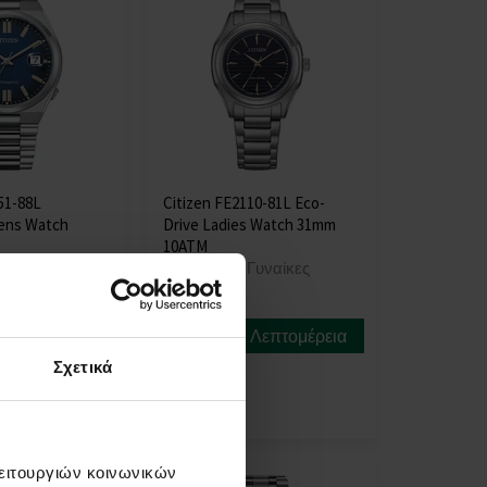
51-88L
Citizen FE2110-81L Eco-
ens Watch
Drive Ladies Watch 31mm
10ATM
Άνδρες
ΡΟΛΟΓΙΑ - Γυναίκες
Η
αποστολή
Λεπτομέρεια
Λεπτομέρεια
θα γίνει
Σχετικά
στις 17.08.
189,00 €
λειτουργιών κοινωνικών