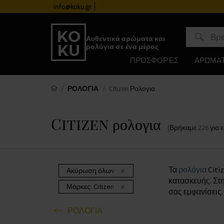
info@koku.gr
Πρόγραμμα επιβράβευσης
Αυθεντικά αρώματα και
ρολόγια σε ένα μέρος
ΠΡΟΣΦΟΡΈΣ
ΑΡΩΜΑ
ΡΟΛΟΓΙΑ
Citizen Ρολογια
Citizen ρολογια
(Βρήκαμε
226
για 
Τα
ρολόγια
Citi
Ακύρωση όλων των φίλτρων
κατασκευής. Στ
Μάρκες:
Citizen
σας εμφανίσεις
ΡΟΛΟΓΙΑ