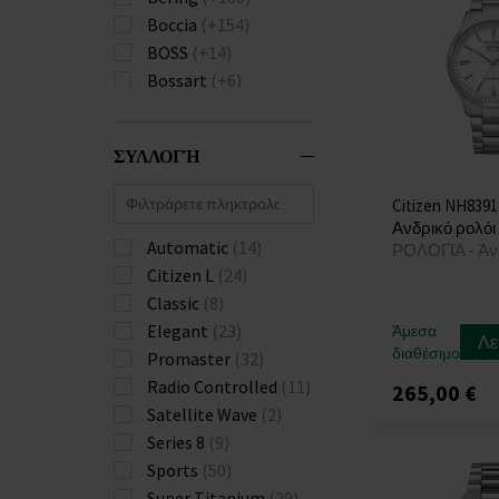
Boccia
(+154)
BOSS
(+14)
Bossart
(+6)
Bulova
(+147)
Burberry
(+74)
ΣΥΛΛΟΓΉ
Calvin Klein
(+241)
Carl von Zeyten
(+28)
Citizen NH8391
Carneo
(+40)
Ανδρικό ρολόι
Casio
Automatic
(+671)
(14)
ΡΟΛΟΓΙΑ - Άν
Citizen
Citizen L
(24)
Claude Bernard
Classic
(8)
(+9)
Cluse
Elegant
(+1)
(23)
Άμεσα
Λε
διαθέσιμο
Daisy Dixon
Promaster
(32)
(+4)
Daniel Wellington
Radio Controlled
(11)
265,00 €
(+57)
Satellite Wave
(2)
Diesel
(+138)
Series 8
(9)
Dkny
(+42)
Sports
(50)
Donoval
(+26)
Super Titanium
(29)