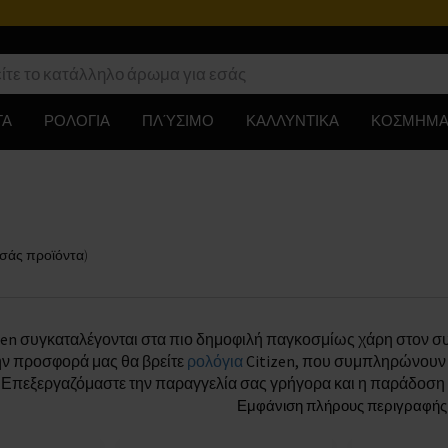
ΤΑ
ΡΟΛΟΓΙΑ
ΠΛΎΣΙΜΟ
ΚΑΛΛΥΝΤΙΚΑ
ΚΟΣΜΗΜΑ
εσάς
προϊόντα
)
zen συγκαταλέγονται στα πιο δημοφιλή παγκοσμίως χάρη στον συ
ην προσφορά μας θα βρείτε
ρολόγια
Citizen, που συμπληρώνουν τέ
. Επεξεργαζόμαστε την παραγγελία σας γρήγορα και η παράδοση γ
Εμφάνιση πλήρους περιγραφής