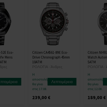
-52E Eco-
Citizen CA4561-89E Eco-
Citizen NH9
life Mens
Drive Chronograph 45mm
Watch Autom
0ATM
10ATM
5ATM
δρες
ΡΟΛΟΓΙΑ - Άνδρες
ΡΟΛΟΓΙΑ - 
Η
Η
αποστολή
αποστολή
επτομέρεια
Λεπτομέρεια
θα γίνει
θα γίνει
στις 17.08.
στις 12.08.
239,00 €
189,00 €