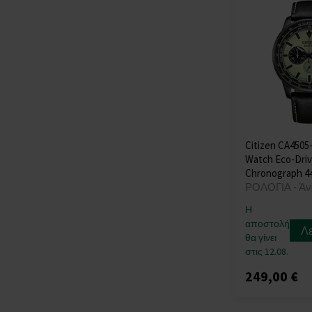
Rothenschild
(+43)
Sector
(+43)
Skagen
(+37)
Spinnaker
(+23)
Strand
(+2)
Swarovski
(+5)
Swiss Alpine Military
(+178)
Citizen CA4505
Swiss Military
(+59)
Watch Eco-Dri
Thomas Earnshaw
Chronograph 
(+13)
ΡΟΛΟΓΙΑ - Άν
Thomas Sabo
(+39)
Η
TIMBERLAND
(+20)
αποστολή
Λ
Tommy Hilfiger
θα γίνει
(+618)
στις 12.08.
Traser H3
(+104)
249,00 €
Tsar Bomba
(+40)
TW-Steel
(+28)