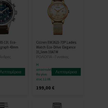
20-13L Eco-
Citizen EW2623-70P Ladies
ograph 43mm
Watch Eco-Drive Elegance
31,5mm 10ATM
Άνδρες
ΡΟΛΟΓΙΑ - Γυναίκες
Η
αποστολή
Λεπτομέρεια
Λεπτομέρεια
θα γίνει
στις 12.08.
199,00 €