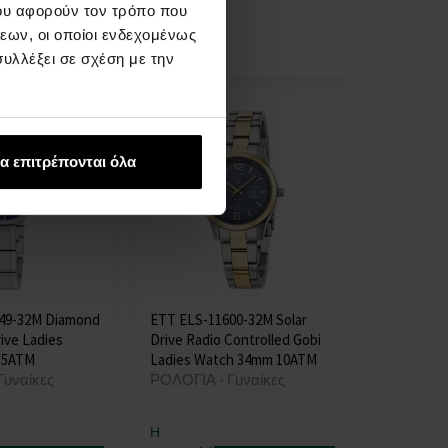
ου αφορούν τον τρόπο που
στις 12.08.
εων, οι οποίοι ενδεχομένως
89,00 €
υλλέξει σε σχέση με την
α επιτρέπονται όλα
49-32M Diamond
ETT ELS-11600-32M Solar
ive Ladies
Drive Radio Controlled Gobi
 5ATM
Ladies Watch 34mm 10ATM
Γυναίκες
ΡΟΛΟΓΙΑ - Γυναίκες
Η