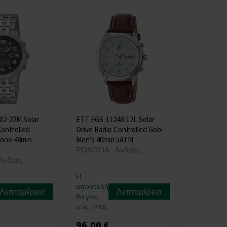
02-22M Solar
ETT EGS-11248-12L Solar
Controlled
Drive Radio Controlled Gobi
hrono 48mm
Men's 40mm 5ATM
ΡΟΛΟΓΙΑ - Άνδρες
Άνδρες
Η
αποστολή
Λεπτομέρεια
Λεπτομέρεια
θα γίνει
στις 12.08.
96,00 €