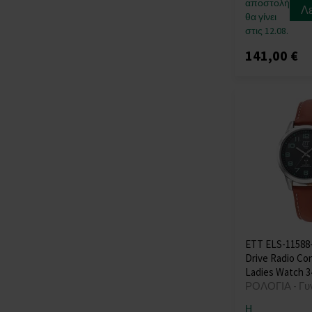
αποστολή
Λ
Skagen
(+37)
θα γίνει
στις 12.08.
Spinnaker
(+23)
Strand
(+2)
141,00 €
Swarovski
(+5)
Swiss Alpine Military
(+179)
Swiss Military
(+59)
Thomas Earnshaw
(+12)
Thomas Sabo
(+39)
TIMBERLAND
(+20)
Tommy Hilfiger
(+629)
Traser H3
(+104)
ETT ELS-11588-
Tsar Bomba
(+41)
Drive Radio Con
TW-Steel
(+27)
Ladies Watch 
ΡΟΛΟΓΙΑ - Γυ
U-Boat
(+77)
Versace
(+426)
Η