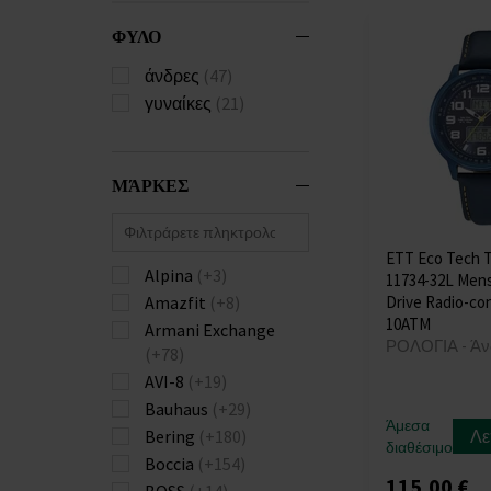
ΦΥΛΟ
άνδρες
(47)
γυναίκες
(21)
ΜΆΡΚΕΣ
ETT Eco Tech 
Alpina
(+3)
11734-32L Mens
Amazfit
(+8)
Drive Radio-co
10ATM
Armani Exchange
ΡΟΛΟΓΙΑ - Άν
(+78)
AVI-8
(+19)
Bauhaus
(+29)
Άμεσα
Bering
(+180)
Λε
διαθέσιμο
Boccia
(+154)
115,00 €
BOSS
(+14)