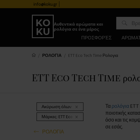
info@koku.gr
Πρόγραμμα επιβράβευσης
Αυθεντικά αρώματα και
ρολόγια σε ένα μέρος
ΠΡΟΣΦΟΡΈΣ
ΑΡΩΜΑ
ΡΟΛΟΓΙΑ
ETT Eco Tech Time Ρολογια
ETT Eco Tech Time ρολο
Τα
ρολόγια
ETT 
Ακύρωση όλων των φίλτρων
ποιοτικής κατα
Μάρκες:
ETT Eco Tech Time
όσο και τις κομ
σε εσάς.
ΡΟΛΟΓΙΑ