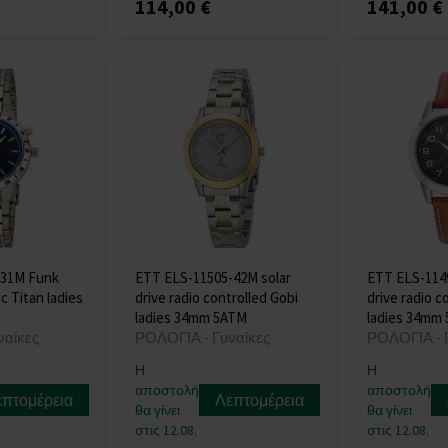
114,00 €
141,00 €
-31M Funk
ETT ELS-11505-42M solar
ETT ELS-1149
c Titan ladies
drive radio controlled Gobi
drive radio c
ladies 34mm 5ATM
ladies 34mm
ναίκες
ΡΟΛΟΓΙΑ - Γυναίκες
ΡΟΛΟΓΙΑ - 
Η
Η
αποστολή
αποστολή
επτομέρεια
Λεπτομέρεια
θα γίνει
θα γίνει
στις 12.08.
στις 12.08.