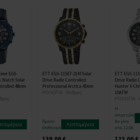
Time EGS-
ETT EGS-11567-21M Solar
ETT EGS-113
 Watch Solar
Drive Radio Controlled
Drive Radio 
ntrolled 48mm
Professional Arctica 43mm
Hunter II C
ΡΟΛΟΓΙΑ - Άνδρες
10ATM
δρες
ΡΟΛΟΓΙΑ - 
Η
αποστολή
Άμεσα
θα γίνει
πτομέρεια
Λεπτομέρεια
διαθέσιμο
στις 12.08.
139,00 €
123,00 €