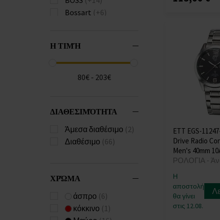
Bossart
(+6)
Bulova
(+146)
Burberry
(+74)
Η ΤΙΜΉ
Calvin Klein
(+241)
Carl von Zeyten
(+28)
Carneo
(+41)
80€ - 203€
Casio
(+679)
Citizen
(+224)
Claude Bernard
(+9)
ΔΙΑΘΕΣΙΜΌΤΗΤΑ
Cluse
(+1)
Άμεσα διαθέσιμο
(2)
ETT EGS-11247
Daisy Dixon
(+4)
Drive Radio Con
Διαθέσιμο
(66)
Daniel Wellington
Men's 40mm 1
(+57)
ΡΟΛΟΓΙΑ - Άν
Diesel
(+138)
Η
ΧΡΏΜΑ
Dkny
(+42)
αποστολή
Λ
Donoval
(+26)
άσπρο
(6)
θα γίνει
στις 12.08.
Duxot
(+1)
κόκκινο
(1)
Edox
(+36)