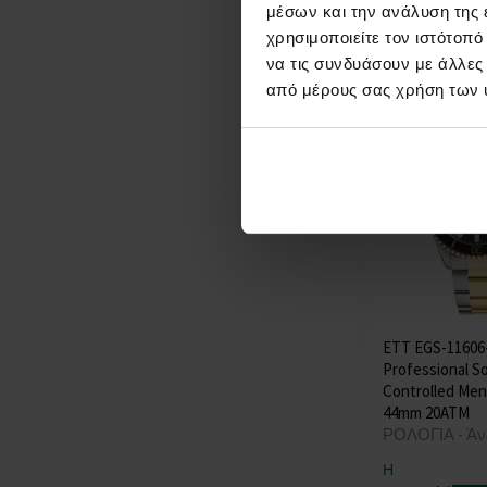
μέσων και την ανάλυση της
στις 12.08.
Nordgreen
(+2)
χρησιμοποιείτε τον ιστότοπ
Nubeo
(+20)
132,00 €
να τις συνδυάσουν με άλλες
OPS!SMART
(+7)
από μέρους σας χρήση των 
Orient
(+113)
Oris
(+6)
Paul Design
(+41)
Paul Rich
(+67)
Perigaum
(+26)
Philipp Plein
(+212)
PICTO
(+101)
Plein Sport
(+3)
Police
(+277)
Pulsar
(+8)
ETT EGS-11606
Professional So
Roamer
(+27)
Controlled Me
Rosefield
(+39)
44mm 20ATM
Rotary
(+30)
ΡΟΛΟΓΙΑ - Άν
Rothenschild
(+43)
Η
Sector
(+43)