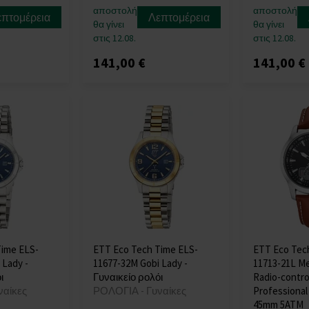
αποστολή
αποστολή
επτομέρεια
Λεπτομέρεια
θα γίνει
θα γίνει
στις 12.08.
στις 12.08.
141,00 €
141,00 €
Time ELS-
ETT Eco Tech Time ELS-
ETT Eco Tec
 Lady -
11677-32M Gobi Lady -
11713-21L M
ι
Γυναικείο ρολόι
Radio-control
ναίκες
ΡΟΛΟΓΙΑ - Γυναίκες
Professiona
45mm 5ATM