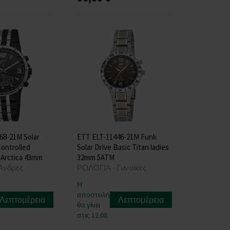
68-21M Solar
ETT ELT-11446-21M Funk
Controlled
Solar Drive Basic Titan ladies
 Arctica 43mm
32mm 5ATM
Άνδρες
ΡΟΛΟΓΙΑ - Γυναίκες
Η
αποστολή
Λεπτομέρεια
Λεπτομέρεια
θα γίνει
στις 12.08.