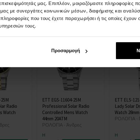
 επισκεψιμότητάς μας. Επιπλέον, μοιραζόμαστε πληροφορίες π
στις 12.08.
στις 12.08.
ό μας με συνεργάτες κοινωνικών μέσων, διαφήμισης και αναλύσ
115,00 €
106,00 €
 πληροφορίες που τους έχετε παραχωρήσει ή τις οποίες έχουν σ
υπηρεσιών τους.
Προσαρμογή
Ν
-25M
ETT EGS-11604-25M
ETT ELS-121
lar Radio
Professional Solar Radio
Lady Solar Dr
ns Watch
Controlled Mens Watch
Watch 28mm
44mm 20ATM
ΡΟΛΟΓΙΑ - 
δρες
ΡΟΛΟΓΙΑ - Άνδρες
Η
Η