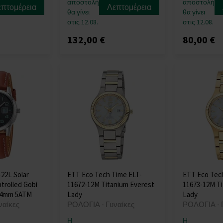
αποστολή
αποστολή
επτομέρεια
Λεπτομέρεια
θα γίνει
θα γίνει
στις 12.08.
στις 12.08.
132,00 €
80,00 €
22L Solar
ETT Eco Tech Time ELT-
ETT Eco Tec
trolled Gobi
11672-12M Titanium Everest
11673-12M Ti
34mm 5ATM
Lady
Lady
ναίκες
ΡΟΛΟΓΙΑ - Γυναίκες
ΡΟΛΟΓΙΑ - 
Η
Η