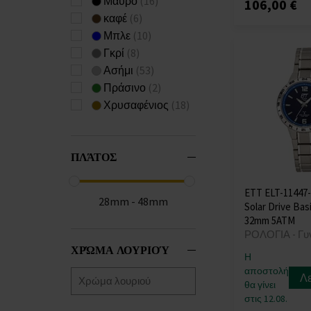
Μαύρο
(16)
106,00 €
Emporio Armani
καφέ
(6)
(+470)
Μπλε
(10)
Engelsrufer
(+3)
Γκρί
(8)
ETT Eco Tech Time
Ασήμι
(53)
Festina
(+865)
Πράσινο
(2)
Forever
(+4)
Χρυσαφένιος
(18)
Fossil
(+4)
Frederique Constant
(+14)
ΠΛΆΤΟΣ
Gant
(+101)
Garett
(+2)
ETT ELT-11447
28mm - 48mm
Garmin
(+9)
Solar Drive Basi
Guess
(+822)
32mm 5ATM
ΡΟΛΟΓΙΑ - Γυ
GUESS LADIES
(+1)
ΧΡΏΜΑ ΛΟΥΡΙΟΎ
Hammer
(+1)
Η
αποστολή
Huawei
(+6)
Λ
θα γίνει
Hugo Boss
(+281)
στις 12.08.
Ingersoll
(+82)