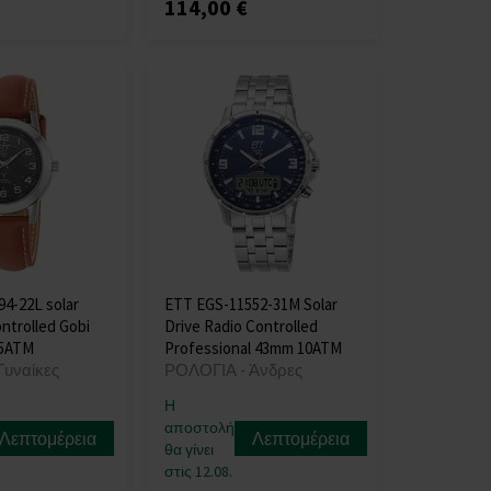
114,00 €
4-22L solar
ETT EGS-11552-31M Solar
ontrolled Gobi
Drive Radio Controlled
 5ATM
Professional 43mm 10ATM
Γυναίκες
ΡΟΛΟΓΙΑ - Άνδρες
Η
αποστολή
Λεπτομέρεια
Λεπτομέρεια
θα γίνει
στις 12.08.