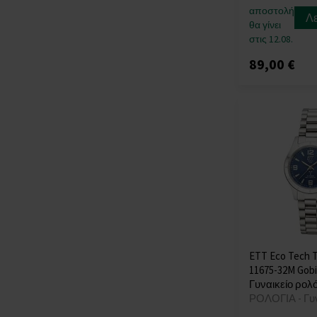
Victorinox
(+80)
αποστολή
Λ
θα γίνει
Wenger
(+112)
στις 12.08.
Withings
(+12)
89,00 €
Xiaomi
(+14)
Zeppelin
(+174)
ETT Eco Tech 
11675-32M Gobi
Γυναικείο ρολό
ΡΟΛΟΓΙΑ - Γυ