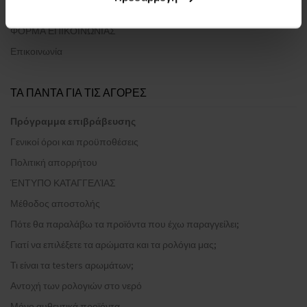
Σχετικά με εμάς
ΦΟΡΜΑ ΕΠΙΚΟΙΝΩΝΙΑΣ
Επικοινωνία
ΤΑ ΠΑΝΤΑ ΓΙΑ ΤΙΣ ΑΓΟΡΕΣ
Πρόγραμμα επιβράβευσης
Γενικοί όροι και προϋποθέσεις
Πολιτική απορρήτου
ΈΝΤΥΠΟ ΚΑΤΑΓΓΕΛΊΑΣ
Μέθοδος αποστολής
Πότε θα παραλάβω τα προϊόντα που έχω παραγγείλει;
Γιατί να επιλέξετε τα αρώματα και τα ρολόγια μας;
Τι είναι τα testers αρωμάτων;
Αντοχή των ρολογιών στο νερό
Μόνο αυθεντικά προϊόντα