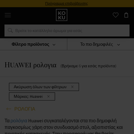
Πρόγραμμα επιβράβευσης
Αυθεντικά
αρώματα
και
ρολόγια
σε
ένα
μέρος
Φίλτρο προϊόντος
Το πιο δημοφιλές
ΡΟΛΟΓΙΑ
Huawei Ρολογια
Huawei ρολογια
(Βρήκαμε
6
για εσάς
προϊόντα
)
Ακύρωση όλων των φίλτρων
Μάρκες:
Huawei
ΡΟΛΟΓΙΑ
Τα
ρολόγια
Huawei συγκαταλέγονται στα πιο δημοφιλή
παγκοσμίως χάρη στον συνδυασμό στυλ, αξιοπιστίας και
ποιοτικής κατασκευής. Στην προσφορά μας θα βρείτε