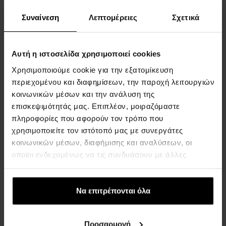
Συναίνεση
Λεπτομέρειες
Σχετικά
Huawei Watch Fit 5 White
Huawei Watch Fit 5 Pro
Εξυπνο ρολόι - Για Άνδρες
Orange
Αυτή η ιστοσελίδα χρησιμοποιεί cookies
Και Γυναίκες
Εξυπνο ρολόι
Χρησιμοποιούμε cookie για την εξατομίκευση
Η αποστολή θα γίνει στις
Η αποστολή θα γίνει στις
περιεχομένου και διαφημίσεων, την παροχή λειτουργιών
11.08.
11.08.
κοινωνικών μέσων και την ανάλυση της
επισκεψιμότητάς μας. Επιπλέον, μοιραζόμαστε
199,00 €
299,00 €
πληροφορίες που αφορούν τον τρόπο που
χρησιμοποιείτε τον ιστότοπό μας με συνεργάτες
κοινωνικών μέσων, διαφήμισης και αναλύσεων, οι
:
οποίοι ενδεχομένως να τις συνδυάσουν με άλλες
πληροφορίες που τους έχετε παραχωρήσει ή τις οποίες
1
έχουν συλλέξει σε σχέση με την από μέρους σας χρήση
των υπηρεσιών τους.
Να επιτρέπονται όλα
ΣΧΕΤΙΚΑ ΜΕ ΤΗΝ ΕΤΑΙΡΕΙΑ
Προσαρμογή