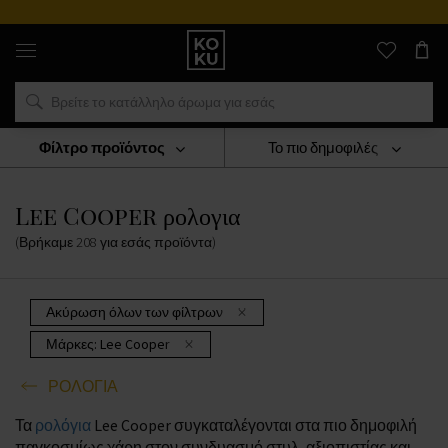
Αυθεντικά
αρώματα
και
ρολόγια
σε
ένα
μέρος
Φίλτρο προϊόντος
Το πιο δημοφιλές
ΡΟΛΟΓΙΑ
Lee Cooper Ρολογια
Lee Cooper ρολογια
(Βρήκαμε
208
για εσάς
προϊόντα
)
Ακύρωση όλων των φίλτρων
Μάρκες:
Lee Cooper
ΡΟΛΟΓΙΑ
Τα
ρολόγια
Lee Cooper συγκαταλέγονται στα πιο δημοφιλή
παγκοσμίως χάρη στον συνδυασμό στυλ, αξιοπιστίας και