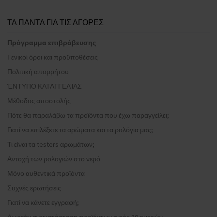
ΤΑ ΠΑΝΤΑ ΓΙΑ ΤΙΣ ΑΓΟΡΕΣ
Πρόγραμμα επιβράβευσης
Γενικοί όροι και προϋποθέσεις
Πολιτική απορρήτου
ΈΝΤΥΠΟ ΚΑΤΑΓΓΕΛΊΑΣ
Μέθοδος αποστολής
Πότε θα παραλάβω τα προϊόντα που έχω παραγγείλει;
Γιατί να επιλέξετε τα αρώματα και τα ρολόγια μας;
Τι είναι τα testers αρωμάτων;
Αντοχή των ρολογιών στο νερό
Μόνο αυθεντικά προϊόντα
Συχνές ερωτήσεις
Γιατί να κάνετε εγγραφή;
Δωρεάν αντικατάσταση προϊόντων εντός 30 ημερών