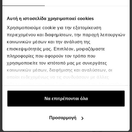
Δράση
Δράση
Αυτή η ιστοσελίδα χρησιμοποιεί cookies
Χρησιμοποιούμε cookie για την εξατομίκευση
περιεχομένου και διαφημίσεων, την παροχή λειτουργιών
κοινωνικών μέσων και την ανάλυση της
Lee Cooper LC08047.360 -
Lee Cooper LC08047.350 -
επισκεψιμότητάς μας. Επιπλέον, μοιραζόμαστε
Ρολόι
Ρολόι
πληροφορίες που αφορούν τον τρόπο που
ΡΟΛΟΓΙΑ - Άνδρες
ΡΟΛΟΓΙΑ - Άνδρες
χρησιμοποιείτε τον ιστότοπό μας με συνεργάτες
Η αποστολή θα γίνει στις
Η αποστολή θα γίνει στις
κοινωνικών μέσων, διαφήμισης και αναλύσεων, οι
11.08.
11.08.
οποίοι ενδεχομένως να τις συνδυάσουν με άλλες
πληροφορίες που τους έχετε παραχωρήσει ή τις οποίες
84,00 €
84,00 €
έχουν συλλέξει σε σχέση με την από μέρους σας χρήση
71,40 €
71,40 €
των υπηρεσιών τους.
Να επιτρέπονται όλα
Δράση
Δράση
Προσαρμογή