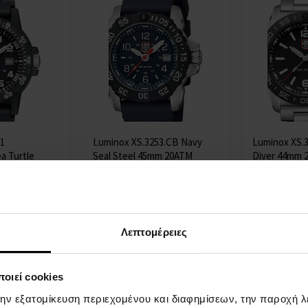
21
Luminox XS.3253.CB Navy
Luminox XS.3
a Turtle
Seal Steel 45mm 20ATM
Diver 44mm 
 ATM
ΡΟΛΟΓΙΑ - Άνδρες
ΡΟΛΟΓΙΑ - 
δρες
Η
Η
αποστολή
αποστολή
επτομέρεια
Λεπτομέρεια
Λεπτομέρειες
θα γίνει
θα γίνει
στις 11.08.
στις 11.08.
556,00 €
619,00 €
οιεί cookies
την εξατομίκευση περιεχομένου και διαφημίσεων, την παροχή 