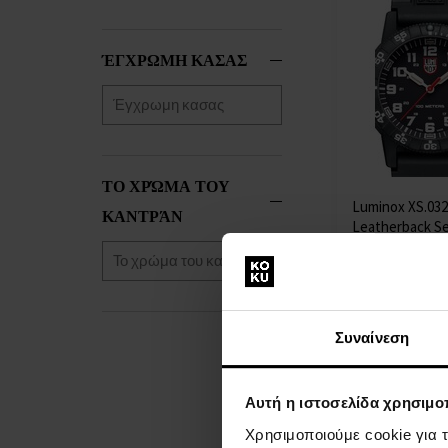
Ingersoll
(+82)
Jacques Lemans
ΈΓΧΡΩΜΗ ΚΑΣΑΣ
(+193)
Jaguar
(+249)
JDM Military
(+1)
Jowissa
(+17)
Lacoste
(+20)
ΤΟ ΧΡΏΜΑ ΤΟΥ
Lee Cooper
(+208)
Luminox XS.03
Lorus
(+229)
ΚΑΝΤΡΆΝ
Leatherback Se
Louis XVI
(+62)
Giant 44mm 10
Luminox
ΡΟΛΟΓΙΑ - Άν
Marc Jacobs
(+1)
Η
Maserati
(+346)
αποστολή
Λ
Master Time
(+82)
Συναίνεση
θα γίνει
στις 11.08.
Maurice Lacroix
(+5)
Michael Kors
(+697)
338,00 €
Αυτή η ιστοσελίδα χρησιμοπ
Mondaine
(+65)
Morellato
(+9)
Χρησιμοποιούμε cookie για 