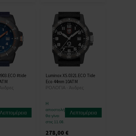
903.ECO #tide
Luminox XS.0321.ECO Tide
0ATM
Eco 44mm 10ATM
Άνδρες
ΡΟΛΟΓΙΑ - Άνδρες
Η
αποστολή
Λεπτομέρεια
Λεπτομέρεια
θα γίνει
στις 11.08.
278,00 €