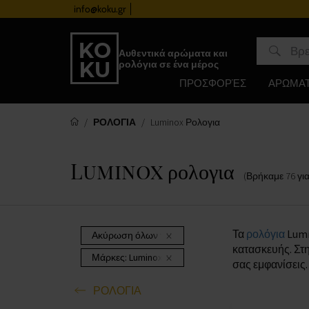
info@koku.gr
Πρόγραμμα επιβράβευσης
Αυθεντικά αρώματα και
ρολόγια σε ένα μέρος
ΠΡΟΣΦΟΡΈΣ
ΑΡΩΜΑ
ΡΟΛΟΓΙΑ
Luminox Ρολογια
Luminox ρολογια
(Βρήκαμε
76
γι
Τα
ρολόγια
Lumi
Ακύρωση όλων των φίλτρων
κατασκευής. Στ
Μάρκες:
Luminox
σας εμφανίσεις
ΡΟΛΟΓΙΑ