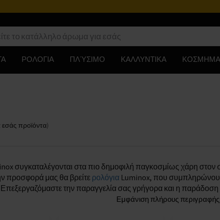
ΤΑ
ΡΟΛΟΓΙΑ
ΠΛΎΣΙΜΟ
ΚΑΛΛΥΝΤΙΚΑ
ΚΟΣΜΗΜΑ
α εσάς
προϊόντα
)
nox συγκαταλέγονται στα πιο δημοφιλή παγκοσμίως χάρη στον σ
ην προσφορά μας θα βρείτε
ρολόγια
Luminox, που συμπληρώνουν τ
. Επεξεργαζόμαστε την παραγγελία σας γρήγορα και η παράδοση γ
Εμφάνιση πλήρους περιγραφής