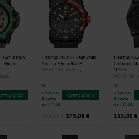
21 Commando
Luminox XB.3729 Bear Grylls
Luminox X2.2
me 46mm
Survival 42mm 20ATM
Carbonox M
ΡΟΛΟΓΙΑ - Άνδρες
10ATM
δρες
ΡΟΛΟΓΙΑ - 
Η
Η
αποστολή
αποστολή
επτομέρεια
Λεπτομέρεια
θα γίνει
θα γίνει
στις 11.08.
στις 11.08.
303,01 €
279,00 €
159,00 €