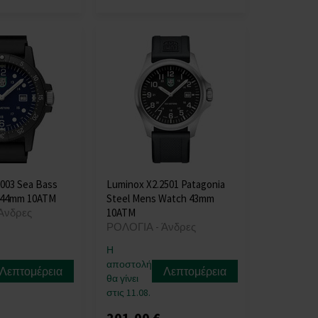
003 Sea Bass
Luminox X2.2501 Patagonia
 44mm 10ATM
Steel Mens Watch 43mm
Άνδρες
10ATM
ΡΟΛΟΓΙΑ - Άνδρες
Η
αποστολή
Λεπτομέρεια
Λεπτομέρεια
θα γίνει
στις 11.08.
201,00 €