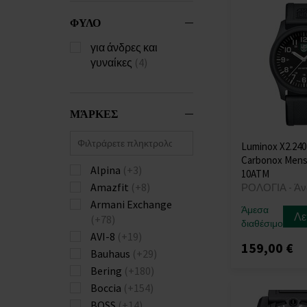
ΦΥΛΟ
για άνδρες και
γυναίκες
(4)
ΜΆΡΚΕΣ
Luminox X2.240
Carbonox Men
Alpina
(+3)
10ATM
Amazfit
(+8)
ΡΟΛΟΓΙΑ - Άν
Armani Exchange
Άμεσα
Λε
(+78)
διαθέσιμο
AVI-8
(+19)
159,00 €
Bauhaus
(+29)
Bering
(+180)
Boccia
(+154)
BOSS
(+14)