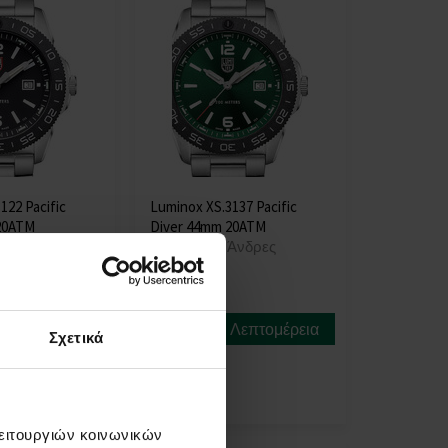
122 Pacific
Luminox XS.3137 Pacific
20ATM
Diver 44mm 20ATM
Άνδρες
ΡΟΛΟΓΙΑ - Άνδρες
Η
αποστολή
Λεπτομέρεια
Λεπτομέρεια
Σχετικά
θα γίνει
στις 11.08.
349,00 €
λειτουργιών κοινωνικών