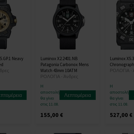
5.GP.1 Neavy
Luminox X2.2401.NB
Luminox XS.3
ed
Patagonia Carbonox Mens
Chronograph
δρες
Watch 43mm 10ATM
ΡΟΛΟΓΙΑ - 
ΡΟΛΟΓΙΑ - Άνδρες
Η
Η
αποστολή
αποστολή
επτομέρεια
Λεπτομέρεια
θα γίνει
θα γίνει
στις 11.08.
στις 11.08.
155,00 €
527,00 €