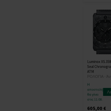
Sector
(+43)
Skagen
(+37)
Spinnaker
(+23)
Strand
(+1)
Swarovski
(+5)
Swiss Alpine Military
(+181)
Swiss Military
(+59)
Thomas Earnshaw
(+12)
Luminox XS.35
Thomas Sabo
(+37)
Seal Chronogr
TIMBERLAND
(+20)
ATM
Tommy Hilfiger
ΡΟΛΟΓΙΑ - Άν
(+631)
Η
Traser H3
(+104)
αποστολή
Λ
Tsar Bomba
(+42)
θα γίνει
στις 11.08.
TW-Steel
(+27)
U-Boat
(+77)
605,00 €