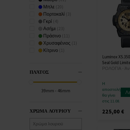
Emporio Armani
Μπλε
(20)
(+469)
Πορτοκαλί
(3)
Engelsrufer
(+3)
Γκρί
(4)
ETT Eco Tech Time
Ασήμι
(23)
(+70)
Πράσινο
(11)
Festina
(+871)
Χρυσαφένιος
(1)
Forever
(+4)
Κίτρινο
(1)
Fossil
(+4)
Luminox XS.350
Frederique Constant
Seal Gold Limit
ΡΟΛΟΓΙΑ - Άν
(+14)
ΠΛΆΤΟΣ
Gant
(+101)
Garett
(+2)
Η
αποστολή
Garmin
(+10)
39mm - 46mm
Λ
θα γίνει
Guess
(+822)
στις 11.08.
GUESS LADIES
(+1)
ΧΡΏΜΑ ΛΟΥΡΙΟΎ
225,00 €
Hammer
(+1)
Huawei
(+6)
Hugo Boss
(+281)