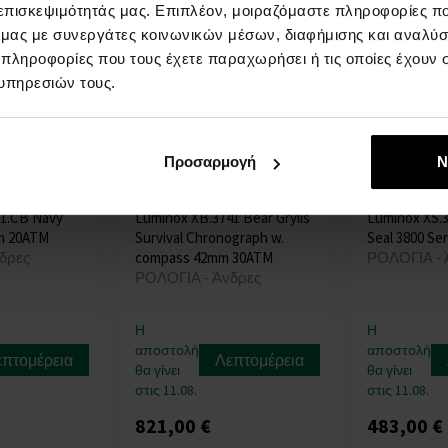
 επισκεψιμότητάς μας. Επιπλέον, μοιραζόμαστε πληροφορίες π
ό μας με συνεργάτες κοινωνικών μέσων, διαφήμισης και αναλύσ
 πληροφορίες που τους έχετε παραχωρήσει ή τις οποίες έχουν σ
υπηρεσιών τους.
Προσαρμογή
Ν
51.CB Navy
Luminox XB.3741 Bear Grylls
Luminox XS.3
mm 20ATM
Survival Chronograph w.
Seal 3800 Se
δρες
compass 42mm 30ATM
ΡΟΛΟΓΙΑ - 
ΡΟΛΟΓΙΑ - Άνδρες
Η
Η
αποστολή
αποστολή
επτομέρεια
Λεπτομέρεια
θα γίνει
θα γίνει
στις 11.08.
στις 11.08.
821,00 €
483,00 €