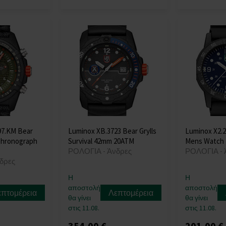
97.KM Bear
Luminox XB.3723 Bear Grylls
Luminox X2.2
 Chronograph
Survival 42mm 20ATM
Mens Watch
ΡΟΛΟΓΙΑ - Άνδρες
ΡΟΛΟΓΙΑ - 
δρες
Η
Η
αποστολή
αποστολή
επτομέρεια
Λεπτομέρεια
θα γίνει
θα γίνει
στις 11.08.
στις 11.08.
354,00 €
201,00 €