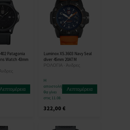
402 Patagonia
Luminox XS.3603 Navy Seal
ens Watch 43mm
diver 45mm 20ATM
ΡΟΛΟΓΙΑ - Άνδρες
Άνδρες
Η
αποστολή
Λεπτομέρεια
Λεπτομέρεια
θα γίνει
στις 11.08.
322,00 €