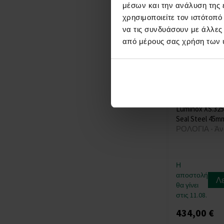
μέσων και την ανάλυση της
MVMT
(+8)
χρησιμοποιείτε τον ιστότοπ
Nordgreen
(+2)
να τις συνδυάσουν με άλλες
Nubeo
(+20)
από μέρους σας χρήση των 
OPS!SMART
(+7)
Orient
(+115)
Oris
(+6)
Paul Design
(+41)
Paul Rich
(+67)
Perigaum
(+26)
Luminox XS.32
Philipp Plein
(+215)
Seal Steel 45
ΡΟΛΟΓΙΑ - Άν
PICTO
(+104)
Plein Sport
(+3)
Police
(+278)
Η
Pulsar
(+8)
αποστολή
Λ
Roamer
(+27)
θα γίνει
Rosefield
(+39)
στις 11.08.
Rotary
(+30)
434,00 €
Rothenschild
(+44)