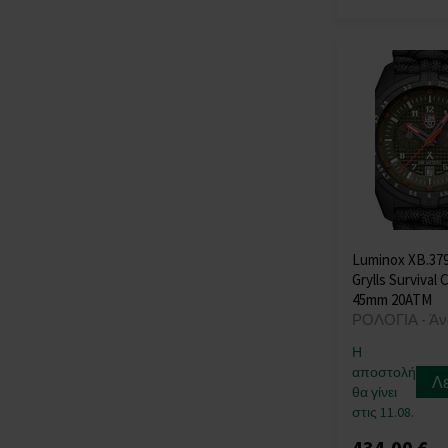
Versace
(+428)
Victorinox
(+80)
Wenger
(+113)
Withings
(+12)
Xiaomi
(+16)
Zeppelin
(+174)
Luminox XB.37
Grylls Survival
45mm 20ATM
ΡΟΛΟΓΙΑ - Άν
Η
αποστολή
Λ
θα γίνει
στις 11.08.
434,00 €