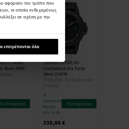
ου αφορούν τον τρόπο που
εων, οι οποίοι ενδεχομένως
υλλέξει σε σχέση με την
α επιτρέπονται όλα
813.L Carbon
Luminox XS.0301.BO
rie 46mm 300M
Leatherback Sea Turtle
Άνδρες
39mm 10 ATM
ΡΟΛΟΓΙΑ - Για Άνδρες Και
Γυναίκες
Η
αποστολή
Λεπτομέρεια
Λεπτομέρεια
θα γίνει
στις 11.08.
338,00 €