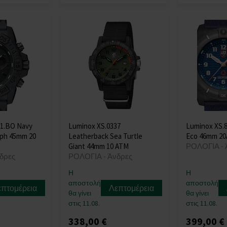
81.BO Navy
Luminox XS.0337
Luminox XS.8
aph 45mm 20
Leatherback Sea Turtle
Eco 46mm 2
Giant 44mm 10 ATM
ΡΟΛΟΓΙΑ - 
δρες
ΡΟΛΟΓΙΑ - Άνδρες
Η
Η
αποστολή
αποστολή
επτομέρεια
Λεπτομέρεια
θα γίνει
θα γίνει
στις 11.08.
στις 11.08.
338,00 €
399,00 €