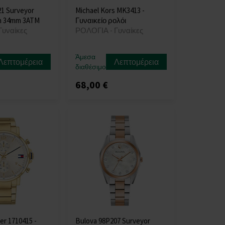
1 Surveyor
Michael Kors MK3413 -
h 34mm 3ATM
Γυναικείο ρολόι
Γυναίκες
ΡΟΛΟΓΙΑ - Γυναίκες
Άμεσα
Λεπτομέρεια
Λεπτομέρεια
διαθέσιμο
68,00 €
er 1710415 -
Bulova 98P207 Surveyor