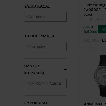
Daniel Welling
ΥΛΙΚΌ ΚΑΣΑΣ
DW00100621 - 
ρολόι
ΡΟΛΟΓΙΑ - Γυ
Άμεσα
Λε
διαθέσιμο
ΤΎΠΟΣ ΙΜΆΝΤΑ
199,00 €
13
ΠΛΑΤΟΣ
ΜΠΡΑΣΕΛΕ
ΑΔΙΆΒΡΟΧΟ
Michael Kors S