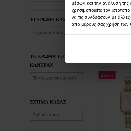
μέσων και την ανάλυση της
χρησιμοποιείτε τον ιστότοπ
Emporio Armani
να τις συνδυάσουν με άλλες
ΈΓΧΡΩΜΗ ΚΑΣΑΣ
Γυναικείο ρολό
από μέρους σας χρήση των 
ΡΟΛΟΓΙΑ - Γυ
Άμεσα
Λε
διαθέσιμο
ΤΟ ΧΡΏΜΑ ΤΟΥ
163,00 €
ΚΑΝΤΡΆΝ
Δράση
ΣΧΉΜΑ ΚΑΣΑΣ