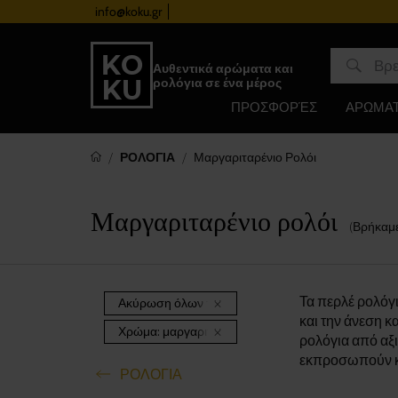
info@koku.gr
Πρόγραμμα επιβράβευσης
Αυθεντικά αρώματα και
ρολόγια σε ένα μέρος
ΠΡΟΣΦΟΡΈΣ
ΑΡΩΜΑ
ΡΟΛΟΓΙΑ
Μαργαριταρένιο Ρολόι
Μαργαριταρένιο ρολόι
(Βρήκαμ
Τα περλέ ρολόγι
Ακύρωση όλων των φίλτρων
και την άνεση κ
Χρώμα:
μαργαριταρένιος
ρολόγια από αξι
εκπροσωπούν κα
ΡΟΛΟΓΙΑ