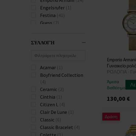
Engelsrufer
(1)
Festina
(41)
Guess
(2)
Hugo Boss
(2)
Jacques Lemans
(1)
ΣΥΛΛΟΓΉ
Jaguar
(26)
Lacoste
(1)
Emporio Armani
Maserati
(5)
Γυναικείο ρολό
Acamar
(1)
Michael Kors
(25)
ΡΟΛΟΓΙΑ - Γυ
Boyfriend Collection
Roamer
(1)
(4)
Άμεσα
Rosefield
(6)
Λε
διαθέσιμο
Ceramic
(2)
Rotary
(3)
Cinthia
(1)
130,00 €
Skagen
(1)
Citizen L
(4)
Swiss Alpine Military
Clair De Lune
(1)
(2)
Δράση
Classic
(6)
Swiss Military
(7)
Classic Bracelet
(4)
Tommy Hilfiger
(3)
Colette
(1)
Zeppelin
(4)