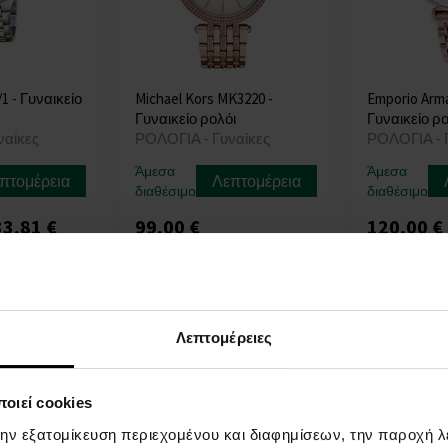
1 - Γυναικείο
Michael Kors MK3220 -
Emporio Arma
Γυναικείο ρολόι
Γυναικείο ρο
ναίκες
ΡΟΛΟΓΙΑ - Γυναίκες
ΡΟΛΟΓΙΑ - 
Άμεσα
Άμεσα
πτομέρεια
Λεπτομέρεια
διαθέσιμο
διαθέσιμο
3,81 €
99,00 €
120,00 €
Λεπτομέρειες
οιεί cookies
την εξατομίκευση περιεχομένου και διαφημίσεων, την παροχή 