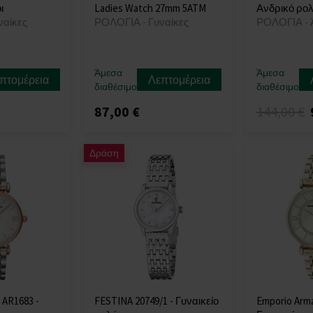
ι
Ladies Watch 27mm 5ATM
Ανδρικό ρολ
ναίκες
ΡΟΛΟΓΙΑ - Γυναίκες
ΡΟΛΟΓΙΑ - 
Άμεσα
Άμεσα
πτομέρεια
Λεπτομέρεια
διαθέσιμο
διαθέσιμο
87,00 €
144,00 €
Δράση
 AR1683 -
FESTINA 20749/1 - Γυναικείο
Emporio Arma