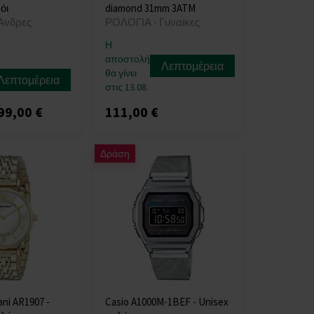
όι
diamond 31mm 3ATM
Άνδρες
ΡΟΛΟΓΙΑ - Γυναίκες
Η
αποστολή
Λεπτομέρεια
θα γίνει
Λεπτομέρεια
στις 13.08.
99,00 €
111,00 €
Δράση
ni AR1907 -
Casio A1000M-1BEF - Unisex