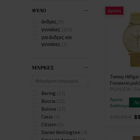
ΦΥΛΟ
Δράση
άνδρες
(5)
γυναίκες
(213)
για άνδρες και
γυναίκες
(1)
ΜΆΡΚΕΣ
Tommy Hilfiger
Γυναικείο ρολό
ΡΟΛΟΓΙΑ - Γυ
Bering
(13)
Άμεσα
Boccia
(22)
Λε
διαθέσιμο
Bulova
(17)
138,00 €
89
Casio
(1)
Citizen
(5)
Daniel Wellington
(4)
Emporio Armani
(24)