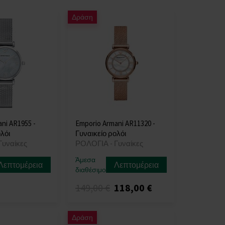
Δράση
ni AR1955 -
Emporio Armani AR11320 -
λόι
Γυναικείο ρολόι
Γυναίκες
ΡΟΛΟΓΙΑ - Γυναίκες
Άμεσα
Λεπτομέρεια
Λεπτομέρεια
διαθέσιμο
149,00 €
118,00 €
Δράση