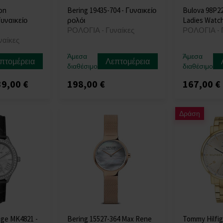
ton
Bering 19435-704 - Γυναικείο
Bulova 98P22
Γυναικείο
ρολόι
Ladies Watc
ΡΟΛΟΓΙΑ - Γυναίκες
ΡΟΛΟΓΙΑ - 
ναίκες
Άμεσα
Άμεσα
πτομέρεια
Λεπτομέρεια
διαθέσιμο
διαθέσιμο
9,00 €
198,00 €
167,00 €
Δράση
age MK4821 -
Bering 15527-364 Max Rene
Tommy Hilfig