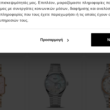
 επισκεψιμότητάς μας. Επιπλέον, μοιραζόμαστε πληροφορίες π
ό μας με συνεργάτες κοινωνικών μέσων, διαφήμισης και αναλύσ
 AR11145 -
Daniel Wellington
Daniel Welli
 πληροφορίες που τους έχετε παραχωρήσει ή τις οποίες έχουν σ
ι
DW00100511 - Γυναικείο
DW00100594 
υπηρεσιών τους.
ναίκες
ρολόι
ρολόι
ΡΟΛΟΓΙΑ - Γυναίκες
ΡΟΛΟΓΙΑ - 
Άμεσα
Άμεσα
πτομέρεια
Λεπτομέρεια
διαθέσιμο
διαθέσιμο
Προσαρμογή
Ν
106,00 €
134,00 €