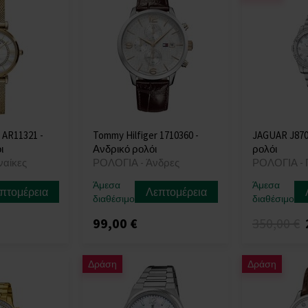
 AR11321 -
Tommy Hilfiger 1710360 -
JAGUAR J870/
ι
Ανδρικό ρολόι
ρολόι
ναίκες
ΡΟΛΟΓΙΑ - Άνδρες
ΡΟΛΟΓΙΑ - 
Άμεσα
Άμεσα
πτομέρεια
Λεπτομέρεια
διαθέσιμο
διαθέσιμο
99,00 €
350,00 €
Δράση
Δράση