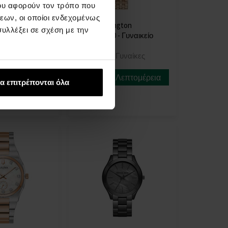
ου αφορούν τον τρόπο που
εων, οι οποίοι ενδεχομένως
ngton
Daniel Wellington
υλλέξει σε σχέση με την
- Γυναικείο
DW00100620 - Γυναικείο
ρολόι
Γυναίκες
ΡΟΛΟΓΙΑ - Γυναίκες
Άμεσα
Λεπτομέρεια
Λεπτομέρεια
διαθέσιμο
α επιτρέπονται όλα
149,00 €