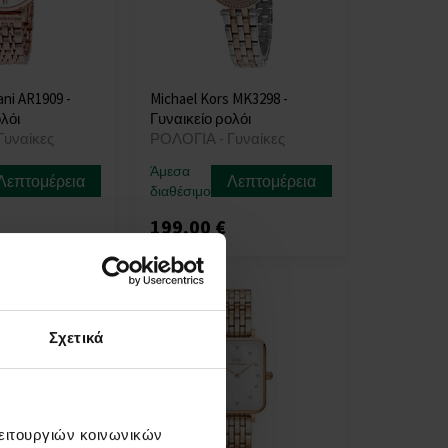
ni AR1909 -
Michael Kors MK3298 -
λόι
Γυναικείο ρολόι
Γυναίκες
ΡΟΛΟΓΙΑ - Γυναίκες
Άμεσα
Λεπτομέρεια
Λεπτομέρεια
διαθέσιμο
199,00 €
Σχετικά
λειτουργιών κοινωνικών