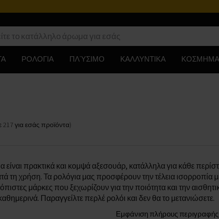
ΤΑ
ΡΟΛΟΓΙΑ
ΠΛΎΣΙΜΟ
ΚΑΛΛΥΝΤΙΚΑ
ΚΟΣΜΗΜΑ
ε
217
για εσάς
προϊόντα
)
α είναι πρακτικά και κομψά αξεσουάρ, κατάλληλα για κάθε περίσ
ατά τη χρήση. Τα ρολόγια μας προσφέρουν την τέλεια ισορροπία μ
όπιστες μάρκες που ξεχωρίζουν για την ποιότητα και την αισθητικ
θημερινά. Παραγγείλτε περλέ ρολόι και δεν θα το μετανιώσετε.
Εμφάνιση πλήρους περιγραφής