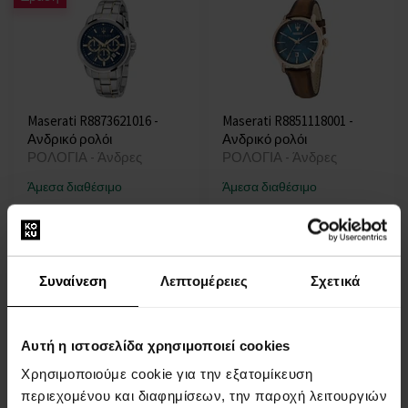
Maserati R8873621016 -
Maserati R8851118001 -
Ανδρικό ρολόι
Ανδρικό ρολόι
ΡΟΛΟΓΙΑ - Άνδρες
ΡΟΛΟΓΙΑ - Άνδρες
Άμεσα διαθέσιμο
Άμεσα διαθέσιμο
189,00 €
139,00 €
168,00 €
Συναίνεση
Λεπτομέρειες
Σχετικά
Δράση
Αυτή η ιστοσελίδα χρησιμοποιεί cookies
Χρησιμοποιούμε cookie για την εξατομίκευση
περιεχομένου και διαφημίσεων, την παροχή λειτουργιών