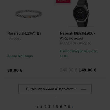
Maserati JM219AQH17
Maserati R8873612006 -
- Άνδρες
Ανδρικό ρολόι
ΡΟΛΟΓΙΑ - Άνδρες
Η αποστολή θα γίνει στις
Άμεσα διαθέσιμο
13.08.
240,00 €
149,00 €
89,00 €
Εμφάνιση άλλων 48 προϊόντων
:
1
2
3
4
5
6
7
8