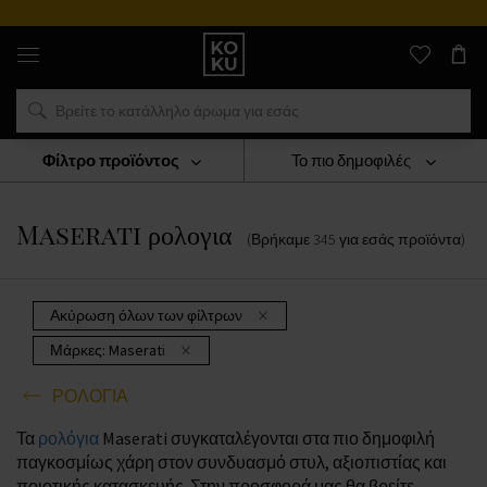
Αυθεντικά
αρώματα
και
ρολόγια
σε
ένα
μέρος
Φίλτρο προϊόντος
Το πιο δημοφιλές
ΡΟΛΟΓΙΑ
Maserati Ρολογια
Maserati ρολογια
(Βρήκαμε
345
για εσάς
προϊόντα
)
Ακύρωση όλων των φίλτρων
Μάρκες:
Maserati
ΡΟΛΟΓΙΑ
Τα
ρολόγια
Maserati συγκαταλέγονται στα πιο δημοφιλή
παγκοσμίως χάρη στον συνδυασμό στυλ, αξιοπιστίας και
ποιοτικής κατασκευής. Στην προσφορά μας θα βρείτε