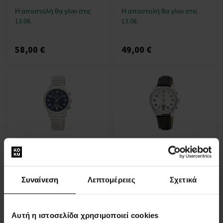
Η αποστολή θα γίνει στις
Η αποστολή θα γίνει στις
13.08.
13.08.
58,00 €
49,00 €
Master Time MTLA-10821-
Master Time MTGA-10814-
32M Ladies Radio-
12L Radio-Controlled Mens
Controlled 34mm 3ATM
Watch 41mm 3ATM
ΡΟΛΟΓΙΑ - Γυναίκες
ΡΟΛΟΓΙΑ - Άνδρες
Συναίνεση
Λεπτομέρειες
Σχετικά
Η αποστολή θα γίνει στις
Η αποστολή θα γίνει στις
13.08.
13.08.
Αυτή η ιστοσελίδα χρησιμοποιεί cookies