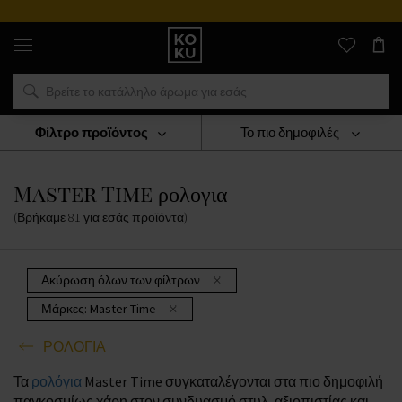
Αυθεντικά
αρώματα
και
ρολόγια
σε
ένα
μέρος
Φίλτρο προϊόντος
Το πιο δημοφιλές
ΡΟΛΟΓΙΑ
Master Time Ρολογια
Master Time ρολογια
(Βρήκαμε
81
για εσάς
προϊόντα
)
Ακύρωση όλων των φίλτρων
Μάρκες:
Master Time
ΡΟΛΟΓΙΑ
Τα
ρολόγια
Master Time συγκαταλέγονται στα πιο δημοφιλή
παγκοσμίως χάρη στον συνδυασμό στυλ, αξιοπιστίας και