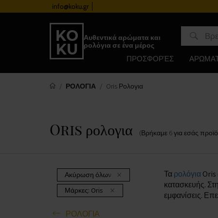
info@koku.gr
Πρόγραμμα επιβράβευσης
Αυθεντικά αρώματα και
ρολόγια σε ένα μέρος
ΠΡΟΣΦΟΡΈΣ
ΑΡΩΜΑ
ΡΟΛΟΓΙΑ
Oris Ρολογια
Oris ρολογια
(Βρήκαμε
6
για εσάς
προϊό
Τα
ρολόγια
Oris
Ακύρωση όλων των φίλτρων
κατασκευής. Στ
Μάρκες:
Oris
εμφανίσεις. Επε
ΡΟΛΟΓΙΑ