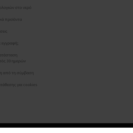
ολογιών στο νερό
κά προϊόντα
σεις
τε εγγραφή;
κατάσταση
τός 30 ημερών
 από τη σύμβαση
τάθεσης για cookies