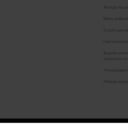
Morellato
(+9)
Αντοχή των ρ
MVMT
(+8)
Nordgreen
(+2)
Μόνο αυθεντι
Nubeo
(+20)
Συχνές ερωτή
OPS!SMART
(+7)
Orient
(+112)
Γιατί να κάνε
Oris
Paul Design
(+40)
Δωρεάν αντι
προϊόντων εν
Paul Rich
(+68)
Perigaum
(+26)
Υπαναχώρηση
Philipp Plein
(+212)
PICTO
(+99)
Αλλαγή συγκα
Plein Sport
(+3)
Police
(+277)
Pulsar
(+8)
Roamer
(+27)
Rosefield
(+39)
Rotary
(+30)
©
2026 Koku.gr, All rights reserved.