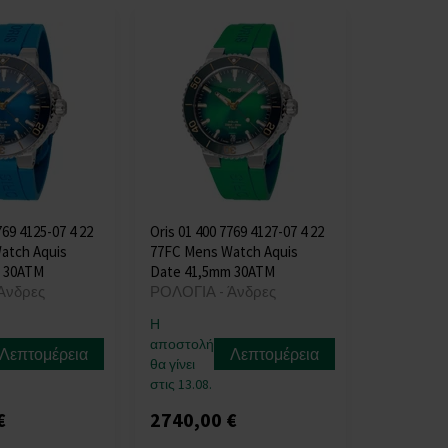
769 4125-07 4 22
Oris 01 400 7769 4127-07 4 22
atch Aquis
77FC Mens Watch Aquis
 30ATM
Date 41,5mm 30ATM
Άνδρες
ΡΟΛΟΓΙΑ - Άνδρες
Η
αποστολή
Λεπτομέρεια
Λεπτομέρεια
θα γίνει
στις 13.08.
€
2740,00 €