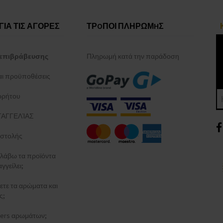
ΓΙΑ ΤΙΣ ΑΓΟΡΕΣ
ΤΡOΠΟΙ ΠΛΗΡΩΜHΣ
επιβράβευσης
Πληρωμή κατά την παράδοση
και προϋποθέσεις
ρρήτου
ΑΓΓΕΛΊΑΣ
στολής
λάβω τα προϊόντα
γγείλει;
ξετε τα αρώματα και
ς;
esters αρωμάτων;