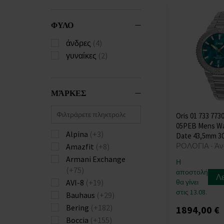
ΦΥΛΟ
άνδρες
(4)
γυναίκες
(2)
ΜΆΡΚΕΣ
Oris 01 733 7730
05PEB Mens Wa
Alpina
(+3)
Date 43,5mm 3
ΡΟΛΟΓΙΑ - Άν
Amazfit
(+8)
Armani Exchange
Η
(+75)
αποστολή
Λ
θα γίνει
AVI-8
(+19)
στις 13.08.
Bauhaus
(+29)
Bering
(+182)
1894,00 €
Boccia
(+155)