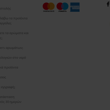
στολής
λάβω τα προϊόντα
γγείλει;
ξετε τα αρώματα και
ς;
esters αρωμάτων;
ολογιών στο νερό
κά προϊόντα
σεις
τε εγγραφή;
κατάσταση
τός 30 ημερών