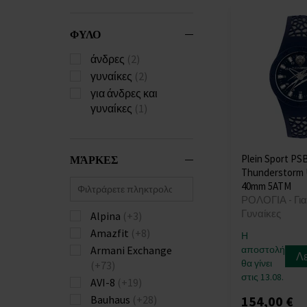
ΦΥΛΟ
άνδρες
(2)
γυναίκες
(2)
για άνδρες και
γυναίκες
(1)
Plein Sport P
ΜΆΡΚΕΣ
Thunderstorm 
40mm 5ATM
ΡΟΛΟΓΙΑ - Για
Γυναίκες
Alpina
(+3)
Amazfit
(+8)
Η
αποστολή
Armani Exchange
Λ
θα γίνει
(+73)
στις 13.08.
AVI-8
(+19)
154,00 €
Bauhaus
(+28)