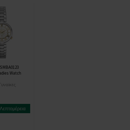
 PSMBA0123
adies Watch
Γυναίκες
Λεπτομέρεια