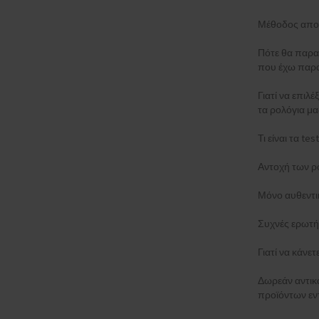
Mondaine
(+58)
Morellato
(+9)
Μέθοδος απο
MVMT
(+8)
Πότε θα παρα
Nordgreen
(+2)
που έχω παρα
Nubeo
(+20)
OPS!SMART
(+7)
Γιατί να επιλέ
τα ρολόγια μα
Orient
(+111)
Oris
(+6)
Τι είναι τα t
Paul Design
(+40)
Paul Rich
(+68)
Αντοχή των ρ
Perigaum
(+26)
Μόνο αυθεντι
Philipp Plein
(+209)
PICTO
(+97)
Συχνές ερωτή
Plein Sport
Γιατί να κάνε
Police
(+277)
Pulsar
(+8)
Δωρεάν αντι
Roamer
(+27)
προϊόντων εν
Rosefield
(+38)