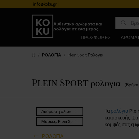
info@koku.gr
Πρόγραμμα επιβράβευσης
Αυθεντικά αρώματα και
ρολόγια σε ένα μέρος
ΠΡΟΣΦΟΡΈΣ
ΑΡΩΜΑ
ΡΟΛΟΓΙΑ
Plein Sport Ρολογια
Plein Sport ρολογια
(Βρήκα
Τα
ρολόγια
Plei
Ακύρωση όλων των φίλτρων
κατασκευής. Στ
Μάρκες:
Plein Sport
κομψές σας εμφ
ΡΟΛΟΓΙΑ