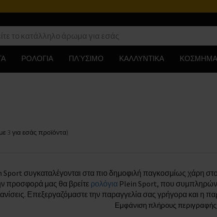
ΤΑ
ΡΟΛΟΓΙΑ
ΠΛΎΣΙΜΟ
ΚΑΛΛΥΝΤΙΚΑ
ΚΟΣΜΗΜΑ
με
3
για εσάς
προϊόντα
)
n Sport συγκαταλέγονται στα πιο δημοφιλή παγκοσμίως χάρη στο
ην προσφορά μας θα βρείτε
ρολόγια
Plein Sport, που συμπληρώνου
ανίσεις. Επεξεργαζόμαστε την παραγγελία σας γρήγορα και η παρ
Εμφάνιση πλήρους περιγραφής