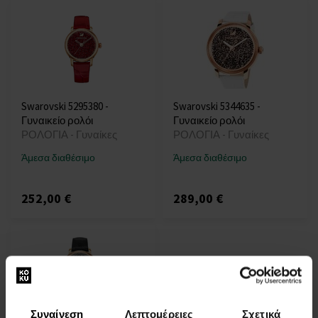
Swarovski 5295380 -
Swarovski 5344635 -
Γυναικείο ρολόι
Γυναικείο ρολόι
ΡΟΛΟΓΙΑ - Γυναίκες
ΡΟΛΟΓΙΑ - Γυναίκες
Άμεσα διαθέσιμο
Άμεσα διαθέσιμο
252,00 €
289,00 €
Συναίνεση
Λεπτομέρειες
Σχετικά