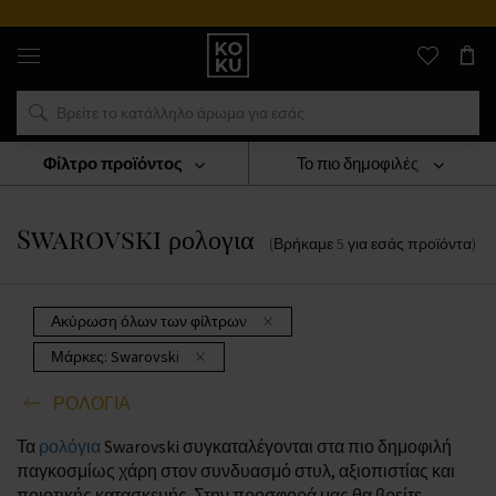
Αυθεντικά
αρώματα
και
ρολόγια
σε
ένα
μέρος
Φίλτρο προϊόντος
Το πιο δημοφιλές
ΡΟΛΟΓΙΑ
Swarovski Ρολογια
Swarovski ρολογια
(Βρήκαμε
5
για εσάς
προϊόντα
)
Ακύρωση όλων των φίλτρων
Μάρκες:
Swarovski
ΡΟΛΟΓΙΑ
Τα
ρολόγια
Swarovski συγκαταλέγονται στα πιο δημοφιλή
παγκοσμίως χάρη στον συνδυασμό στυλ, αξιοπιστίας και
ποιοτικής κατασκευής. Στην προσφορά μας θα βρείτε