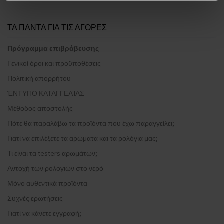
ΤΑ ΠΑΝΤΑ ΓΙΑ ΤΙΣ ΑΓΟΡΕΣ
Πρόγραμμα επιβράβευσης
Γενικοί όροι και προϋποθέσεις
Πολιτική απορρήτου
ΈΝΤΥΠΟ ΚΑΤΑΓΓΕΛΊΑΣ
Μέθοδος αποστολής
Πότε θα παραλάβω τα προϊόντα που έχω παραγγείλει;
Γιατί να επιλέξετε τα αρώματα και τα ρολόγια μας;
Τι είναι τα testers αρωμάτων;
Αντοχή των ρολογιών στο νερό
Μόνο αυθεντικά προϊόντα
Συχνές ερωτήσεις
Γιατί να κάνετε εγγραφή;