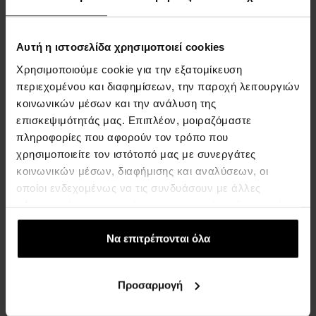
Swarovski 5295377 -
Γυναικείο ρολόι
ΡΟΛΟΓΙΑ - Γυναίκες
Αυτή η ιστοσελίδα χρησιμοποιεί cookies
Άμεσα διαθέσιμο
Χρησιμοποιούμε cookie για την εξατομίκευση
περιεχομένου και διαφημίσεων, την παροχή λειτουργιών
κοινωνικών μέσων και την ανάλυση της
224,00 €
επισκεψιμότητάς μας. Επιπλέον, μοιραζόμαστε
πληροφορίες που αφορούν τον τρόπο που
:
χρησιμοποιείτε τον ιστότοπό μας με συνεργάτες
κοινωνικών μέσων, διαφήμισης και αναλύσεων, οι
1
οποίοι ενδεχομένως να τις συνδυάσουν με άλλες
πληροφορίες που τους έχετε παραχωρήσει ή τις οποίες
έχουν συλλέξει σε σχέση με την από μέρους σας χρήση
των υπηρεσιών τους.
Να επιτρέπονται όλα
ΣΧΕΤΙΚΑ ΜΕ ΤΗΝ ΕΤΑΙΡΕΙΑ
Σχετικά με εμάς
Προσαρμογή
ΦΟΡΜΑ ΕΠΙΚΟΙΝΩΝΙΑΣ
Επικοινωνία