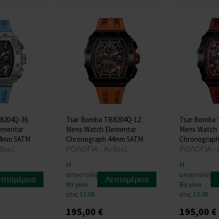
8204Q-36
Tsar Bomba TB8204Q-12
Tsar Bomba 
ementar
Mens Watch Elementar
Mens Watch 
44mm 5ATM
Chronograph 44mm 5ATM
Chronograp
δρες
ΡΟΛΟΓΙΑ - Άνδρες
ΡΟΛΟΓΙΑ - 
Η
Η
αποστολή
αποστολή
επτομέρεια
Λεπτομέρεια
θα γίνει
θα γίνει
στις 13.08.
στις 13.08.
195,00 €
195,00 €