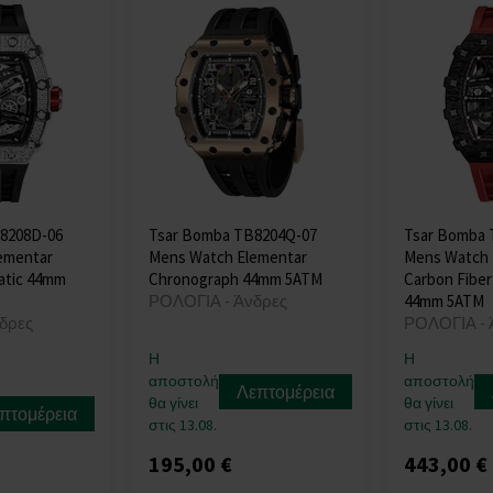
8208D-06
Tsar Bomba TB8204Q-07
Tsar Bomba 
ementar
Mens Watch Elementar
Mens Watch 
atic 44mm
Chronograph 44mm 5ATM
Carbon Fiber
ΡΟΛΟΓΙΑ - Άνδρες
44mm 5ATM
δρες
ΡΟΛΟΓΙΑ - 
Η
Η
αποστολή
αποστολή
Λεπτομέρεια
θα γίνει
θα γίνει
πτομέρεια
στις 13.08.
στις 13.08.
195,00 €
443,00 €