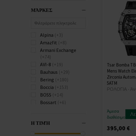
ΜΆΡΚΕΣ
Alpina
(+3)
Amazfit
(+8)
Armani Exchange
(+74)
AVI-8
(+19)
Tsar Bomba TB
Mens Watch El
Bauhaus
(+29)
Zirconia Autom
Bering
(+180)
5ATM
Boccia
(+153)
ΡΟΛΟΓΙΑ - Άν
BOSS
(+14)
Bossart
(+6)
Bulova
(+147)
Άμεσα
Λε
Burberry
(+74)
διαθέσιμο
Η ΤΙΜΉ
Calvin Klein
(+241)
395,00 €
Carl von Zeyten
(+28)