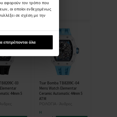
ου αφορούν τον τρόπο που
στις 13.08.
εων, οι οποίοι ενδεχομένως
408,00 €
υλλέξει σε σχέση με την
α επιτρέπονται όλα
TB8209C-03
Tsar Bomba TB8209C-04
Elementar
Mens Watch Elementar
omatic 44mm 5
Ceramic Automatic 44mm 5
ATM
Άνδρες
ΡΟΛΟΓΙΑ - Άνδρες
Η