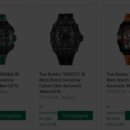
8204QA-06
Tsar Bomba TB8207CF-01
Tsar Bomba 
ementar
Mens Watch Elementar
Mens Watch 
44mm 5ATM
Carbon Fiber Automatic
Automatic 4
δρες
44mm 5ATM
ΡΟΛΟΓΙΑ - 
ΡΟΛΟΓΙΑ - Άνδρες
Η
Η
αποστολή
αποστολή
επτομέρεια
Λεπτομέρεια
θα γίνει
θα γίνει
στις 13.08.
στις 13.08.