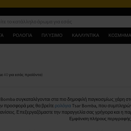
ΤΑ
ΡΟΛΟΓΙΑ
ΠΛΎΣΙΜΟ
ΚΑΛΛΥΝΤΙΚΑ
ΚΟΣΜΗΜΑ
με
40
για εσάς
προϊόντα
)
 Bomba συγκαταλέγονται στα πιο δημοφιλή παγκοσμίως χάρη στο
ην προσφορά μας θα βρείτε
ρολόγια
Tsar Bomba, που συμπληρώνου
ανίσεις. Επεξεργαζόμαστε την παραγγελία σας γρήγορα και η παρ
Εμφάνιση πλήρους περιγραφής