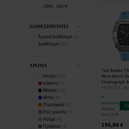
Carneo
(+40)
189€ - 1667€
Casio
(+671)
Citizen
(+225)
Claude Bernard
(+9)
ΔΙΑΘΕΣΙΜΌΤΗΤΑ
Cluse
(+1)
Άμεσα διαθέσιμο
(1)
Daisy Dixon
(+4)
Διαθέσιμο
(39)
Daniel Wellington
(+57)
Diesel
(+138)
ΧΡΏΜΑ
Dkny
(+42)
Tsar Bomba TB
Donoval
(+26)
άσπρο
(10)
Mens Watch El
Chronograph 
Edox
(+35)
κόκκινο
(9)
ΡΟΛΟΓΙΑ - Άν
Emporio Armani
Μαύρο
(20)
(+474)
Μπλε
(8)
Η
Engelsrufer
(+3)
αποστολή
Πορτοκαλί
(7)
Λ
θα γίνει
ETT Eco Tech Time
Ροζ χρυσός
(1)
στις 13.08.
(+68)
Ασήμι
(4)
Festina
(+850)
195,00 €
Πράσινο
(4)