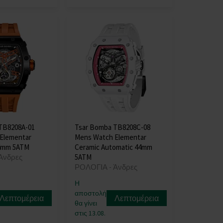
TB8208A-01
Tsar Bomba TB8208C-08
Elementar
Mens Watch Elementar
4mm 5ATM
Ceramic Automatic 44mm
Άνδρες
5ATM
ΡΟΛΟΓΙΑ - Άνδρες
Η
αποστολή
Λεπτομέρεια
Λεπτομέρεια
θα γίνει
στις 13.08.