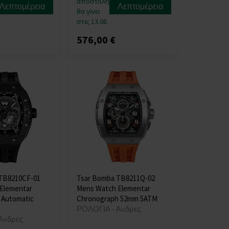
αποστολή
Λεπτομέρεια
Λεπτομέρεια
θα γίνει
στις 13.08.
576,00 €
TB8210CF-01
Tsar Bomba TB8211Q-02
Elementar
Mens Watch Elementar
 Automatic
Chronograph 52mm 5ATM
ΡΟΛΟΓΙΑ - Άνδρες
Άνδρες