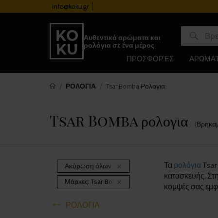
info@koku.gr
Πρόγραμμα επιβράβευσης
Αυθεντικά αρώματα και
ρολόγια σε ένα μέρος
ΠΡΟΣΦΟΡΈΣ
ΑΡΩΜΑ
ΡΟΛΟΓΙΑ
Tsar Bomba Ρολογια
Tsar Bomba ρολογια
(Βρήκα
Τα
ρολόγια
Tsar
Ακύρωση όλων των φίλτρων
κατασκευής. Στ
Μάρκες:
Tsar Bomba
κομψές σας εμφ
ΡΟΛΟΓΙΑ