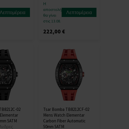
Η
αποστολή
Λεπτομέρεια
Λεπτομέρεια
θα γίνει
στις 13.08.
222,00 €
TB8212C-02
Tsar Bomba TB8212CF-02
Elementar
Mens Watch Elementar
0mm 5ATM
Carbon Fiber Automatic
Άνδρες
50mm 5ATM