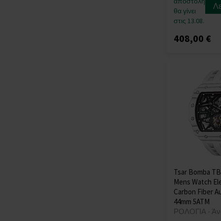
αποστολή
(+178)
Λ
θα γίνει
Swiss Military
(+59)
στις 13.08.
Thomas Earnshaw
408,00 €
(+13)
Thomas Sabo
(+39)
TIMBERLAND
(+20)
Tommy Hilfiger
(+618)
Traser H3
(+104)
Tsar Bomba
TW-Steel
(+28)
U-Boat
(+77)
Versace
(+424)
Victorinox
(+77)
Wenger
(+112)
Tsar Bomba TB
Mens Watch El
Withings
(+12)
Carbon Fiber A
Xiaomi
(+13)
44mm 5ATM
Zeppelin
(+173)
ΡΟΛΟΓΙΑ - Άν