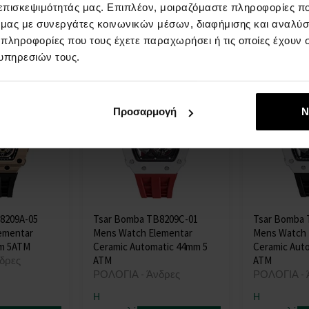
 επισκεψιμότητάς μας. Επιπλέον, μοιραζόμαστε πληροφορίες π
στις 13.08.
στις 13.08.
ό μας με συνεργάτες κοινωνικών μέσων, διαφήμισης και αναλύσ
408,00 €
399,00 €
 πληροφορίες που τους έχετε παραχωρήσει ή τις οποίες έχουν σ
υπηρεσιών τους.
Προσαρμογή
Ν
8209A-05
Tsar Bomba TB8209C-01
Tsar Bomba 
ementar
Mens Watch Elementar
Mens Watch 
m 5ATM
Ceramic Automatic 44mm 5
Ceramic Aut
δρες
ATM
ATM
ΡΟΛΟΓΙΑ - Άνδρες
ΡΟΛΟΓΙΑ - 
Η
Η