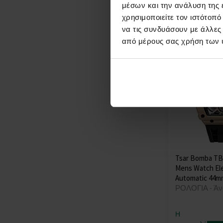
Paul Design
(+40)
μέσων και την ανάλυση της
στις 13.08.
Paul Rich
(+68)
χρησιμοποιείτε τον ιστότοπ
443,00 €
Perigaum
(+26)
να τις συνδυάσουν με άλλες
Philipp Plein
(+210)
από μέρους σας χρήση των 
PICTO
(+98)
Plein Sport
(+3)
Police
(+277)
Pulsar
(+8)
Roamer
(+27)
Rosefield
(+39)
Rotary
(+30)
Rothenschild
(+43)
Sector
(+43)
Tsar Bomba TB
Skagen
(+37)
Mens Watch El
Spinnaker
(+23)
Automatic 44m
ΡΟΛΟΓΙΑ - Άν
Strand
(+2)
Swarovski
(+5)
Swiss Alpine Military
Η