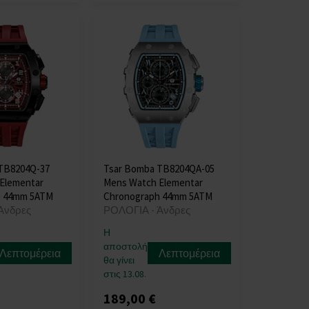
TB8204Q-37
Tsar Bomba TB8204QA-05
Elementar
Mens Watch Elementar
h 44mm 5ATM
Chronograph 44mm 5ATM
Άνδρες
ΡΟΛΟΓΙΑ - Άνδρες
Η
αποστολή
Λεπτομέρεια
Λεπτομέρεια
θα γίνει
στις 13.08.
189,00 €