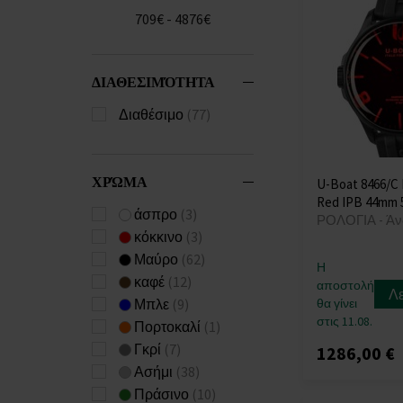
Carneo
(+41)
709€ - 4876€
Casio
(+681)
Citizen
(+224)
Claude Bernard
(+9)
ΔΙΑΘΕΣΙΜΌΤΗΤΑ
Cluse
(+1)
Διαθέσιμο
(77)
Daisy Dixon
(+4)
Daniel Wellington
(+57)
ΧΡΏΜΑ
U-Boat 8466/C
Diesel
(+138)
Red IPB 44mm
Dkny
(+42)
άσπρο
(3)
ΡΟΛΟΓΙΑ - Άν
Donoval
(+26)
κόκκινο
(3)
Duxot
(+1)
Μαύρο
(62)
Η
Edox
(+36)
καφέ
(12)
αποστολή
Λ
Emporio Armani
Μπλε
(9)
θα γίνει
(+468)
στις 11.08.
Πορτοκαλί
(1)
Engelsrufer
(+3)
Γκρί
(7)
1286,00 €
ETT Eco Tech Time
Ασήμι
(38)
(+69)
Πράσινο
(10)