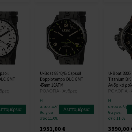
psoil
U-Boat 8840/B Capsoil
U-Boat 8805
DLC GMT
Doppiotempo DLC GMT
Titanium BK
45mm 10ATM
Ανδρικό ρολ
δρες
ΡΟΛΟΓΙΑ - Άνδρες
ΡΟΛΟΓΙΑ - 
Η
Η
αποστολή
αποστολή
επτομέρεια
Λεπτομέρεια
θα γίνει
θα γίνει
στις 11.08.
στις 11.08.
1951,00 €
3990,00 