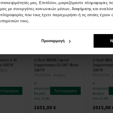
 επισκεψιμότητάς μας. Επιπλέον, μοιραζόμαστε πληροφορίες π
ό μας με συνεργάτες κοινωνικών μέσων, διαφήμισης και αναλύσ
 πληροφορίες που τους έχετε παραχωρήσει ή τις οποίες έχουν σ
υπηρεσιών τους.
Προσαρμογή
Ν
assico U-47
U-Boat 8838/A Capsoil
U-Boat 8839 
m 10ATM
Doppiotempo SS GMT 45mm
Doppiotemp
δρες
10ATM
10ATM
ΡΟΛΟΓΙΑ - Άνδρες
ΡΟΛΟΓΙΑ - 
Η
Η
αποστολή
αποστολή
επτομέρεια
Λεπτομέρεια
θα γίνει
θα γίνει
στις 11.08.
στις 11.08.
1853,00 €
2015,00 