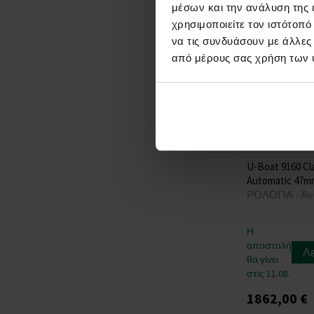
Oris
(+6)
μέσων και την ανάλυση της
Paul Design
(+41)
χρησιμοποιείτε τον ιστότοπ
Paul Rich
(+67)
να τις συνδυάσουν με άλλες
Perigaum
(+26)
από μέρους σας χρήση των 
Philipp Plein
(+215)
PICTO
(+103)
Plein Sport
(+3)
Police
(+278)
Pulsar
(+8)
Roamer
(+27)
U-Boat 9160 Cl
Rosefield
(+39)
Automatic 47m
ΡΟΛΟΓΙΑ - Άν
Rotary
(+30)
Rothenschild
(+44)
Sector
(+43)
Η
αποστολή
Skagen
(+37)
Λ
θα γίνει
Spinnaker
(+23)
στις 11.08.
Strand
(+2)
1862,00 €
Swarovski
(+5)