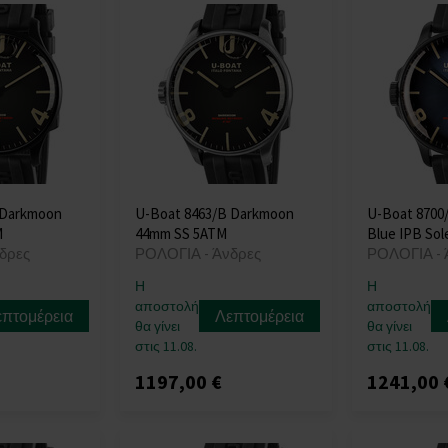
 Darkmoon
U-Boat 8463/B Darkmoon
U-Boat 8700
M
44mm SS 5ATM
Blue IPB Sol
δρες
ΡΟΛΟΓΙΑ - Άνδρες
ΡΟΛΟΓΙΑ - 
Η
Η
αποστολή
αποστολή
επτομέρεια
Λεπτομέρεια
θα γίνει
θα γίνει
στις 11.08.
στις 11.08.
1197,00 €
1241,00 