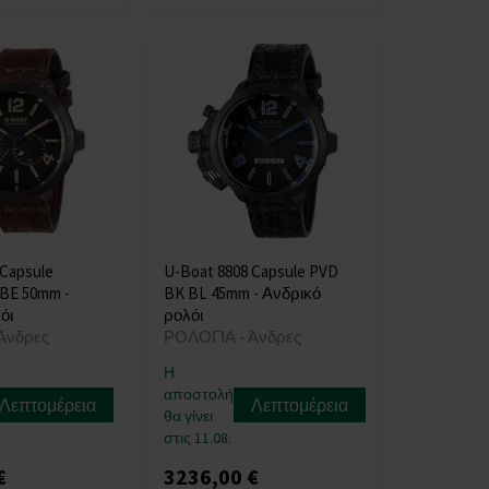
 Capsule
U-Boat 8808 Capsule PVD
 BE 50mm -
BK BL 45mm - Ανδρικό
όι
ρολόι
Άνδρες
ΡΟΛΟΓΙΑ - Άνδρες
Η
αποστολή
Λεπτομέρεια
Λεπτομέρεια
θα γίνει
στις 11.08.
€
3236,00 €