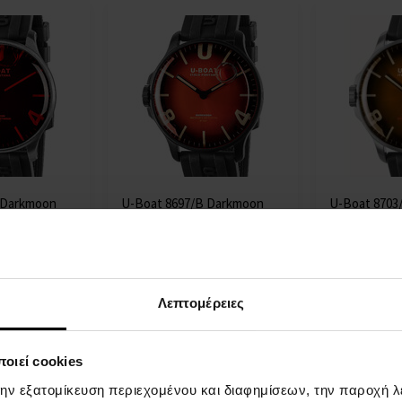
 Darkmoon
U-Boat 8697/B Darkmoon
U-Boat 8703
5ATM
Red PVD Soleil 44mm 5ATM
Brown SS So
δρες
ΡΟΛΟΓΙΑ - Άνδρες
ΡΟΛΟΓΙΑ - 
Η
Η
Λεπτομέρειες
αποστολή
αποστολή
επτομέρεια
Λεπτομέρεια
θα γίνει
θα γίνει
στις 11.08.
στις 11.08.
οιεί cookies
1241,00 €
1197,00 
την εξατομίκευση περιεχομένου και διαφημίσεων, την παροχή 