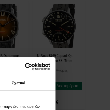
/B Darkmoon
U-Boat 8769 Capsoil Qs.
leil 44mm 5ATM
Doppiotempo SS 45mm
Άνδρες
10ATM
ΡΟΛΟΓΙΑ - Άνδρες
Η
Σχετικά
αποστολή
Λεπτομέρεια
Λεπτομέρεια
θα γίνει
στις 11.08.
€
1870,00 €
λειτουργιών κοινωνικών