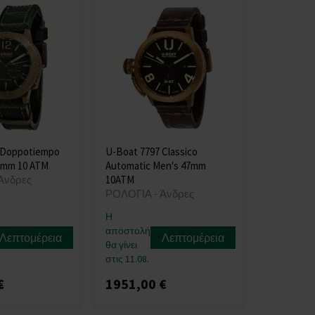
 Doppotiempo
U-Boat 7797 Classico
6mm 10 ATM
Automatic Men's 47mm
Άνδρες
10ATM
ΡΟΛΟΓΙΑ - Άνδρες
Η
αποστολή
Λεπτομέρεια
Λεπτομέρεια
θα γίνει
στις 11.08.
€
1951,00 €