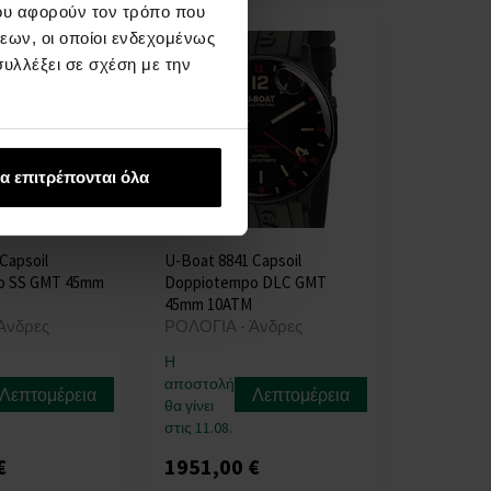
ου αφορούν τον τρόπο που
εων, οι οποίοι ενδεχομένως
υλλέξει σε σχέση με την
α επιτρέπονται όλα
Capsoil
U-Boat 8841 Capsoil
o SS GMT 45mm
Doppiotempo DLC GMT
45mm 10ATM
Άνδρες
ΡΟΛΟΓΙΑ - Άνδρες
Η
αποστολή
Λεπτομέρεια
Λεπτομέρεια
θα γίνει
στις 11.08.
€
1951,00 €