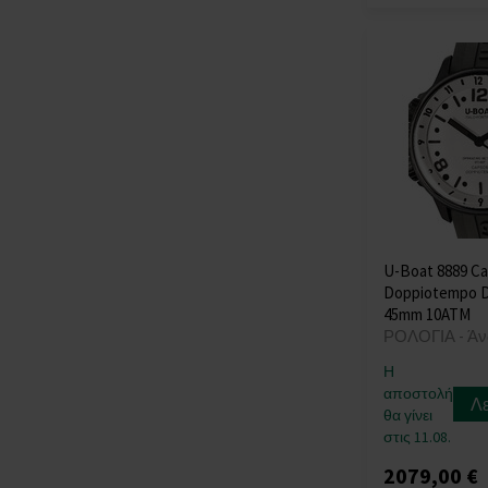
Swiss Alpine Military
(+181)
Swiss Military
(+59)
Thomas Earnshaw
(+13)
Thomas Sabo
(+37)
TIMBERLAND
(+20)
Tommy Hilfiger
(+631)
Traser H3
(+104)
Tsar Bomba
(+42)
U-Boat 8889 Ca
Doppiotempo 
TW-Steel
(+27)
45mm 10ATM
U-Boat
ΡΟΛΟΓΙΑ - Άν
Versace
(+427)
Η
Victorinox
(+80)
αποστολή
Λ
Wenger
(+112)
θα γίνει
Withings
(+12)
στις 11.08.
Xiaomi
(+14)
2079,00 €
Zeppelin
(+174)