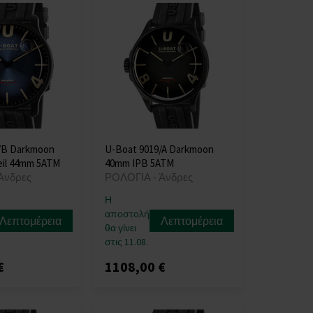
/B Darkmoon
U-Boat 9019/A Darkmoon
eil 44mm 5ATM
40mm IPB 5ATM
Άνδρες
ΡΟΛΟΓΙΑ - Άνδρες
Η
αποστολή
Λεπτομέρεια
Λεπτομέρεια
θα γίνει
στις 11.08.
€
1108,00 €