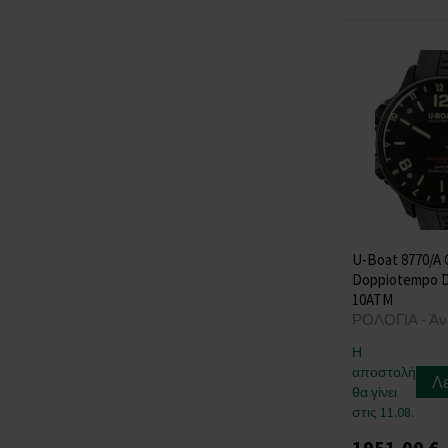
U-Boat 8770/A C
Doppiotempo 
10ATM
ΡΟΛΟΓΙΑ - Άν
Η
αποστολή
Λ
θα γίνει
στις 11.08.
1951,00 €