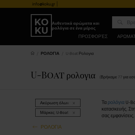
info@koku.gr
Πρόγραμμα επιβράβευσης
Αυθεντικά αρώματα και
ρολόγια σε ένα μέρος
ΠΡΟΣΦΟΡΈΣ
ΑΡΩΜΑ
ΡΟΛΟΓΙΑ
U-Boat Ρολογια
U-Boat ρολογια
(Βρήκαμε
77
για εσ
Τα
ρολόγια
U-Bo
Ακύρωση όλων των φίλτρων
κατασκευής. Στ
Μάρκες:
U-Boat
σας εμφανίσεις
ΡΟΛΟΓΙΑ