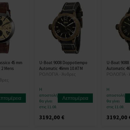
assico 45 mm
U-Boat 9008 Doppotiempo
U-Boat 9088
 2 Mens
Automatic 46mm 10 ATM
Automatic 4
ΡΟΛΟΓΙΑ - Άνδρες
ΡΟΛΟΓΙΑ - 
δρες
Η
Η
αποστολή
αποστολή
επτομέρεια
Λεπτομέρεια
θα γίνει
θα γίνει
στις 11.08.
στις 11.08.
3192,00 €
3192,00 