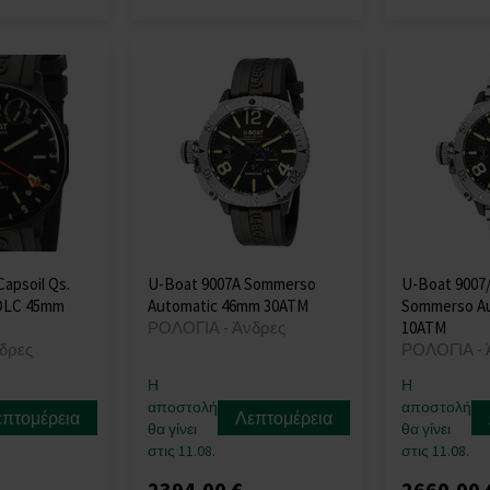
apsoil Qs.
U-Boat 9007A Sommerso
U-Boat 9007
DLC 45mm
Automatic 46mm 30ATM
Sommerso A
ΡΟΛΟΓΙΑ - Άνδρες
10ATM
δρες
ΡΟΛΟΓΙΑ - 
Η
Η
αποστολή
αποστολή
επτομέρεια
Λεπτομέρεια
θα γίνει
θα γίνει
στις 11.08.
στις 11.08.
2394,00 €
2660,00 