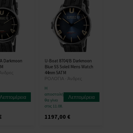
/A Darkmoon
U-Boat 8704/B Darkmoon
TM
Blue SS Soleil Mens Watch
Άνδρες
44mm 5ATM
ΡΟΛΟΓΙΑ - Άνδρες
Η
αποστολή
Λεπτομέρεια
Λεπτομέρεια
θα γίνει
στις 11.08.
€
1197,00 €