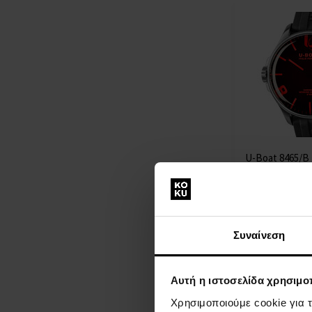
Jowissa
(+17)
Lacoste
(+20)
Lee Cooper
(+208)
Lorus
(+229)
Louis XVI
(+62)
Luminox
(+76)
Marc Jacobs
(+1)
Maserati
(+346)
Master Time
(+82)
U-Boat 8465/B
Maurice Lacroix
(+5)
Red SS 44mm 
Michael Kors
(+696)
ΡΟΛΟΓΙΑ - Άν
Mondaine
(+65)
Morellato
(+9)
Η
MVMT
(+8)
Συναίνεση
αποστολή
Λ
Nordgreen
(+2)
θα γίνει
Nubeo
(+20)
στις 11.08.
OPS!SMART
(+7)
Αυτή η ιστοσελίδα χρησιμοπ
725,00 €
Orient
(+115)
Χρησιμοποιούμε cookie για 