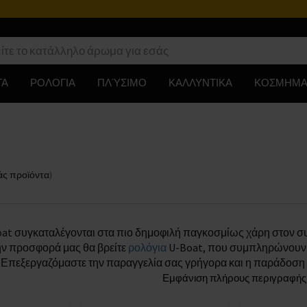
ΤΑ
ΡΟΛΟΓΙΑ
ΠΛΎΣΙΜΟ
ΚΑΛΛΥΝΤΙΚΑ
ΚΟΣΜΗΜΑ
άς
προϊόντα
)
at συγκαταλέγονται στα πιο δημοφιλή παγκοσμίως χάρη στον συν
ην προσφορά μας θα βρείτε
ρολόγια
U-Boat, που συμπληρώνουν τέ
. Επεξεργαζόμαστε την παραγγελία σας γρήγορα και η παράδοση γ
Εμφάνιση πλήρους περιγραφής