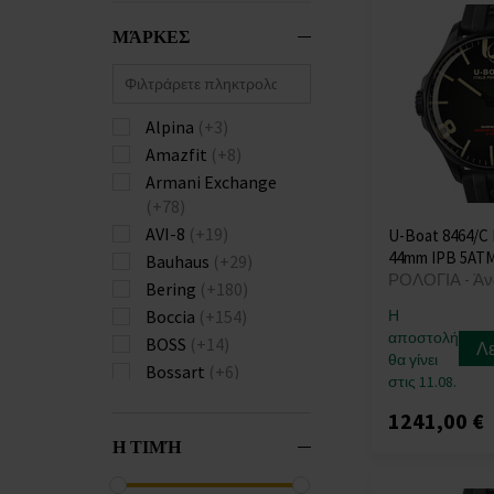
ΜΆΡΚΕΣ
Alpina
(+3)
Amazfit
(+8)
Armani Exchange
(+78)
AVI-8
(+19)
U-Boat 8464/C
44mm IPB 5AT
Bauhaus
(+29)
ΡΟΛΟΓΙΑ - Άν
Bering
(+180)
Boccia
(+154)
Η
αποστολή
BOSS
(+14)
Λ
θα γίνει
Bossart
(+6)
στις 11.08.
Bulova
(+147)
1241,00 €
Burberry
(+74)
Η ΤΙΜΉ
Calvin Klein
(+241)
Carl von Zeyten
(+28)