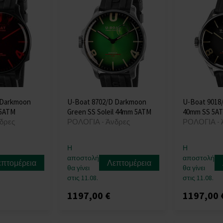
 Darkmoon
U-Boat 8702/D Darkmoon
U-Boat 9018
 5ATM
Green SS Soleil 44mm 5ATM
40mm SS 5A
δρες
ΡΟΛΟΓΙΑ - Άνδρες
ΡΟΛΟΓΙΑ - 
Η
Η
αποστολή
αποστολή
επτομέρεια
Λεπτομέρεια
θα γίνει
θα γίνει
στις 11.08.
στις 11.08.
1197,00 €
1197,00 