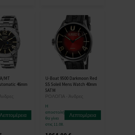
/A/MT
U-Boat 9500 Darkmoon Red
utomatic 46mm
SS Soleil Mens Watch 40mm
5ATM
Άνδρες
ΡΟΛΟΓΙΑ - Άνδρες
Η
αποστολή
Λεπτομέρεια
Λεπτομέρεια
θα γίνει
στις 11.08.
€
1064,00 €