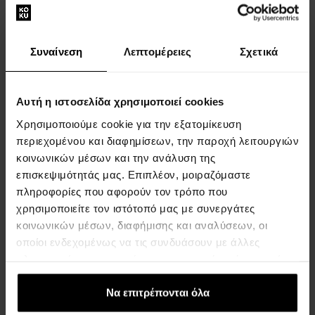
Συναίνεση
Λεπτομέρειες
Σχετικά
Αυτή η ιστοσελίδα χρησιμοποιεί cookies
Hodinky Burberry BU9233
ΡΟΛΟΓΙΑ - Για Άνδρες Και
Χρησιμοποιούμε cookie για την εξατομίκευση
Γυναίκες
περιεχομένου και διαφημίσεων, την παροχή λειτουργιών
κοινωνικών μέσων και την ανάλυση της
Η αποστολή θα γίνει στις
07.09.
επισκεψιμότητάς μας. Επιπλέον, μοιραζόμαστε
πληροφορίες που αφορούν τον τρόπο που
χρησιμοποιείτε τον ιστότοπό μας με συνεργάτες
207,00 €
κοινωνικών μέσων, διαφήμισης και αναλύσεων, οι
οποίοι ενδεχομένως να τις συνδυάσουν με άλλες
πληροφορίες που τους έχετε παραχωρήσει ή τις οποίες
:
έχουν συλλέξει σε σχέση με την από μέρους σας χρήση
1
των υπηρεσιών τους.
Να επιτρέπονται όλα