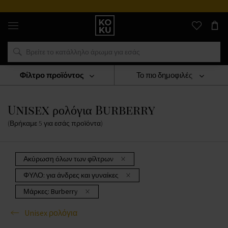
Αυθεντικά
αρώματα
και
ρολόγια
σε
ένα
μέρος
Φίλτρο προϊόντος
Το πιο δημοφιλές
ΡΟΛΟΓΙΑ
Unisex Ρολόγια
Unisex Ρολόγια Burberry
Unisex ρολόγια Burberry
(Βρήκαμε
5
για εσάς
προϊόντα
)
Ακύρωση όλων των φίλτρων
ΦΥΛΟ:
για άνδρες και γυναίκες
Μάρκες:
Burberry
Unisex ρολόγια