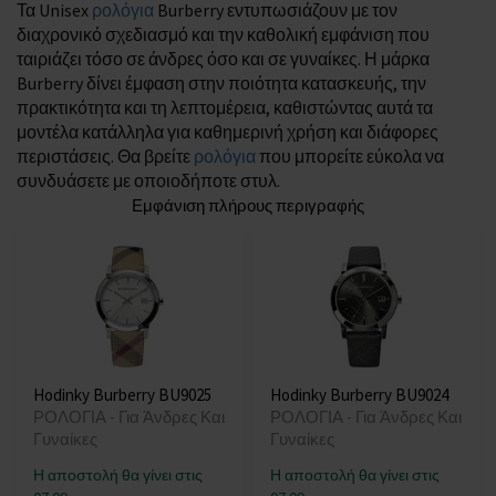
Τα Unisex
ρολόγια
Burberry εντυπωσιάζουν με τον
διαχρονικό σχεδιασμό και την καθολική εμφάνιση που
ταιριάζει τόσο σε άνδρες όσο και σε γυναίκες. Η μάρκα
Burberry δίνει έμφαση στην ποιότητα κατασκευής, την
πρακτικότητα και τη λεπτομέρεια, καθιστώντας αυτά τα
μοντέλα κατάλληλα για καθημερινή χρήση και διάφορες
περιστάσεις. Θα βρείτε
ρολόγια
που μπορείτε εύκολα να
συνδυάσετε με οποιοδήποτε στυλ.
Εμφάνιση πλήρους περιγραφής
Hodinky Burberry BU9025
Hodinky Burberry BU9024
ΡΟΛΟΓΙΑ - Για Άνδρες Και
ΡΟΛΟΓΙΑ - Για Άνδρες Και
Γυναίκες
Γυναίκες
Η αποστολή θα γίνει στις
Η αποστολή θα γίνει στις