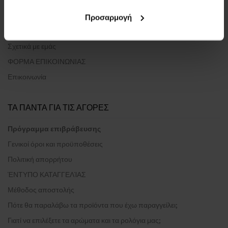
Προσαρμογή
ΣΧΕΤΙΚΑ ΜΕ ΤΗΝ ΕΤΑΙΡΕΙΑ
Σχετικά με εμάς
ΦΟΡΜΑ ΕΠΙΚΟΙΝΩΝΙΑΣ
Επικοινωνία
ΤΑ ΠΑΝΤΑ ΓΙΑ ΤΙΣ ΑΓΟΡΕΣ
Πρόγραμμα επιβράβευσης
Γενικοί όροι και προϋποθέσεις
Πολιτική απορρήτου
ΈΝΤΥΠΟ ΚΑΤΑΓΓΕΛΊΑΣ
Μέθοδος αποστολής
Πότε θα παραλάβω τα προϊόντα που έχω παραγγείλει;
Γιατί να επιλέξετε τα αρώματα και τα ρολόγια μας;