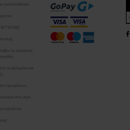
και προϋποθέσεις
ρρήτου
ΑΓΓΕΛΊΑΣ
στολής
λάβω τα προϊόντα
γγείλει;
ξετε τα αρώματα και
ς;
esters αρωμάτων;
ολογιών στο νερό
κά προϊόντα
σεις