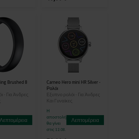
ing Brushed 8
Carneo Hero mini HR Silver -
Ρολόι
ι - Για Άνδρες
Εξυπνο ρολόι - Για Άνδρες
ς
Και Γυναίκες
Η
αποστολή
Λεπτομέρεια
Λεπτομέρεια
θα γίνει
στις 12.08.