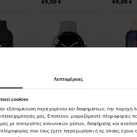
69,00 €
69,00 €
Λεπτομέρειες
 HR+ Black -
Carneo Matrixx HR+ Silver -
Carneo Artem
Ρολόι
Ρολόι
- Για Άνδρες
Εξυπνο ρολόι - Για Άνδρες
Εξυπνο ρολό
οιεί cookies
Και Γυναίκες
Και Γυναίκε
την εξατομίκευση περιεχομένου και διαφημίσεων, την παροχή 
Η
Η
 επισκεψιμότητάς μας. Επιπλέον, μοιραζόμαστε πληροφορίες π
αποστολή
αποστολή
επτομέρεια
Λεπτομέρεια
ό μας με συνεργάτες κοινωνικών μέσων, διαφήμισης και αναλύσ
θα γίνει
θα γίνει
στις 12.08.
στις 12.08.
 πληροφορίες που τους έχετε παραχωρήσει ή τις οποίες έχουν σ