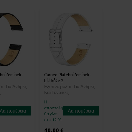
bní řemínek -
Carneo Platební řemínek -
bílá kůže 2
ι - Για Άνδρες
Εξυπνο ρολόι - Για Άνδρες
ς
Και Γυναίκες
Η
αποστολή
Λεπτομέρεια
Λεπτομέρεια
θα γίνει
στις 12.08.
40,00 €