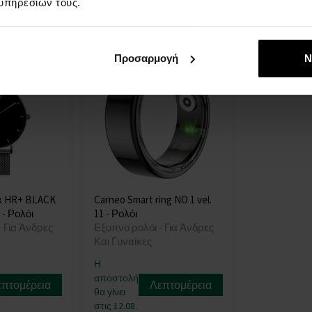
υπηρεσιών τους.
80,00 €
63,00 €
Προσαρμογή
Ν
x HR+ BLACK
Carneo Smart ring NO 1 vel.
 - Ρολόι
11 - Ρολόι
- Για Άνδρες
Εξυπνο ρολόι - Για Άνδρες
Και Γυναίκες
Η
αποστολή
επτομέρεια
Λεπτομέρεια
θα γίνει
στις 12.08.