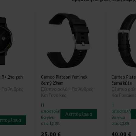
HR+ 2nd gen.
Carneo Platební řemínek
Carneo Plate
černý 20mm
černá kůže
- Για Άνδρες
Εξυπνο ρολόι - Για Άνδρες
Εξυπνο ρολό
Και Γυναίκες
Και Γυναίκε
Η
Η
αποστολή
αποστολή
Λεπτομέρεια
θα γίνει
θα γίνει
πτομέρεια
στις 12.08.
στις 12.08.
35,00 €
40,00 €