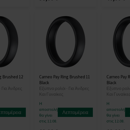
g Brushed 12
Carneo Pay Ring Brushed 11
Carneo Pay R
Black
Black
- Για Άνδρες
Εξυπνο ρολόι - Για Άνδρες
Εξυπνο ρολό
Και Γυναίκες
Και Γυναίκε
Η
Η
αποστολή
αποστολή
επτομέρεια
Λεπτομέρεια
θα γίνει
θα γίνει
στις 12.08.
στις 12.08.