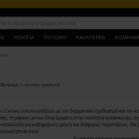
ΤΑ
ΡΟΛΟΓΙΑ
ΠΛΎΣΙΜΟ
ΚΑΛΛΥΝΤΙΚΑ
ΚΟΣΜΗΜΑ
arneo
(Βρήκαμε
14
για εσάς
προϊόντα
)
ια
Carneo εντυπωσιάζουν με τον διαχρονικό σχεδιασμό και την κα
ίκες. Η μάρκα Carneo δίνει έμφαση στην ποιότητα κατασκευής, τη
 κατάλληλα για καθημερινή χρήση και διάφορες περιστάσεις. Θα 
οποιοδήποτε στυλ.
Εμφάνιση πλήρους περιγραφής