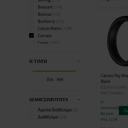
Bossart
(+4)
Bulova
(+1)
Burberry
(+5)
Calvin Klein
(+28)
Carneo
Casio
(+85)
Citizen
(+2)
Diesel
(+5)
Η ΤΙΜΉ
Donoval
(+3)
Emporio Armani
(+3)
Carneo Pay Rin
Festina
(+9)
35€ - 99€
Black
Forever
(+3)
Εξυπνο ρολόι 
Garmin
(+6)
Και Γυναίκες
ΔΙΑΘΕΣΙΜΌΤΗΤΑ
Guess
(+8)
Η
Hammer
(+1)
αποστολή
Άμεσα διαθέσιμο
(1)
Λ
θα γίνει
Huawei
(+4)
Διαθέσιμο
(13)
στις 12.08.
Hugo Boss
(+47)