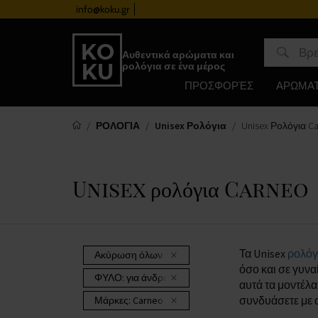
info@koku.gr
Πρόγραμμα επιβράβευσης
Αυθεντικά αρώματα και
ρολόγια σε ένα μέρος
ΠΡΟΣΦΟΡΈΣ
ΑΡΩΜΑ
ΡΟΛΟΓΙΑ
Unisex Ρολόγια
Unisex Ρολόγια C
Unisex ρολόγια Carneo
Τα Unisex
ρολόγ
Ακύρωση όλων των φίλτρων
όσο και σε γυνα
ΦΥΛΟ:
για άνδρες και γυναίκες
αυτά τα μοντέλα
συνδυάσετε με 
Μάρκες:
Carneo