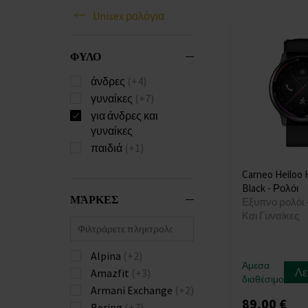
Unisex ρολόγια
ΦΥΛΟ
άνδρες
(+4)
γυναίκες
(+7)
για άνδρες και
γυναίκες
παιδιά
(+1)
Carneo Heiloo 
Black - Ρολόι
ΜΆΡΚΕΣ
Εξυπνο ρολόι 
Και Γυναίκες
Alpina
(+2)
Άμεσα
Λε
Amazfit
(+3)
διαθέσιμο
Armani Exchange
(+2)
89,00 €
Bering
(+7)