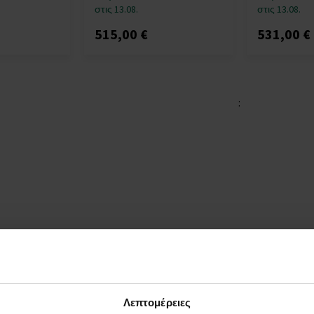
στις 13.08.
στις 13.08.
515,00 €
531,00 €
:
Λεπτομέρειες