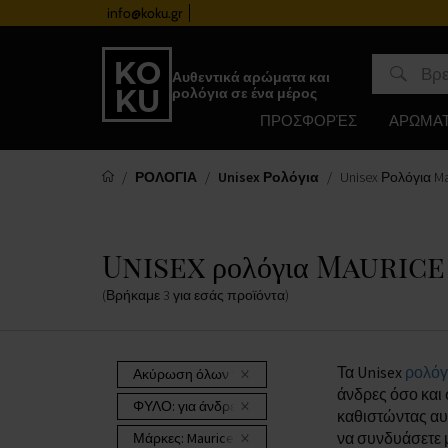
info@koku.gr
Πρόγραμμα επιβράβευσης
Αυθεντικά αρώματα και
ρολόγια σε ένα μέρος
ΠΡΟΣΦΟΡΈΣ
ΑΡΩΜΑ
ΡΟΛΟΓΙΑ
Unisex Ρολόγια
Unisex Ρολόγια Ma
Unisex ρολόγια Mauric
(Βρήκαμε
3
για εσάς
προϊόντα
)
Τα Unisex
ρολόγ
Ακύρωση όλων των φίλτρων
άνδρες όσο και 
ΦΥΛΟ:
για άνδρες και γυναίκες
καθιστώντας αυτ
να συνδυάσετε 
Μάρκες:
Maurice Lacroix