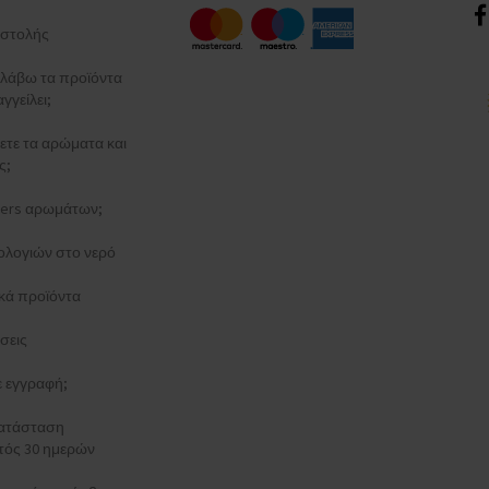
στολής
λάβω τα προϊόντα
γγείλει;
ξετε τα αρώματα και
ς;
esters αρωμάτων;
ολογιών στο νερό
κά προϊόντα
σεις
τε εγγραφή;
κατάσταση
τός 30 ημερών