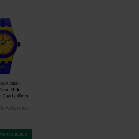
oix AI2008-
Aikon #tide
h Quartz 40mm
ια Άνδρες Και
Λεπτομέρεια