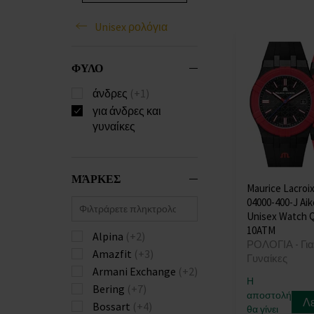
Unisex ρολόγια
ΦΥΛΟ
άνδρες
(+1)
για άνδρες και
γυναίκες
ΜΆΡΚΕΣ
Maurice Lacroix
04000-400-J Aik
Unisex Watch 
10ATM
Alpina
(+2)
ΡΟΛΟΓΙΑ - Για
Amazfit
(+3)
Γυναίκες
Armani Exchange
(+2)
Η
Bering
(+7)
αποστολή
Λ
Bossart
(+4)
θα γίνει