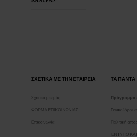
Versace
(+11)
Withings
(+12)
Xiaomi
(+7)
Zeppelin
(+3)
ΣΧΕΤΙΚΑ ΜΕ ΤΗΝ ΕΤΑΙΡΕΙΑ
ΤΑ ΠΑΝΤΑ 
Σχετικά με εμάς
Πρόγραμμα 
ΦΟΡΜΑ ΕΠΙΚΟΙΝΩΝΙΑΣ
Γενικοί όροι 
Επικοινωνία
Πολιτική απο
ΈΝΤΥΠΟ ΚΑΤ