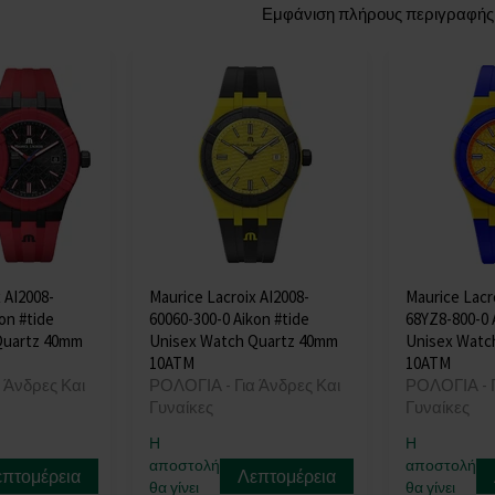
Εμφάνιση πλήρους περιγραφής
 AI2008-
Maurice Lacroix AI2008-
Maurice Lacr
on #tide
60060-300-0 Aikon #tide
68YZ8-800-0 
Quartz 40mm
Unisex Watch Quartz 40mm
Unisex Watc
10ATM
10ATM
 Άνδρες Και
ΡΟΛΟΓΙΑ - Για Άνδρες Και
ΡΟΛΟΓΙΑ - Γ
Γυναίκες
Γυναίκες
Η
Η
αποστολή
αποστολή
επτομέρεια
Λεπτομέρεια
θα γίνει
θα γίνει