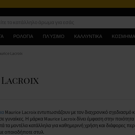
ΤΑ
ΡΟΛΟΓΙΑ
ΠΛΎΣΙΜΟ
ΚΑΛΛΥΝΤΙΚΑ
ΚΟΣΜΗΜΑ
urice Lacroix
e Lacroix
ια
Maurice Lacroix εντυπωσιάζουν με τον διαχρονικό σχεδιασμό κα
σε γυναίκες. Η μάρκα Maurice Lacroix δίνει έμφαση στην ποιότητα
ά τα μοντέλα κατάλληλα για καθημερινή χρήση και διάφορες περι
με οποιοδήποτε στυλ.