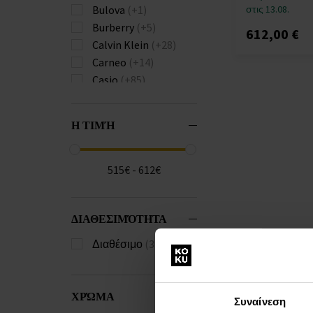
στις 13.08.
Bulova
(+1)
Burberry
(+5)
612,00 €
Calvin Klein
(+28)
Carneo
(+14)
Casio
(+85)
Citizen
(+2)
Diesel
(+5)
Η ΤΙΜΉ
Donoval
(+3)
Emporio Armani
(+3)
Festina
(+9)
515€ - 612€
Forever
(+3)
Garmin
(+6)
ΔΙΑΘΕΣΙΜΌΤΗΤΑ
Guess
(+8)
Hammer
(+1)
Διαθέσιμο
(3)
Huawei
(+4)
Hugo Boss
(+47)
Ingersoll
(+1)
ΧΡΏΜΑ
Συναίνεση
Jacques Lemans
(+6)