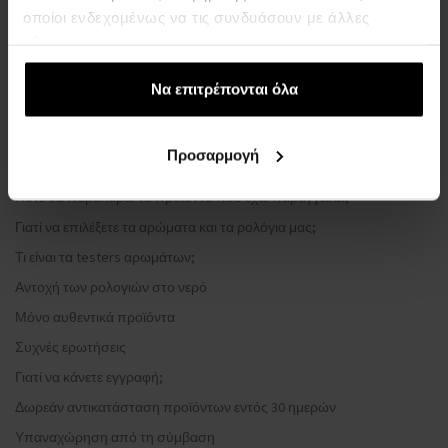
ΤΑ ΠΑΝΤΑ ΓΙΑ ΤΙΣ ΑΓΟΡΕΣ
οποίοι ενδεχομένως να τις συνδυάσουν με άλλες
πληροφορίες που τους έχετε παραχωρήσει ή τις οποίες
Πρόγραμμα επιβράβευσης
έχουν συλλέξει σε σχέση με την από μέρους σας χρήση
Γενικοί όροι και προϋποθέσεις
των υπηρεσιών τους.
Να επιτρέπονται όλα
Πολιτική απορρήτου
ΈΝΤΥΠΟ ΚΑΤΑΓΓΕΛΊΑΣ
Προσαρμογή
Μέθοδος αποστολής
Πότε θα παραλάβω τα προϊόντα που έχω παραγγείλει;
Γιατί να επιλέξετε τα αρώματα και τα ρολόγια μας;
Τι είναι τα testers αρωμάτων;
Αντοχή των ρολογιών στο νερό
Μόνο αυθεντικά προϊόντα
Συχνές ερωτήσεις
Γιατί να κάνετε εγγραφή;
Δωρεάν αντικατάσταση προϊόντων εντός 30 ημερών
Υπαναχώρηση από τη σύμβαση