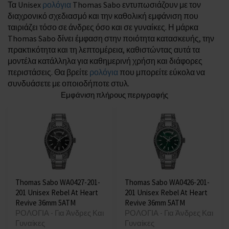
Τα Unisex
ρολόγια
Thomas Sabo εντυπωσιάζουν με τον
διαχρονικό σχεδιασμό και την καθολική εμφάνιση που
ταιριάζει τόσο σε άνδρες όσο και σε γυναίκες. Η μάρκα
Thomas Sabo δίνει έμφαση στην ποιότητα κατασκευής, την
πρακτικότητα και τη λεπτομέρεια, καθιστώντας αυτά τα
μοντέλα κατάλληλα για καθημερινή χρήση και διάφορες
περιστάσεις. Θα βρείτε
ρολόγια
που μπορείτε εύκολα να
συνδυάσετε με οποιοδήποτε στυλ.
Εμφάνιση πλήρους περιγραφής
Thomas Sabo WA0427-201-
Thomas Sabo WA0426-201-
201 Unisex Rebel At Heart
201 Unisex Rebel At Heart
Revive 36mm 5ATM
Revive 36mm 5ATM
ΡΟΛΟΓΙΑ - Για Άνδρες Και
ΡΟΛΟΓΙΑ - Για Άνδρες Και
Γυναίκες
Γυναίκες