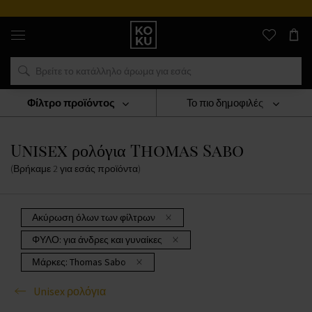
Αυθεντικά
αρώματα
και
ρολόγια
σε
ένα
μέρος
Φίλτρο προϊόντος
Το πιο δημοφιλές
ΡΟΛΟΓΙΑ
Unisex Ρολόγια
Unisex Ρολόγια Thomas Sabo
Unisex ρολόγια Thomas Sabo
(Βρήκαμε
2
για εσάς
προϊόντα
)
Ακύρωση όλων των φίλτρων
ΦΥΛΟ:
για άνδρες και γυναίκες
Μάρκες:
Thomas Sabo
Unisex ρολόγια