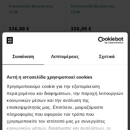
Η αποστολή θα γίνει στις
Η αποστολή θα γίνει στις
13.08.
13.08.
336,00 €
336,00 €
:
Συναίνεση
Λεπτομέρειες
Σχετικά
1
Αυτή η ιστοσελίδα χρησιμοποιεί cookies
ΣΧΕΤΙΚΑ ΜΕ ΤΗΝ ΕΤΑΙΡΕΙΑ
Χρησιμοποιούμε cookie για την εξατομίκευση
περιεχομένου και διαφημίσεων, την παροχή λειτουργιών
Σχετικά με εμάς
κοινωνικών μέσων και την ανάλυση της
ΦΟΡΜΑ ΕΠΙΚΟΙΝΩΝΙΑΣ
επισκεψιμότητάς μας. Επιπλέον, μοιραζόμαστε
Επικοινωνία
πληροφορίες που αφορούν τον τρόπο που
χρησιμοποιείτε τον ιστότοπό μας με συνεργάτες
κοινωνικών μέσων, διαφήμισης και αναλύσεων, οι